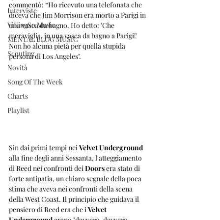
commentò: “Ho ricevuto una telefonata che 
Interviste
diceva che Jim Morrison era morto a Parigi in 
ViKingSo Music
una vasca da bagno. Ho detto: 'Che 
meraviglia, in una vasca da bagno a Parigi!' 
MENTAL BLOG MUSIC
Non ho alcuna pietà per quella stupida 
Scouting
persona di Los Angeles".
Novità
Song Of The Week
Charts
Playlist
Sin dai primi tempi nei 
Velvet Underground
alla fine degli anni Sessanta, l'atteggiamento 
di Reed nei confronti dei 
Doors
 era stato di 
forte antipatia, un chiaro segnale della poca 
stima che aveva nei confronti della scena 
della West Coast. Il principio che guidava il 
pensiero di Reed era che i 
Velvet 
Underground
 erano "davvero, davvero 