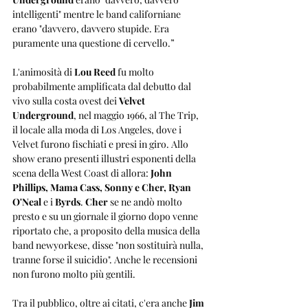
intelligenti" mentre le band californiane 
erano "davvero, davvero stupide. Era 
puramente una questione di cervello.”
L'animosità di 
Lou Reed
 fu molto 
probabilmente amplificata dal debutto dal 
vivo sulla costa ovest dei 
Velvet 
Underground
, nel maggio 1966, al The Trip, 
il locale alla moda di Los Angeles, dove i 
Velvet furono fischiati e presi in giro. Allo 
show erano presenti illustri esponenti della 
scena della West Coast di allora: 
John 
Phillips, Mama Cass, Sonny e Cher, Ryan 
O'Neal
 e i 
Byrds
. 
Cher
 se ne andò molto 
presto e su un giornale il giorno dopo venne 
riportato che, a proposito della musica della 
band newyorkese, disse "non sostituirà nulla, 
tranne forse il suicidio". Anche le recensioni 
non furono molto più gentili.
Tra il pubblico, oltre ai citati, c'era anche 
Jim 