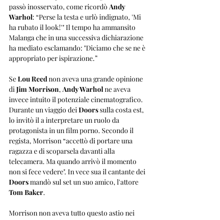
passò inosservato, come ricordò 
Andy 
Warhol
: “Perse la testa e urlò indignato, 'Mi 
ha rubato il look!'" Il tempo ha ammansito 
Malanga che in una successiva dichiarazione 
ha mediato esclamando: "Diciamo che se ne è 
appropriato per ispirazione.”
Se 
Lou Reed
 non aveva una grande opinione 
di 
Jim Morrison
, 
Andy Warhol
 ne aveva 
invece intuito il potenziale cinematografico. 
Durante un viaggio dei 
Doors
 sulla costa est, 
lo invitò il a interpretare un ruolo da 
protagonista in un film porno. Secondo il 
regista, Morrison “accettò di portare una 
ragazza e di scoparsela davanti alla 
telecamera. Ma quando arrivò il momento 
non si fece vedere". In vece sua il cantante dei 
Doors
 mandò sul set un suo amico, l'attore 
Tom Baker
.
Morrison non aveva tutto questo astio nei 