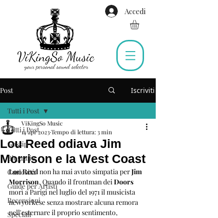
Accedi
Post
Iscriviti
Tutti i Post
ViKingSo Music
Tutti i Post
14 apr 2023
Tempo di lettura: 3 min
Lou Reed odiava Jim
Gossip
Morrison e la West Coast
Biografie
Lou Reed
 non ha mai avuto simpatia per 
Jim 
Curiosità
Morrison
. Quando il frontman dei 
Doors
Guide per Artisti
morì a Parigi nel luglio del 1971 il musicista 
Recensioni
newyorkese senza mostrare alcuna remora 
nell'esternare il proprio sentimento, 
Speciali