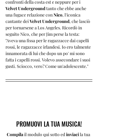
confronti della costa est e neppure per i 
Velvet Underground
 tanto che ebbe anche 
una fugace relazione con 
Nico
, l'iconica 
cantante dei 
Velvet Underground
, che lasciò 
per tornarsene a Los Angeles. Ricordò in 
seguito Nico, che per Jim perse la testa: 
"Aveva una fissa per le ragazzacce dai capelli 
rossi, le ragazzacce irlandesi. Io ero talmente 
innamorata di lui che dopo un po' mi sono 
fatta i capelli rossi. Volevo assecondare i suoi 
gusti. Sciocco, vero? Come un'adolescente."
PROMUOVI LA TUA MUSICA!
Compila 
il modulo qui sotto ed 
inviaci 
la tua 