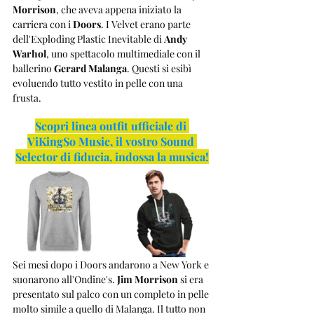
Morrison
, che aveva appena iniziato la 
carriera con i 
Doors
. I Velvet erano parte 
dell'Exploding Plastic Inevitable di 
Andy 
Warhol
, uno spettacolo multimediale con il 
ballerino 
Gerard Malanga
. Questi si esibì 
evoluendo tutto vestito in pelle con una 
frusta.
Scopri linea outfit ufficiale di 
ViKingSo Music, il vostro Sound 
Selector di fiducia, indossa la musica!
Sei mesi dopo i Doors andarono a New York e 
suonarono all'Ondine's. 
Jim Morrison
 si era 
presentato sul palco con un completo in pelle 
molto simile a quello di Malanga. Il tutto non 