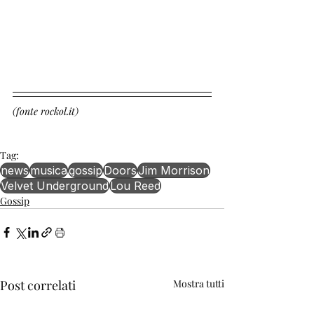
(fonte rockol.it)
Tag:
news
musica
gossip
Doors
Jim Morrison
Velvet Underground
Lou Reed
Gossip
Post correlati
Mostra tutti