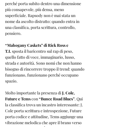
perché porta subito dentro una dimensione 
più consapevole, più densa, meno 
superficiale. Rapsody non è mai stata un 
nome da ascolto distratto: quando entra in 
una classifica, porta scrittura, controllo, 
pensiero.
“Mahogany Caskets” di Rick Ross e 
T.I.
 sposta il baricentro sul rap di peso, 
quello fatto di voce, immaginario, lusso, 
strada e autorità. Sono nomi che non hanno 
bisogno di rincorrere troppo il trend: quando 
funzionano, funzionano perché occupano 
spazio.
Molto importante la presenza di 
J. Cole, 
Future e Tems
 con 
“Bunce Road Blues”
. Qui 
la classifica trova un incastro interessante: J. 
Cole porta scrittura e introspezione, Future 
porta codice e attitudine, Tems aggiunge una 
vibrazione melodica che apre il brano verso 