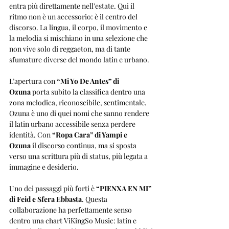
entra più direttamente nell’estate. Qui il 
ritmo non è un accessorio: è il centro del 
discorso. La lingua, il corpo, il movimento e 
la melodia si mischiano in una selezione che 
non vive solo di reggaeton, ma di tante 
sfumature diverse del mondo latin e urbano.
L’apertura con 
“Mi Yo De Antes” di 
Ozuna
 porta subito la classifica dentro una 
zona melodica, riconoscibile, sentimentale. 
Ozuna è uno di quei nomi che sanno rendere 
il latin urbano accessibile senza perdere 
identità. Con 
“Ropa Cara” di Yampi e 
Ozuna
 il discorso continua, ma si sposta 
verso una scrittura più di status, più legata a 
immagine e desiderio.
Uno dei passaggi più forti è 
“PIENXA EN MI” 
di Feid e Sfera Ebbasta
. Questa 
collaborazione ha perfettamente senso 
dentro una chart ViKingSo Music: latin e 