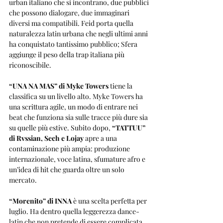
urban italiano che si incontrano, due pubblici 
che possono dialogare, due immaginari 
diversi ma compatibili. Feid porta quella 
naturalezza latin urbana che negli ultimi anni 
ha conquistato tantissimo pubblico; Sfera 
aggiunge il peso della trap italiana più 
riconoscibile.
“UNA NA MAS” di Myke Towers
 tiene la 
classifica su un livello alto. Myke Towers ha 
una scrittura agile, un modo di entrare nei 
beat che funziona sia sulle tracce più dure sia 
su quelle più estive. Subito dopo, 
“TATTUU” 
di Rvssian, Sech e Lojay
 apre a una 
contaminazione più ampia: produzione 
internazionale, voce latina, sfumature afro e 
un’idea di hit che guarda oltre un solo 
mercato.
“Morenito” di INNA
 è una scelta perfetta per 
luglio. Ha dentro quella leggerezza dance-
latin che non pretende di essere complicata, 