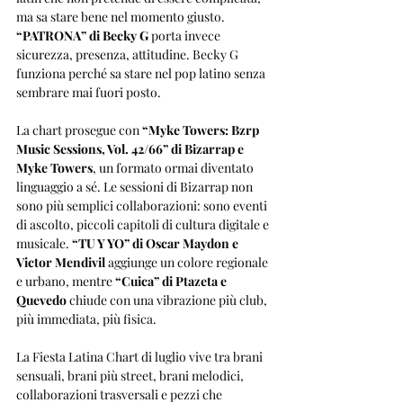
ma sa stare bene nel momento giusto. 
“PATRONA” di Becky G
 porta invece 
sicurezza, presenza, attitudine. Becky G 
funziona perché sa stare nel pop latino senza 
sembrare mai fuori posto.
La chart prosegue con 
“Myke Towers: Bzrp 
Music Sessions, Vol. 42/66” di Bizarrap e 
Myke Towers
, un formato ormai diventato 
linguaggio a sé. Le sessioni di Bizarrap non 
sono più semplici collaborazioni: sono eventi 
di ascolto, piccoli capitoli di cultura digitale e 
musicale. 
“TU Y YO” di Oscar Maydon e 
Victor Mendivil
 aggiunge un colore regionale 
e urbano, mentre 
“Cuica” di Ptazeta e 
Quevedo
 chiude con una vibrazione più club, 
più immediata, più fisica.
La Fiesta Latina Chart di luglio vive tra brani 
sensuali, brani più street, brani melodici, 
collaborazioni trasversali e pezzi che 