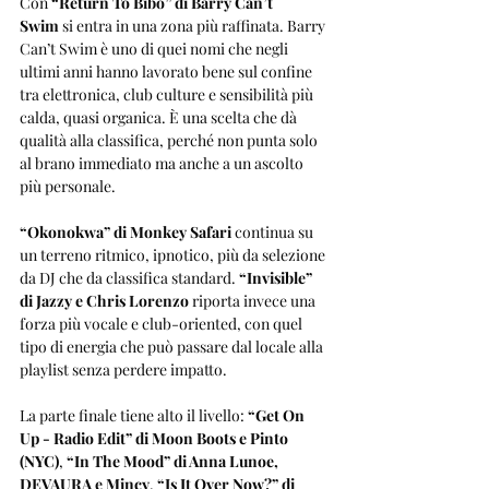
Con 
“Return To Bibo” di Barry Can’t 
Swim
 si entra in una zona più raffinata. Barry 
Can’t Swim è uno di quei nomi che negli 
ultimi anni hanno lavorato bene sul confine 
tra elettronica, club culture e sensibilità più 
calda, quasi organica. È una scelta che dà 
qualità alla classifica, perché non punta solo 
al brano immediato ma anche a un ascolto 
più personale.
“Okonokwa” di Monkey Safari
 continua su 
un terreno ritmico, ipnotico, più da selezione 
da DJ che da classifica standard. 
“Invisible” 
di Jazzy e Chris Lorenzo
 riporta invece una 
forza più vocale e club-oriented, con quel 
tipo di energia che può passare dal locale alla 
playlist senza perdere impatto.
La parte finale tiene alto il livello: 
“Get On 
Up - Radio Edit” di Moon Boots e Pinto 
(NYC)
, 
“In The Mood” di Anna Lunoe, 
DEVAURA e Mincy
, 
“Is It Over Now?” di 