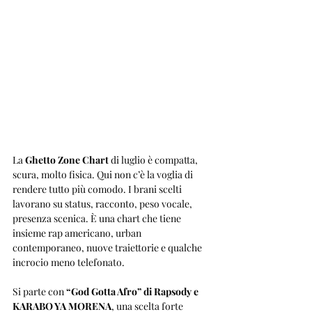
La 
Ghetto Zone Chart
 di luglio è compatta, 
scura, molto fisica. Qui non c’è la voglia di 
rendere tutto più comodo. I brani scelti 
lavorano su status, racconto, peso vocale, 
presenza scenica. È una chart che tiene 
insieme rap americano, urban 
contemporaneo, nuove traiettorie e qualche 
incrocio meno telefonato.
Si parte con 
“God Gotta Afro” di Rapsody e 
KARABO YA MORENA
, una scelta forte 