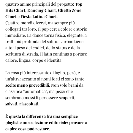
quattro anime principali del progetto: 
Top 
Hits Chart
, 
Dancing Chart
, 
Ghetto Zone 
Chart
 e 
Fiesta Latina Chart
. 
Quattro mondi diversi, ma sempre più 
collegati tra loro. Il pop cerca colore e storie 
immediate. La dance torna fisica, elegante, a 
tratti più profonda del solito. L’urban tiene 
alto il peso dei codici, dello status e della 
scrittura di strada. Il latin continua a portare 
calore, lingua, corpo e identità.
La cosa più interessante di luglio, però, è 
un’altra: accanto ai nomi forti ci sono tante 
scelte meno prevedibili
. Non solo brani da 
classifica “automatica”, ma pezzi che 
sembrano messi lì per essere 
scoperti
, 
salvati
, 
riascoltati
. 
È questa la differenza fra una semplice 
playlist e una selezione editoriale: provare a 
capire cosa può restare.