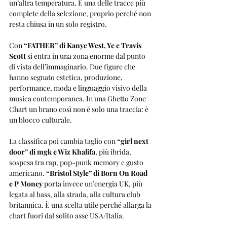
un’altra temperatura. È una delle tracce più 
complete della selezione, proprio perché non 
resta chiusa in un solo registro.
Con 
“FATHER” di Kanye West, Ye e Travis 
Scott
 si entra in una zona enorme dal punto 
di vista dell’immaginario. Due figure che 
hanno segnato estetica, produzione, 
performance, moda e linguaggio visivo della 
musica contemporanea. In una Ghetto Zone 
Chart un brano così non è solo una traccia: è 
un blocco culturale.
La classifica poi cambia taglio con 
“girl next 
door” di mgk e Wiz Khalifa
, più ibrida, 
sospesa tra rap, pop-punk memory e gusto 
americano. 
“Bristol Style” di Born On Road 
e P Money
 porta invece un’energia UK, più 
legata al bass, alla strada, alla cultura club 
britannica. È una scelta utile perché allarga la 
chart fuori dal solito asse USA/Italia.