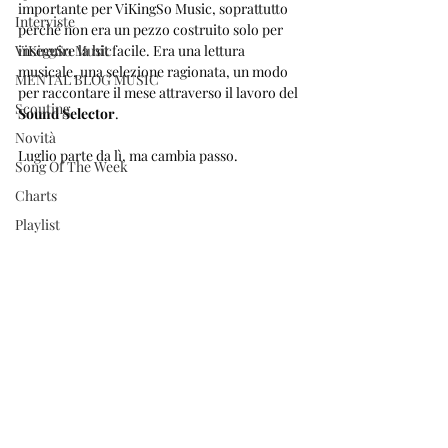
importante per ViKingSo Music, soprattutto 
Interviste
perché non era un pezzo costruito solo per 
ViKingSo Music
inseguire la hit facile. Era una lettura 
musicale, una selezione ragionata, un modo 
MENTAL BLOG MUSIC
per raccontare il mese attraverso il lavoro del 
Scouting
Sound Selector
.
Novità
Luglio parte da lì, ma cambia passo.
Song Of The Week
Charts
Playlist