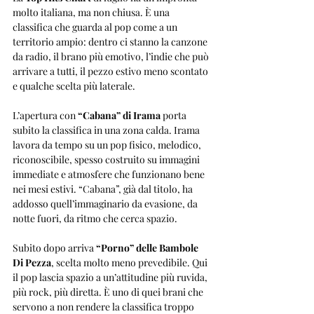
molto italiana, ma non chiusa. È una 
classifica che guarda al pop come a un 
territorio ampio: dentro ci stanno la canzone 
da radio, il brano più emotivo, l’indie che può 
arrivare a tutti, il pezzo estivo meno scontato 
e qualche scelta più laterale.
L’apertura con 
“Cabana” di Irama
 porta 
subito la classifica in una zona calda. Irama 
lavora da tempo su un pop fisico, melodico, 
riconoscibile, spesso costruito su immagini 
immediate e atmosfere che funzionano bene 
nei mesi estivi. “Cabana”, già dal titolo, ha 
addosso quell’immaginario da evasione, da 
notte fuori, da ritmo che cerca spazio.
Subito dopo arriva 
“Porno” delle Bambole 
Di Pezza
, scelta molto meno prevedibile. Qui 
il pop lascia spazio a un’attitudine più ruvida, 
più rock, più diretta. È uno di quei brani che 
servono a non rendere la classifica troppo 