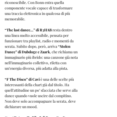
riconoscibile. Con Bonn entra quella 
componente vocale capace di trasformare 
una traccia elettronica in qualcosa di più 
memorabile.
“The last dance…” di R3HAB
 resta dentro 
una linea molto accessibile, pensata per 
funzionare tra playlist, radio e momenti da 
serata. Subito dopo, però, arriva 
“Stolen 
Dance” di Dubdogz e Zaark
, che richiama un 
immaginario più ibrido: una canzone già nota 
nell’immaginario collettivo, riletta con 
un’energia diversa, più adatta alla pista.
“F The Disco” di Cavi
 è una delle scelte più 
interessanti della chart già dal titolo. Ha 
quell’attitudine un po’ sfacciata che serve alla 
dance quando vuole uscire dal compitino. 
Non deve solo accompagnare la serata, deve 
dichiarare un mood.