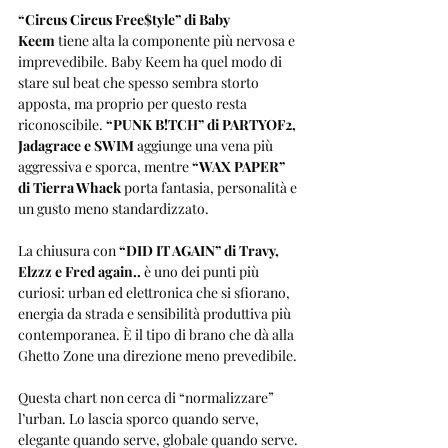
“Circus Circus Free$tyle” di Baby 
Keem
 tiene alta la componente più nervosa e 
imprevedibile. Baby Keem ha quel modo di 
stare sul beat che spesso sembra storto 
apposta, ma proprio per questo resta 
riconoscibile. 
“PUNK B!TCH” di PARTYOF2, 
Jadagrace e SWIM
 aggiunge una vena più 
aggressiva e sporca, mentre 
“WAX PAPER” 
di Tierra Whack
 porta fantasia, personalità e 
un gusto meno standardizzato.
La chiusura con 
“DID IT AGAIN” di Travy, 
Elzzz e Fred again..
 è uno dei punti più 
curiosi: urban ed elettronica che si sfiorano, 
energia da strada e sensibilità produttiva più 
contemporanea. È il tipo di brano che dà alla 
Ghetto Zone una direzione meno prevedibile.
Questa chart non cerca di “normalizzare” 
l’urban. Lo lascia sporco quando serve, 
elegante quando serve, globale quando serve. 