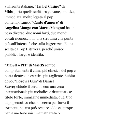
Sul fronte italiano, 
“Un Bel Casino” di 
Mida
 porta quella scrittura giovane, emotiva, 
immediata, molto legata al pop 
contemporaneo. 
“Canto d’amore” di 
Angelina Mango con Marco Mengoni
 ha un 
peso diverso: due nomi forti, due mondi 
vocali riconoscibili, una struttura che punta 
più sull’intensità che sulla leggerezza. È una 
scelta da Top Hits vera, perché unisce 
pubblico largo e identità.
“MOSH☆PIT” di MARIS
 rompe 
completamente il clima più classico del pop e 
porta dentro un’estetica più tagliente. Subito 
dopo, 
“Love’s a Gun” di Daniel 
Seavey
 chiude il cerchio con una vena 
internazionale più melodica e drammatica: 
titolo forte, immagine immediata, quel tipo 
di pop emotivo che non cerca per forza il 
tormentone, ma può restare addosso proprio 
per il suo tono più cinematografico.