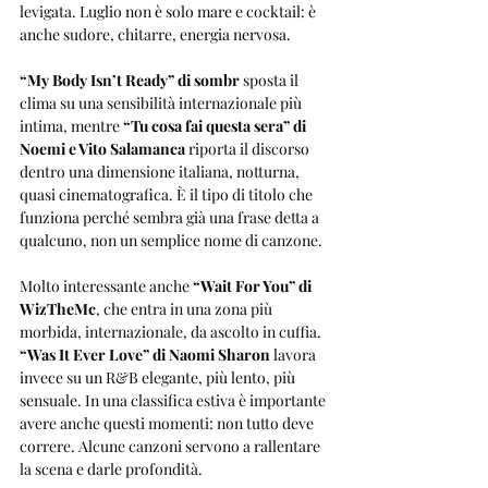
levigata. Luglio non è solo mare e cocktail: è 
anche sudore, chitarre, energia nervosa.
“My Body Isn’t Ready” di sombr
 sposta il 
clima su una sensibilità internazionale più 
intima, mentre 
“Tu cosa fai questa sera” di 
Noemi e Vito Salamanca
 riporta il discorso 
dentro una dimensione italiana, notturna, 
quasi cinematografica. È il tipo di titolo che 
funziona perché sembra già una frase detta a 
qualcuno, non un semplice nome di canzone.
Molto interessante anche 
“Wait For You” di 
WizTheMc
, che entra in una zona più 
morbida, internazionale, da ascolto in cuffia. 
“Was It Ever Love” di Naomi Sharon
 lavora 
invece su un R&B elegante, più lento, più 
sensuale. In una classifica estiva è importante 
avere anche questi momenti: non tutto deve 
correre. Alcune canzoni servono a rallentare 
la scena e darle profondità.