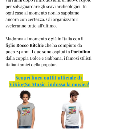
per salvaguardare gli scavi archeologici. In 
ogni caso al momento non lo sappiamo 
ancora con certezza. Gli organizzatori 
sveleranno tutto all’ultimo. 
Madonna al momento è già in Italia con il 
figlio 
Rocco Ritchie
 che ha compiuto da 
poco 24 anni. I due sono ospitati a 
Portofino 
dalla coppia Dolce e Gabbana, i famosi stilisti 
italiani amici della popstar. 
Scopri linea outfit ufficiale di 
ViKingSo Music, indossa la musica!