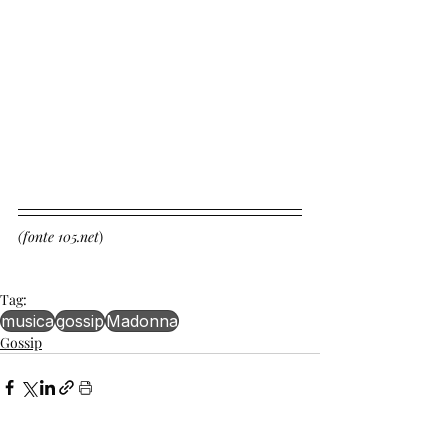
(fonte 105.net
)
Tag:
musica
gossip
Madonna
Gossip