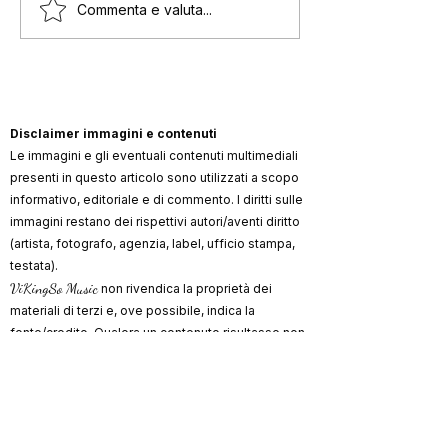
Madonna fa eccitare
Madonna sgrida
Commenta e valuta...
Ricky Martin ed i
seduto ma è dis
ballerini, ecco il video
Disclaimer immagini e contenuti
Le immagini e gli eventuali contenuti multimediali
presenti in questo articolo sono utilizzati a scopo
informativo, editoriale e di commento. I diritti sulle
immagini restano dei rispettivi autori/aventi diritto
(artista, fotografo, agenzia, label, ufficio stampa,
testata).
ViKingSo Music
non rivendica la proprietà dei
materiali di terzi e, ove possibile, indica la
fonte/credito. Qualora un contenuto risultasse non
autorizzato o lesivo di diritti, l’avente diritto può
richiederne la rimozione o la correzione dei crediti
scrivendo a
info@vikingsomusic.com
:
provvederemo tempestivamente.
Marchi, loghi e nomi citati appartengono ai