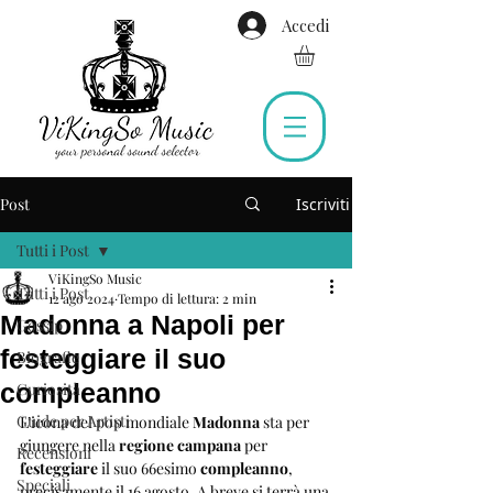
Accedi
Post
Iscriviti
Tutti i Post
ViKingSo Music
Tutti i Post
12 ago 2024
Tempo di lettura: 2 min
Madonna a Napoli per
Gossip
festeggiare il suo
Biografie
compleanno
Curiosità
Guide per Artisti
L’icona del pop mondiale 
Madonna
 sta per 
giungere nella 
regione campana
 per 
Recensioni
festeggiare
 il suo 66esimo 
compleanno
, 
Speciali
precisamente il 16 agosto. A breve si terrà una 