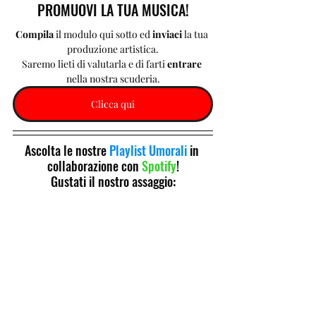
PROMUOVI LA TUA MUSICA!
Compila 
il modulo qui sotto ed 
inviaci 
la tua 
produzione artistica.
Saremo lieti di valutarla e di farti 
entrare 
nella nostra scuderia.
Clicca qui
Ascolta le nostre 
Playlist Umorali
 in 
collaborazione con 
Spotify
!
Gustati il nostro assaggio: