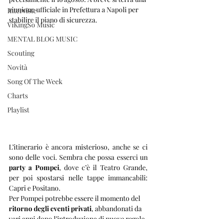
riunione ufficiale in Prefettura a Napoli per 
Interviste
stabilire il piano di sicurezza.
ViKingSo Music
MENTAL BLOG MUSIC
Scouting
Novità
Song Of The Week
Charts
Playlist
L’itinerario è ancora misterioso, anche se ci 
sono delle voci. Sembra che possa esserci un 
party a Pompei
, dove c’è il Teatro Grande, 
per poi spostarsi nelle tappe immancabili: 
Capri e Positano.
Per Pompei potrebbe essere il momento del 
ritorno degli eventi privati
, abbandonati da 
vari anni dopo l’introduzione di nuove regole 