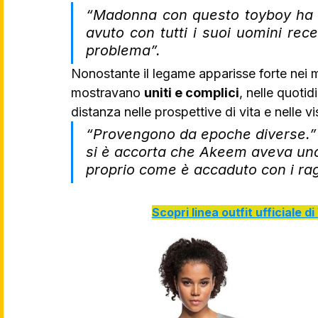
“Madonna con questo toyboy ha r
avuto con tutti i suoi uomini rece
problema”.
Nonostante il legame apparisse forte nei mo
mostravano 
uniti e complici
, nelle quoti
distanza nelle prospettive di vita e nelle v
“Provengono da epoche diverse.” 
si è accorta che Akeem aveva uno
proprio come è accaduto con i rag
Scopri linea outfit ufficiale 