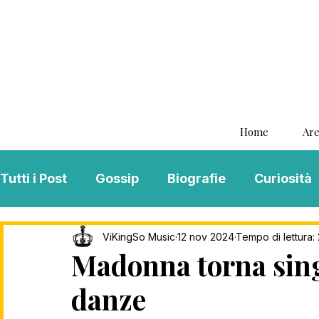
Home
Are
Tutti i Post
Gossip
Biografie
Curiosità
Interviste
ViKingSo Music
MENTAL B
ViKingSo Music
12 nov 2024
Tempo di lettura: 
Madonna torna singl
danze
Song Of The Week
Charts
Playlist