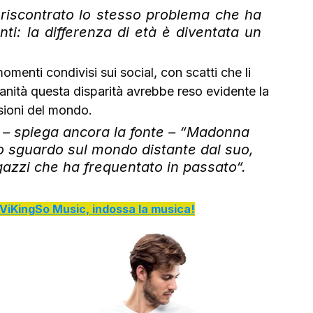
iscontrato lo stesso problema che ha 
nti: la differenza di età è diventata un 
menti condivisi sui social, con scatti che li 
dianità questa disparità avrebbe reso evidente la 
isioni del mondo.
– spiega ancora la fonte – “Madonna 
 sguardo sul mondo distante dal suo, 
azzi che ha frequentato in passato“.
di ViKingSo Music, indossa la musica!