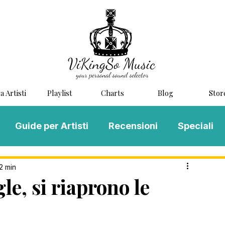
a Artisti
Playlist
Charts
Blog
Stor
Guide per Artisti
Recensioni
Speciali
LOG MUSIC
Scouting
Novità
2 min
e, si riaprono le