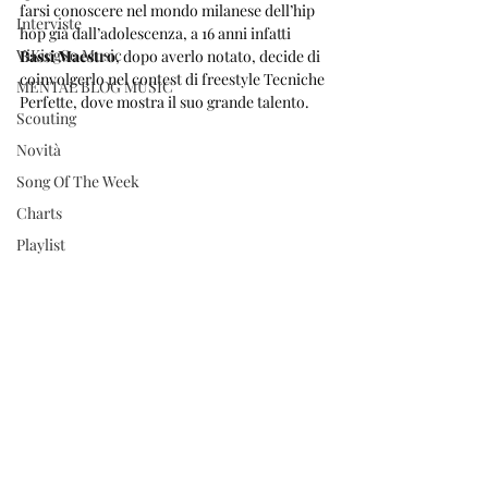
farsi conoscere nel mondo milanese dell’hip 
Interviste
hop già dall’adolescenza, a 16 anni infatti 
ViKingSo Music
Bassi Maestro
, dopo averlo notato, decide di 
coinvolgerlo nel contest di freestyle Tecniche 
MENTAL BLOG MUSIC
Perfette, dove mostra il suo grande talento.
Scouting
Novità
Song Of The Week
Charts
Playlist