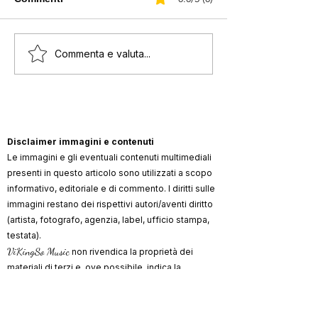
Sponsorizzare un brano
STORIA DELL’
Commenta e valuta...
nelle playlist Spotify?
ITALIANO
Ecco cosa c'è da sapere.
Disclaimer immagini e contenuti
Le immagini e gli eventuali contenuti multimediali
presenti in questo articolo sono utilizzati a scopo
informativo, editoriale e di commento. I diritti sulle
immagini restano dei rispettivi autori/aventi diritto
(artista, fotografo, agenzia, label, ufficio stampa,
testata).
ViKingSo Music
non rivendica la proprietà dei
materiali di terzi e, ove possibile, indica la
fonte/credito. Qualora un contenuto risultasse non
autorizzato o lesivo di diritti, l’avente diritto può
richiederne la rimozione o la correzione dei crediti