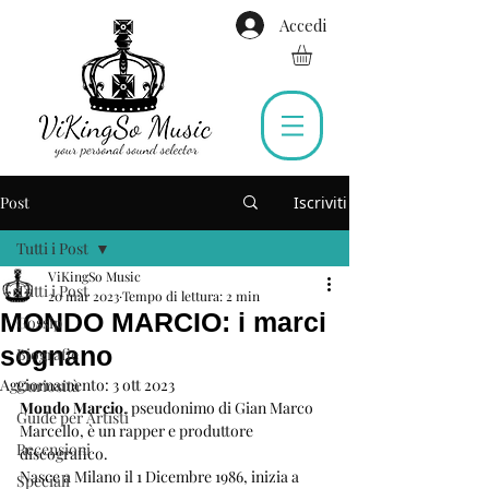
Accedi
Post
Iscriviti
Tutti i Post
ViKingSo Music
Tutti i Post
20 mar 2023
Tempo di lettura: 2 min
MONDO MARCIO: i marci
Gossip
sognano
Biografie
Aggiornamento:
3 ott 2023
Curiosità
Mondo Marcio
, pseudonimo di Gian Marco 
Guide per Artisti
Marcello, è un rapper e produttore 
Recensioni
discografico. 
Nasce a Milano il 1 Dicembre 1986, inizia a 
Speciali