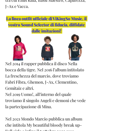
tra cui Emis Killa, Bassi Maestro, Caparezza, 
J-Ax e Vacca.
La linea outfit ufficiale di ViKingSo Music, il 
vostro Sound Selector di fiducia, diffidate 
dalle imitazioni!
Nel 2014 il rapper pubblica il disco Nella 
bocca della tigre. Nel 2016 l’album intitolato 
La freschezza del marcio, dove troviamo 
Fabri Fibra, Ghemon, J-Ax, Clementino, 
Gemitaiz e altri. 
Nel 2019 Uomo!, all’interno del quale 
troviamo il singolo Angeli e demoni che vede 
la partecipazione di Mina.
Nel 2021 Mondo Marcio pubblica un album 
che intitola My beautiful bloody break up-