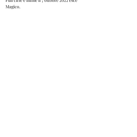
Full cirle e infine il 7 ottobre 2022 esce 
Magico.