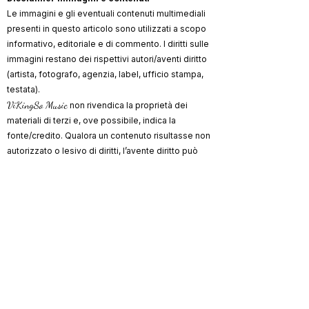
Le immagini e gli eventuali contenuti multimediali
presenti in questo articolo sono utilizzati a scopo
informativo, editoriale e di commento. I diritti sulle
immagini restano dei rispettivi autori/aventi diritto
(artista, fotografo, agenzia, label, ufficio stampa,
testata).
ViKingSo Music
non rivendica la proprietà dei
materiali di terzi e, ove possibile, indica la
fonte/credito. Qualora un contenuto risultasse non
autorizzato o lesivo di diritti, l’avente diritto può
richiederne la rimozione o la correzione dei crediti
scrivendo a
info@vikingsomusic.com
:
provvederemo tempestivamente.
Marchi, loghi e nomi citati appartengono ai
rispettivi proprietari.
ViKingSo
Riproduzione riservata © 2026 –
Music
.