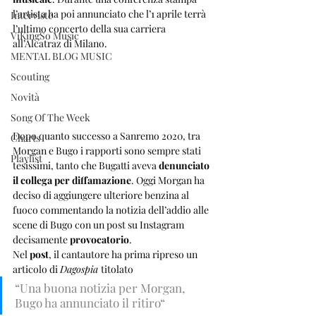
l’artista ha poi annunciato che l’1 aprile terrà 
Interviste
l’ultimo concerto della sua carriera 
ViKingSo Music
all’Alcatraz di Milano.
MENTAL BLOG MUSIC
Scouting
Novità
Song Of The Week
Dopo quanto successo a Sanremo 2020, tra 
Charts
Morgan e Bugo i rapporti sono sempre stati 
Playlist
tesissimi, tanto che Bugatti aveva 
denunciato 
il collega per diffamazione
. Oggi Morgan ha 
deciso di aggiungere ulteriore benzina al 
fuoco commentando la notizia dell’addio alle 
scene di Bugo con un post su Instagram 
decisamente 
provocatorio
.
Nel 
post
, il cantautore ha prima ripreso un 
articolo di 
Dagospia 
titolato 
“Una buona notizia per Morgan, 
Bugo ha annunciato il ritiro“