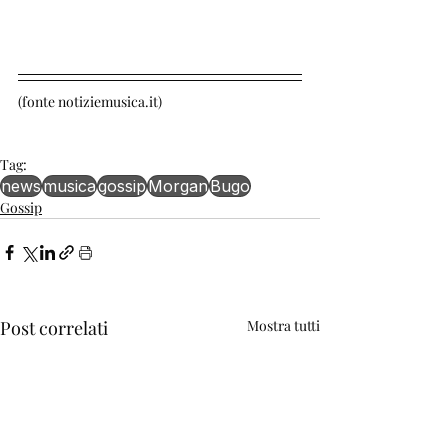
(fonte notiziemusica.it)
Tag:
news
musica
gossip
Morgan
Bugo
Gossip
Post correlati
Mostra tutti