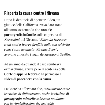
Riaperta la causa contro i Nirvana
Dopo la denuncia di Spencer Elden, un 
giudice della California aveva dato torto 
all’uomo sostenendo che 
non c’è 
pornografia infantile
 sulla copertina di 
Nevermind 
dei Nirvana. “
Elden ha trascorso 
trent’anni a 
trarre profitto 
dalla sua celebrità 
come l’auto nominato ‘Nirvana Baby’
“, 
avevano chiosato i legali del gruppo di Seattle.
Ad un anno da quando il caso sembrava 
ormai chiuso, arriva però la sentenza della 
Corte d’appello federale
 ha permesso a 
Elden di 
procedere con la causa
. 
La Corte ha affermato che, 
“esattamente come 
le vittime di diffamazione, anche le 
vittime di 
pornografia minorile
 subiscono un danno 
con la ripubblicazione del materiale 