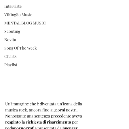
Interviste
ViKingSo Music
MENTAL BLOG MUSIC
Scouting
Novità
Song Of The Week
Charts
Playlist
Un’immagine che è diventata un’icona della 
musica rock, ancora fino ai giorni nostri. 
Nonostante una sentenza precedente aveva 
respinto la richiesta di risarcimento
 per 
pedopornografia
 presentata da 
Spencer 