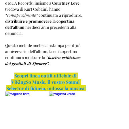
e MCA Records, insieme a 
Courtney Love
(vedova di Kurt Cobain), hanno 
“consapevolmente”
 continuato a riprodurre, 
distribuire e promuovere la copertina 
dell’album
 nei dieci anni precedenti alla 
denuncia.
Questo include anche la ristampa per il 30° 
anniversario dell’album, la cui copertina 
continua a mostrare la 
“lasciva esibizione 
dei genitali di Spencer”.
Scopri linea outfit ufficiale di 
ViKingSo Music, il vostro Sound 
Selector di fiducia, indossa la musica!