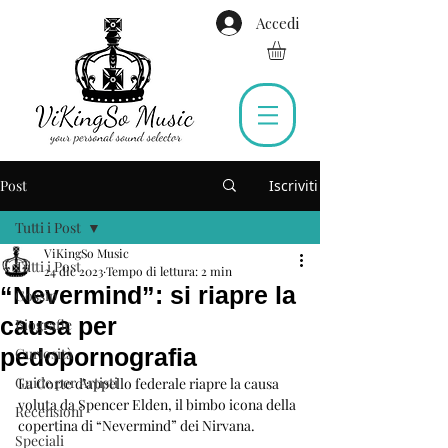
Accedi
Post
Iscriviti
Tutti i Post
ViKingSo Music
Tutti i Post
24 dic 2023
Tempo di lettura: 2 min
“Nevermind”: si riapre la
Gossip
causa per
Biografie
pedopornografia
Curiosità
Guide per Artisti
La Corte d’appello federale riapre la causa 
voluta da Spencer Elden, il bimbo icona della 
Recensioni
copertina di “Nevermind” dei Nirvana.
Speciali