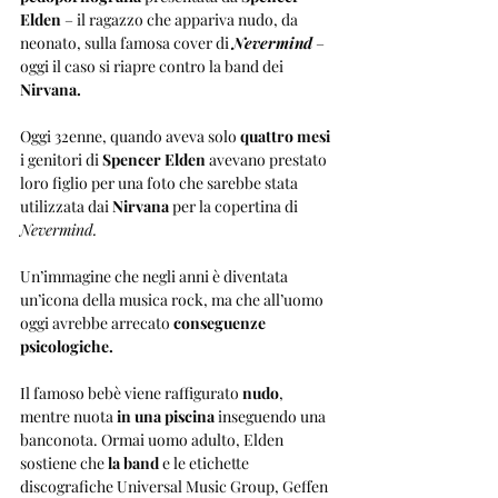
Elden 
– il ragazzo che appariva nudo, da 
neonato, sulla famosa cover di 
Nevermind
 – 
oggi il caso si riapre contro la band dei 
Nirvana.
Oggi 32enne, quando aveva solo 
quattro mesi
i genitori di 
Spencer Elden
 avevano prestato 
loro figlio per una foto che sarebbe stata 
utilizzata dai 
Nirvana
 per la copertina di 
Nevermind.
Un’immagine che negli anni è diventata 
un’icona della musica rock, ma che all’uomo 
oggi avrebbe arrecato 
conseguenze 
psicologiche.
Il famoso bebè viene raffigurato 
nudo
, 
mentre nuota
 in una piscina
 inseguendo una 
banconota. Ormai uomo adulto, Elden 
sostiene che
 la band
 e le etichette 
discografiche Universal Music Group, Geffen 