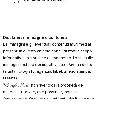
diventare mamma. Non
maternità: “Vor
ho più 20 anni”
adottare un ba
Disclaimer immagini e contenuti
Le immagini e gli eventuali contenuti multimediali
presenti in questo articolo sono utilizzati a scopo
informativo, editoriale e di commento. I diritti sulle
immagini restano dei rispettivi autori/aventi diritto
(artista, fotografo, agenzia, label, ufficio stampa,
testata).
ViKingSo Music
non rivendica la proprietà dei
materiali di terzi e, ove possibile, indica la
fonte/credito. Qualora un contenuto risultasse non
autorizzato o lesivo di diritti, l’avente diritto può
richiederne la rimozione o la correzione dei crediti
scrivendo a
info@vikingsomusic.com
:
provvederemo tempestivamente.
Marchi, loghi e nomi citati appartengono ai