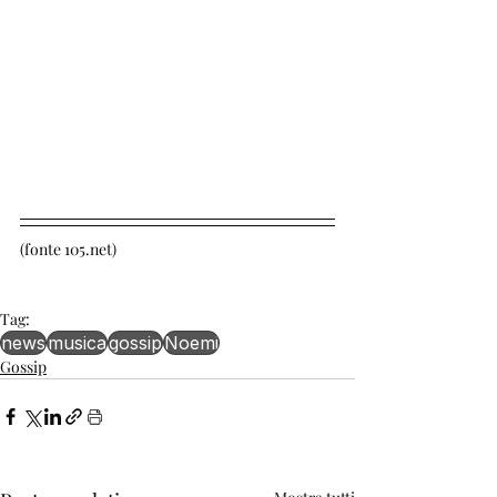
(fonte 105.net)
Tag:
news
musica
gossip
Noemi
Gossip