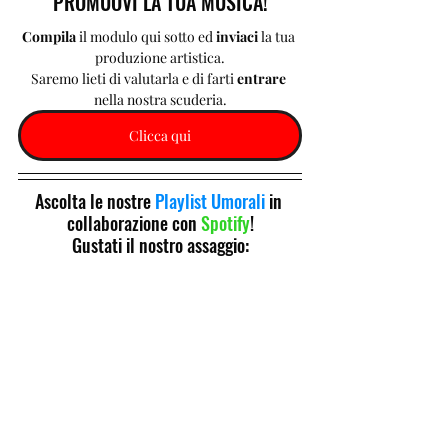
PROMUOVI LA TUA MUSICA!
Compila 
il modulo qui sotto ed 
inviaci 
la tua 
produzione artistica.
Saremo lieti di valutarla e di farti 
entrare 
nella nostra scuderia.
Clicca qui
Ascolta le nostre 
Playlist Umorali
 in 
collaborazione con 
Spotify
!
Gustati il nostro assaggio: