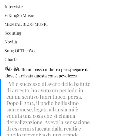
Interviste
ViKingSo Music
MENTAL BLOG MUSIC
Scouting
Novità
Song Of The Week
Charts
Playlist
Poi ha fatto un passo indietro per spiegare da 
dove è arrivata questa consapevolezza: 
“Mi è successo di avere delle battute 
di arresto, ho avuto un periodo in 
cui mi sentivo fuori fuoco, persa. 
Dopo il 2012, il podio bellissimo 
sanremese, legata all’ansia mi è 
venuta una cosa che si chiama 
derealizzazione. Avevo la sensazione 
di essermi staccata dalla realtà e 
quello proveniva da una grande 