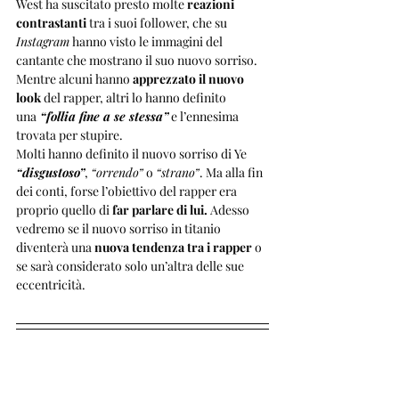
West ha suscitato presto molte 
reazioni 
contrastanti
 tra i suoi follower, che su 
Instagram
 hanno visto le immagini del 
cantante che mostrano il suo nuovo sorriso. 
Mentre alcuni hanno
 apprezzato il nuovo 
look
 del rapper, altri lo hanno definito 
una
 “follia fine a se stessa”
 e l’ennesima 
trovata per stupire.
Molti hanno definito il nuovo sorriso di Ye 
“disgustoso”
, 
“orrendo”
 o 
“strano”
. Ma alla fin 
dei conti, forse l’obiettivo del rapper era 
proprio quello di 
far parlare di lui.
 Adesso 
vedremo se il nuovo sorriso in titanio 
diventerà una 
nuova tendenza tra i rapper
 o 
se sarà considerato solo un’altra delle sue 
eccentricità.