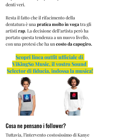
denti veri.
Resta il fatto che il rifacimento della 
dentatura è una 
pratica molto in voga
 tra gli 
artisti 
rap
. La decisione dell’artista però ha 
portato questa tendenza a un nuovo livello, 
con una protesi che ha un 
costo da capogiro.
Scopri linea outfit ufficiale di 
ViKingSo Music, il vostro Sound 
Selector di fiducia, indossa la musica!
Cosa ne pensano i follower?
Tuttavia, l’intervento costosissimo di Kanye 