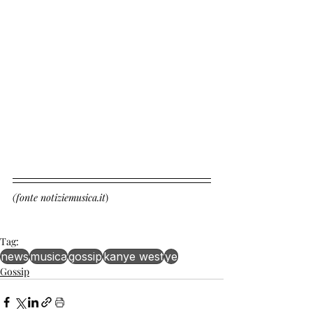
(fonte notiziemusica.it
)
Tag:
news
musica
gossip
kanye west
ye
Gossip