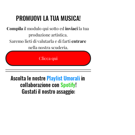
PROMUOVI LA TUA MUSICA!
Compila 
il modulo qui sotto ed 
inviaci 
la tua 
produzione artistica.
Saremo lieti di valutarla e di farti 
entrare 
nella nostra scuderia.
Clicca qui
Ascolta le nostre 
Playlist Umorali
 in 
collaborazione con 
Spotify
!
Gustati il nostro assaggio: