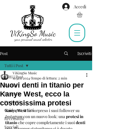
Accedi
Post
Iscriviti
Tutti i Post
ViKingSo Music
Tutti i Post
19 gen 2024
Tempo di lettura: 2 min
Nuovi denti in titanio per
Gossip
Kanye West, ecco la
Biografie
costosissima protesi
Curiosità
Guide per Artisti
Kanye West
 ha sorpreso i suoi follower su 
Instagram
 con un nuovo look: una
 protesi in 
Recensioni
titanio
 che copre completamente i suoi 
denti
Speciali
veri. Il rapper statunitense si è dovuto 