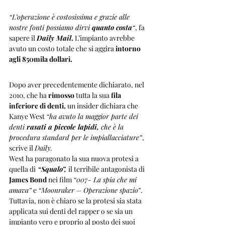
“L’operazione è costosissima e grazie alle 
nostre fonti possiamo dirvi 
quanto costa
“
, fa 
sapere il 
Daily Mail
. 
L’impianto avrebbe 
avuto un costo totale che si aggira 
intorno 
agli 850mila dollari.
Dopo aver precedentemente dichiarato, nel 
2010, che ha 
rimosso
 tutta la sua
 fila 
inferiore di denti,
 un insider dichiara che 
Kanye West 
“ha avuto la maggior parte dei 
denti
 rasati a piccole lapidi,
 che è la 
procedura standard per le impiallacciature”
, 
scrive il 
Daily.
West ha paragonato la sua nuova protesi a 
quella di
 “Squalo”, 
il terribile antagonista di 
James Bond
 nei film 
“007- La spia che mi 
amava”
 e 
“Moonraker – Operazione spazio”
. 
Tuttavia, non è chiaro se la protesi sia stata 
applicata sui denti del rapper o se sia un 
impianto vero e proprio al posto dei suoi 