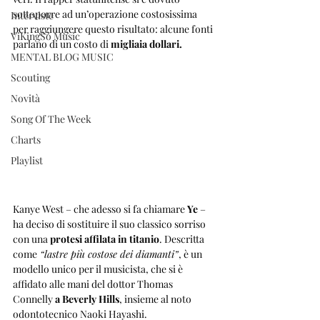
sottoporre ad un’operazione costosissima 
Interviste
per raggiungere questo risultato: alcune fonti 
ViKingSo Music
parlano di un costo di
 migliaia dollari.
MENTAL BLOG MUSIC
Scouting
Novità
Song Of The Week
Charts
Playlist
Kanye West – che adesso si fa chiamare 
Ye
 – 
ha deciso di sostituire il suo classico sorriso 
con una 
protesi affilata in titanio
. Descritta 
come
 “lastre più costose dei diamanti”
, è un 
modello unico per il musicista, che si è 
affidato alle mani del dottor Thomas 
Connelly 
a Beverly Hills
, insieme al noto 
odontotecnico Naoki Hayashi.