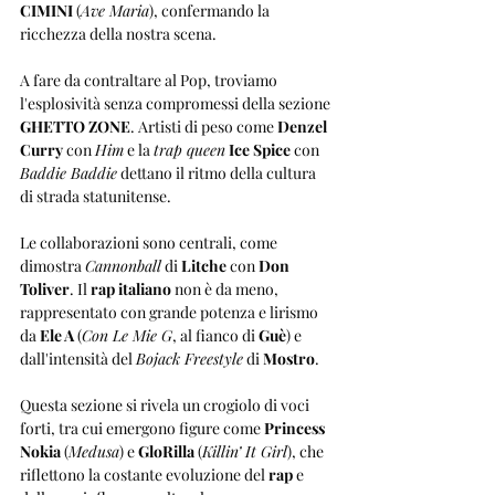
CIMINI
 (
Ave Maria
), confermando la 
ricchezza della nostra scena.
A fare da contraltare al Pop, troviamo 
l'esplosività senza compromessi della sezione 
GHETTO ZONE
. Artisti di peso come 
Denzel 
Curry
 con 
Him
 e la 
trap queen
Ice Spice
 con 
Baddie Baddie
 dettano il ritmo della cultura 
di strada statunitense. 
Le collaborazioni sono centrali, come 
dimostra 
Cannonball
 di 
Litche
 con 
Don 
Toliver
. Il 
rap italiano
 non è da meno, 
rappresentato con grande potenza e lirismo 
da 
Ele A
 (
Con Le Mie G
, al fianco di 
Guè
) e 
dall'intensità del 
Bojack Freestyle
 di 
Mostro
. 
Questa sezione si rivela un crogiolo di voci 
forti, tra cui emergono figure come 
Princess 
Nokia
 (
Medusa
) e 
GloRilla
 (
Killin’ It Girl
), che 
riflettono la costante evoluzione del 
rap
 e 