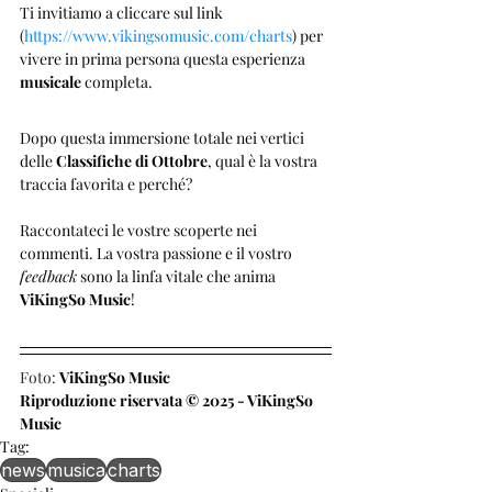
Ti invitiamo a cliccare sul link 
(
https://www.vikingsomusic.com/charts
) per 
vivere in prima persona questa esperienza 
musicale
 completa.
Dopo questa immersione totale nei vertici 
delle 
Classifiche di Ottobre
, qual è la vostra 
traccia favorita e perché? 
Raccontateci le vostre scoperte nei 
commenti. La vostra passione e il vostro 
feedback
 sono la linfa vitale che anima 
ViKingSo Music
!
Foto: 
ViKingSo Music
Riproduzione riservata © 2025 - ViKingSo 
Music
Tag:
news
musica
charts