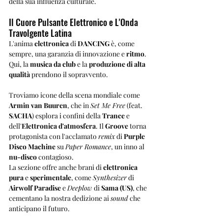
della sua influenza culturale.
Il Cuore Pulsante Elettronico e L'Onda 
Travolgente Latina
L'anima 
elettronica
 di 
DANCING 
è, come 
sempre, una garanzia di innovazione e 
ritmo
. 
Qui, la 
musica da club
 e la 
produzione di alta 
qualità
 prendono il sopravvento. 
Troviamo icone della scena mondiale come 
Armin van Buuren
, che in 
Set Me Free
 (feat. 
SACHA
) esplora i confini della 
Trance
 e 
dell'
Elettronica d'atmosfera
. Il 
Groove
 torna 
protagonista con l'acclamato 
remix
 di 
Purple 
Disco Machine
 su 
Paper Romance
, un inno al 
nu-disco
 contagioso. 
La sezione offre anche brani di 
elettronica 
pura
 e 
sperimentale
, come 
Synthesizer
 di 
Airwolf Paradise
 e 
Deeplow
 di 
Sama (US)
, che 
cementano la nostra dedizione ai 
sound
 che 
anticipano il futuro.