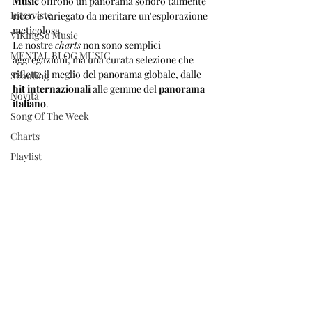
Music
 offrono un panorama sonoro talmente 
Interviste
ricco e variegato da meritare un'esplorazione 
meticolosa. 
ViKingSo Music
Le nostre 
charts
 non sono semplici 
MENTAL BLOG MUSIC
aggregazioni, ma una curata selezione che 
riflette il meglio del panorama globale, dalle 
Scouting
hit internazionali
 alle gemme del 
panorama 
Novità
italiano
.
Song Of The Week
Charts
Playlist