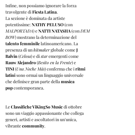
Infine, non possiamo ignorare la forza 
travolgente di 
Fiesta Latina
. 
La sezione è dominata da artiste 
potentissime: 
NATHY PELUSO
 (con 
MALPORTADA
) e 
NATTI NATASHA
 (con 
DEM 
BOW
) mostrano la determinazione del 
talento femminile
 latinoamericano. La 
presenza di un 
hitmaker
 globale come 
J 
Balvin
 (
Celosa
) e di 
star
 emergenti come 
Rauw Alejandro
 (
Besito en la Frente
) e 
TINI
 (
Una Noche Más
) conferma che i 
ritmi 
latini
 sono ormai un linguaggio universale 
che definisce gran parte della 
musica 
pop
 contemporanea.
Le 
Classifiche ViKingSo Music
 di ottobre 
sono un viaggio appassionante che collega 
generi, artisti e ascoltatori in un'unica, 
vibrante 
community
. 