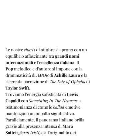
Le nostre 
charts
 di ottobre si aprono con un 
equilibrio affascinante tra 
grandi nomi 
internazionali
 e l'
eccellenza italiana
. Il 
Pop
 melodico e d'autore si impone con la 
drammaticità di 
AMOR
 di 
Achille Lauro
 e la 
ricercata narrazione di 
The Fate of Ophelia
 di 
Taylor Swift
. 
Troviamo l'energia sofisticata di 
Lewis 
Capaldi
 con 
Something In The Heavens
, a 
testimonianza di come le 
ballad
 emotive 
mantengano un impatto significativo. 
Parallelamente, il panorama italiano brilla 
grazie alla presenza intensa di 
Mara 
Sattei
 (
giorni tristi
) e all'originalità dei 