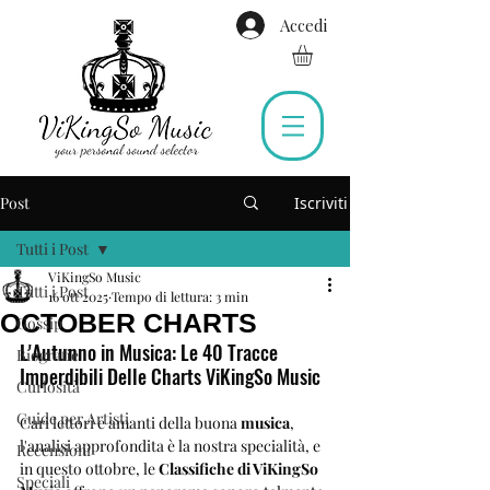
Accedi
Post
Iscriviti
Tutti i Post
ViKingSo Music
Tutti i Post
16 ott 2025
Tempo di lettura: 3 min
OCTOBER CHARTS
Gossip
L'Autunno in Musica: Le 40 Tracce 
Biografie
Imperdibili Delle Charts ViKingSo Music
Curiosità
Guide per Artisti
Cari lettori e amanti della buona 
musica
, 
l'analisi approfondita è la nostra specialità, e 
Recensioni
in questo ottobre, le 
Classifiche di ViKingSo 
Speciali