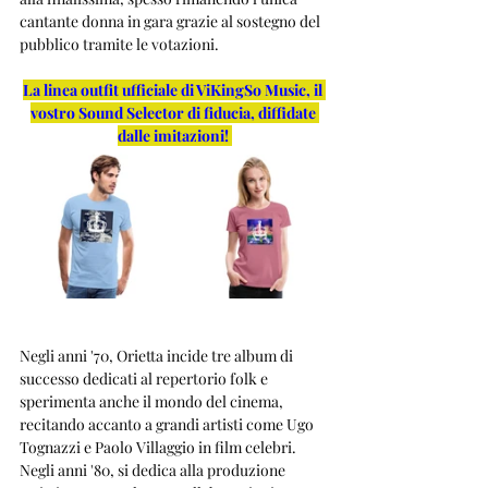
cantante donna in gara grazie al sostegno del 
pubblico tramite le votazioni.
La linea outfit ufficiale di ViKingSo Music, il 
vostro Sound Selector di fiducia, diffidate 
dalle imitazioni!
Negli anni '70, Orietta incide tre album di 
successo dedicati al repertorio folk e 
sperimenta anche il mondo del cinema, 
recitando accanto a grandi artisti come Ugo 
Tognazzi e Paolo Villaggio in film celebri. 
Negli anni '80, si dedica alla produzione 