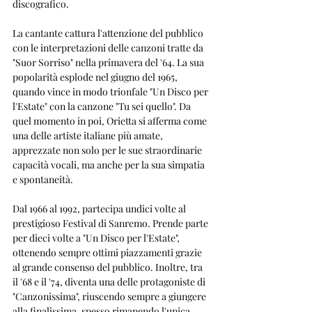
discografico.
La cantante cattura l'attenzione del pubblico 
con le interpretazioni delle canzoni tratte da 
"Suor Sorriso" nella primavera del '64. La sua 
popolarità esplode nel giugno del 1965, 
quando vince in modo trionfale "Un Disco per 
l'Estate" con la canzone "Tu sei quello". Da 
quel momento in poi, Orietta si afferma come 
una delle artiste italiane più amate, 
apprezzate non solo per le sue straordinarie 
capacità vocali, ma anche per la sua simpatia 
e spontaneità. 
Dal 1966 al 1992, partecipa undici volte al 
prestigioso Festival di Sanremo. Prende parte 
per dieci volte a "Un Disco per l'Estate", 
ottenendo sempre ottimi piazzamenti grazie 
al grande consenso del pubblico. Inoltre, tra 
il '68 e il '74, diventa una delle protagoniste di 
"Canzonissima", riuscendo sempre a giungere 
alla finalissima, spesso rimanendo l'unica 