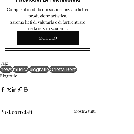
Compila il modulo qui sotto ed inviaci la tua 
produzione artistica.
Saremo lieti di valutarla e di farti entrare 
nella nostra scuderia.
MODULO
Tag:
news
musica
biografie
Orietta Berti
Biografie
Post correlati
Mostra tutti