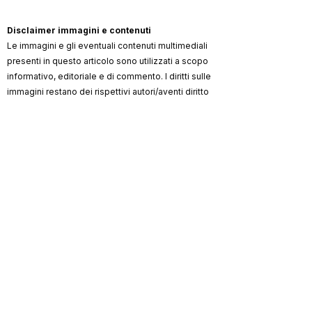
Disclaimer immagini e contenuti
Le immagini e gli eventuali contenuti multimediali
presenti in questo articolo sono utilizzati a scopo
informativo, editoriale e di commento. I diritti sulle
immagini restano dei rispettivi autori/aventi diritto
(artista, fotografo, agenzia, label, ufficio stampa,
testata).
ViKingSo Music
non rivendica la proprietà dei
materiali di terzi e, ove possibile, indica la
fonte/credito. Qualora un contenuto risultasse non
autorizzato o lesivo di diritti, l’avente diritto può
richiederne la rimozione o la correzione dei crediti
scrivendo a
info@vikingsomusic.com
:
provvederemo tempestivamente.
Marchi, loghi e nomi citati appartengono ai
rispettivi proprietari.
ViKingSo
Riproduzione riservata © 2026 –
Music
.