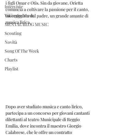
i figli Omar e Otis. Sin da giovane, Orietta 
Interviste
comincia a coltivare la passione per il canto, 
ViKingSo Music
incoraggiata dal padre, un grande amante di 
musica lirica.
MENTAL BLOG MUSIC
Scouting
Novità
Song Of The Week
Charts
Playlist
Dopo aver studiato musica e canto lirico, 
partecipa a un concorso per giovani cantanti 
dilettanti al teatro Municipale di Reggio 
Emilia, dove incontra il maestro Giorgio 
Calabrese, che le offre un contratto 