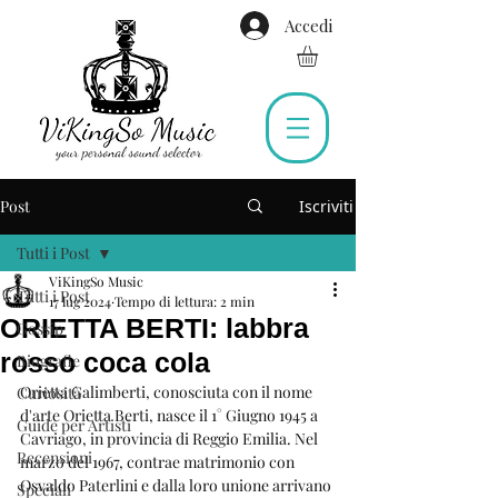
Accedi
Post
Iscriviti
Tutti i Post
ViKingSo Music
Tutti i Post
17 lug 2024
Tempo di lettura: 2 min
ORIETTA BERTI: labbra
Gossip
rosso coca cola
Biografie
Orietta Galimberti, conosciuta con il nome 
Curiosità
d'arte Orietta Berti, nasce il 1° Giugno 1945 a 
Guide per Artisti
Cavriago, in provincia di Reggio Emilia. Nel 
Recensioni
marzo del 1967, contrae matrimonio con 
Osvaldo Paterlini e dalla loro unione arrivano 
Speciali