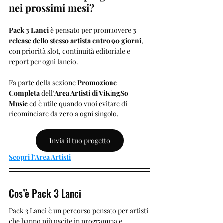
nei prossimi mesi?
Pack 3 Lanci
 è pensato per promuovere 
3 
release dello stesso artista entro 90 giorni
, 
con priorità slot, continuità editoriale e 
report per ogni lancio.
Fa parte della sezione 
Promozione 
Completa
 dell’
Area Artisti di ViKingSo 
Music
 ed è utile quando vuoi evitare di 
ricominciare da zero a ogni singolo.
Invia il tuo progetto
Scopri l’Area Artisti
Cos’è Pack 3 Lanci
Pack 3 Lanci è un percorso pensato per artisti 
che hanno più uscite in programma e 