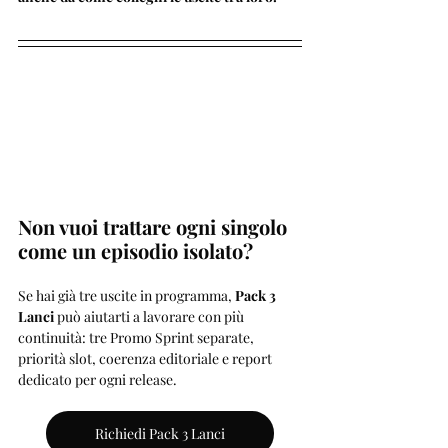
Non vuoi trattare ogni singolo 
come un episodio isolato?
Se hai già tre uscite in programma, 
Pack 3 
Lanci
 può aiutarti a lavorare con più 
continuità: tre Promo Sprint separate, 
priorità slot, coerenza editoriale e report 
dedicato per ogni release.
Richiedi Pack 3 Lanci