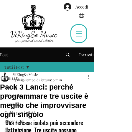
Accedi
Post
Iscriviti
Tutti i Post
ViKingSo Music
Tutti i Post
25 mag
Tempo di lettura: 9 min
Pack 3 Lanci: perché
Gossip
programmare tre uscite è
Biografie
meglio che improvvisare
Curiosità
Guide per Artisti
ogni singolo
Una release isolata può accendere 
Recensioni
l’attenzione. Tre uscite possono 
Speciali