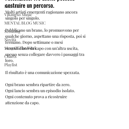
costruire un percorso.
Interviste
Molti artisti emergenti ragionano ancora 
ViKingSo Music
singolo per singolo.
MENTAL BLOG MUSIC
Pubblicano un brano, lo promuovono per 
Scouting
qualche giorno, aspettano una risposta, poi si 
Novità
fermano. Dopo settimane o mesi 
Song Of The Week
ricominciano da capo con un’altra uscita, 
spesso senza collegare davvero i passaggi tra 
Charts
loro.
Playlist
Il risultato è una comunicazione spezzata.
Ogni brano sembra ripartire da zero.
Ogni lancio sembra un episodio isolato.
Ogni contenuto prova a ricostruire 
attenzione da capo.