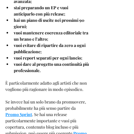
avanzata;
stai preparando un EP e vuoi 
anticiparlo con più release;
hai un piano di uscite nei prossimi 90 
giorni;
vuoi mantenere coerenza editoriale tra 
un brano e l’altro;
vuoi evitare di ripartire da zero a ogni 
pubblicazione;
vuoi report separati per ogni lancio;
vuoi dare al progetto una continuità più 
professionale.
È particolarmente adatto agli artisti che non 
vogliono più ragionare in modo episodico.
Se invece hai un solo brano da promuovere, 
probabilmente ha più senso partire da 
Promo Sprint
. Se hai una release 
particolarmente importante e vuoi più 
copertura, contenuto blog incluso e più 
submission, può essere più coerente 
Promo 