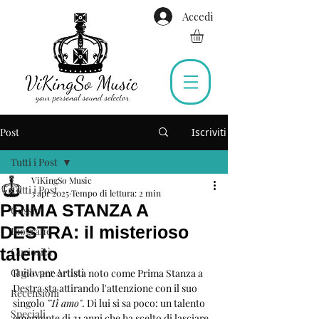
Accedi
Post
Iscriviti
Tutti i Post
ViKingSo Music
Tutti i Post
3 apr 2025
Tempo di lettura: 2 min
PRIMA STANZA A
Gossip
DESTRA: il misterioso
Biografie
talento
Curiosità
Guide per Artisti
Il giovane artista noto come Prima Stanza a 
Destra sta attirando l'attenzione con il suo 
Recensioni
singolo 
"Ti amo"
. Di lui si sa poco: un talento 
Speciali
emergente di 21 anni che ha scelto di lasciare 