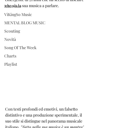
che sia la sua musica a parlare. 
Interviste
ViKingSo Music
MENTAL BLOG MUSIC
Scouting
Novità
Song Of The Week
Charts
Playlist
Con testi profondi ed emotivi, un falsetto 
distintivo e una produzione sperimentale, il 
suo stile si distingue nel panorama musicale 
italiano. 
"Tutto nella sua musica è un mantra"
, 