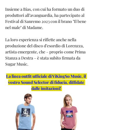
Insieme a Bias, con cui ha formato un duo di 
produttori all’avanguardia, ha partecipato al 
Festival di Sanremo 2023 con il brano "Il bene 
nel male" di Madame. 
La loro esperienza si riflette anche nella 
produzione del disco d’esordio di Lorenzza, 
artista emergente, che – proprio come Prima 
Stanza a Destra – è stata subito firmata da 
Sugar Music.
La linea outfit ufficiale di ViKingSo Music, il 
vostro Sound Selector di fiducia, diffidate 
dalle imitazioni!