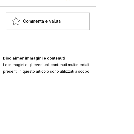
GAIA: Dea della Samba
ANNA: la fenice
Commenta e valuta...
italiano
Disclaimer immagini e contenuti
Le immagini e gli eventuali contenuti multimediali
presenti in questo articolo sono utilizzati a scopo
informativo, editoriale e di commento. I diritti sulle
immagini restano dei rispettivi autori/aventi diritto
(artista, fotografo, agenzia, label, ufficio stampa,
testata).
ViKingSo Music
non rivendica la proprietà dei
materiali di terzi e, ove possibile, indica la
fonte/credito. Qualora un contenuto risultasse non
autorizzato o lesivo di diritti, l’avente diritto può
richiederne la rimozione o la correzione dei crediti