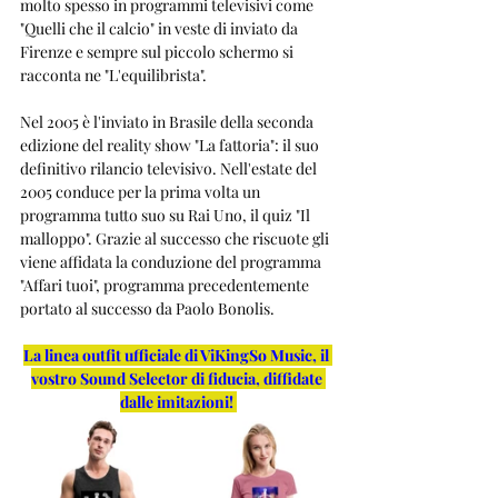
molto spesso in programmi televisivi come 
"Quelli che il calcio" in veste di inviato da 
Firenze e sempre sul piccolo schermo si 
racconta ne "L'equilibrista".
Nel 2005 è l'inviato in Brasile della seconda 
edizione del reality show "La fattoria": il suo 
definitivo rilancio televisivo. Nell'estate del 
2005 conduce per la prima volta un 
programma tutto suo su Rai Uno, il quiz "Il 
malloppo". Grazie al successo che riscuote gli 
viene affidata la conduzione del programma 
"Affari tuoi", programma precedentemente 
portato al successo da Paolo Bonolis.
La linea outfit ufficiale di ViKingSo Music, il 
vostro Sound Selector di fiducia, diffidate 
dalle imitazioni!