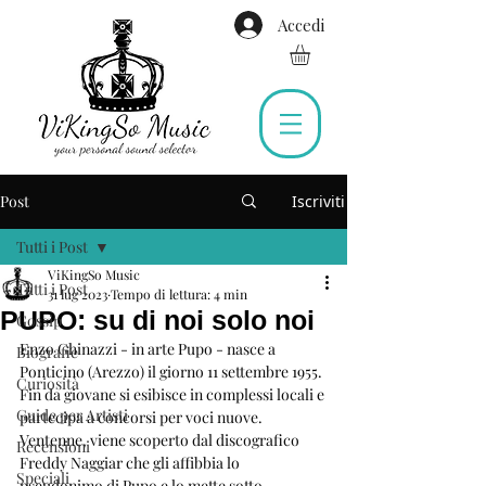
Accedi
Post
Iscriviti
Tutti i Post
ViKingSo Music
Tutti i Post
31 lug 2023
Tempo di lettura: 4 min
PUPO: su di noi solo noi
Gossip
Enzo Ghinazzi - in arte Pupo - nasce a 
Biografie
Ponticino (Arezzo) il giorno 11 settembre 1955. 
Curiosità
Fin da giovane si esibisce in complessi locali e 
Guide per Artisti
partecipa a concorsi per voci nuove. 
Ventenne, viene scoperto dal discografico 
Recensioni
Freddy Naggiar che gli affibbia lo 
Speciali
pseudonimo di Pupo e lo mette sotto 