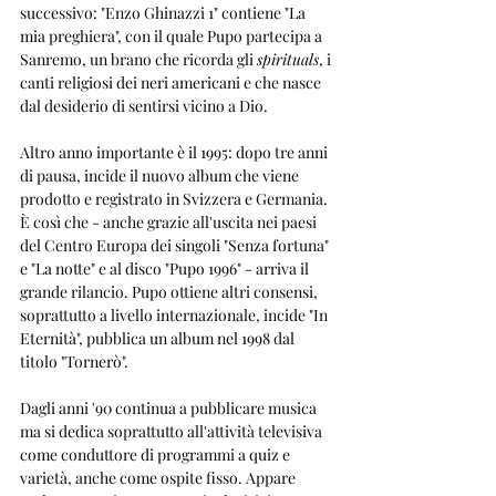
successivo: "Enzo Ghinazzi 1" contiene "La 
mia preghiera", con il quale Pupo partecipa a 
Sanremo, un brano che ricorda gli 
spirituals
, i 
canti religiosi dei neri americani e che nasce 
dal desiderio di sentirsi vicino a Dio.
Altro anno importante è il 1995: dopo tre anni 
di pausa, incide il nuovo album che viene 
prodotto e registrato in Svizzera e Germania. 
È così che - anche grazie all'uscita nei paesi 
del Centro Europa dei singoli "Senza fortuna" 
e "La notte" e al disco "Pupo 1996" - arriva il 
grande rilancio. Pupo ottiene altri consensi, 
soprattutto a livello internazionale, incide "In 
Eternità", pubblica un album nel 1998 dal 
titolo "Tornerò".
Dagli anni '90 continua a pubblicare musica 
ma si dedica soprattutto all'attività televisiva 
come conduttore di programmi a quiz e 
varietà, anche come ospite fisso. Appare 