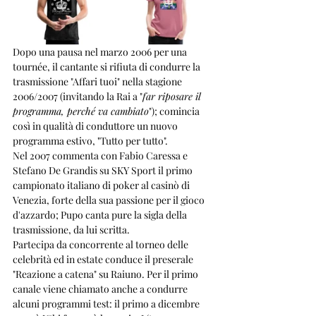
Dopo una pausa nel marzo 2006 per una 
tournée, il cantante si rifiuta di condurre la 
trasmissione "Affari tuoi" nella stagione 
2006/2007 (invitando la Rai a "
far riposare il 
programma, perché va cambiato
"); comincia 
così in qualità di conduttore un nuovo 
programma estivo, "Tutto per tutto".
Nel 2007 commenta con Fabio Caressa e 
Stefano De Grandis su SKY Sport il primo 
campionato italiano di poker al casinò di 
Venezia, forte della sua passione per il gioco 
d'azzardo; Pupo canta pure la sigla della 
trasmissione, da lui scritta.
Partecipa da concorrente al torneo delle 
celebrità ed in estate conduce il preserale 
"Reazione a catena" su Raiuno. Per il primo 
canale viene chiamato anche a condurre 
alcuni programmi test: il primo a dicembre 