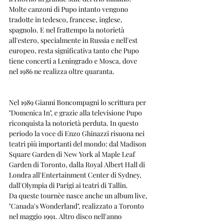
Molte canzoni di Pupo intanto vengono 
tradotte in tedesco, francese, inglese, 
spagnolo. E nel frattempo la notorietà 
all'estero, specialmente in Russia e nell'est 
europeo, resta significativa tanto che Pupo 
tiene concerti a Leningrado e Mosca, dove 
nel 1986 ne realizza oltre quaranta.
Nel 1989 Gianni Boncompagni lo scrittura per 
"Domenica In", e grazie alla televisione Pupo 
riconquista la notorietà perduta. In questo 
periodo la voce di Enzo Ghinazzi risuona nei 
teatri più importanti del mondo: dal Madison 
Square Garden di New York al Maple Leaf 
Garden di Toronto, dalla Royal Albert Hall di 
Londra all'Entertainment Center di Sydney, 
dall'Olympia di Parigi ai teatri di Tallin.
Da queste tournèe nasce anche un album live, 
"Canada's Wonderland", realizzato a Toronto 
nel maggio 1991. Altro disco nell'anno 