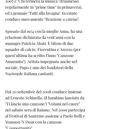
2007 è "Chi fermerà la musica" (trasmesso 
regolarmente in "prime time" in primavera), 
ed a gennaio "Tutti alla lavagna". In estate 
conduce nuovamente "Reazione a catena".
Sposato dal 1974 con la moglie Anna, ha una 
relazione dichiarata da vent'anni con la 
manager Patricia Abati. È tifoso di due 
squadre di calcio: Fiorentina e Arezzo (per 
quest'ultima ha scritto l'inno "Canzone 
Amaranto"). Artista impegnato anche nel 
sociale, Pupo è uno dei fondatori della 
Nazionale italiana cantanti.
Dal 20 settembre del 2008 conduce insieme 
ad Ernesto Schinella, (il bambino lanciato da 
"Ti lascio una canzone") "Volami nel cuore" 
nel sabato sera di Raiuno. Nel 2009 partecipa 
al Festival di Sanremo assieme a Paolo Belli e 
Youssou 'N Dour con la canzone 
"L'opportunità".