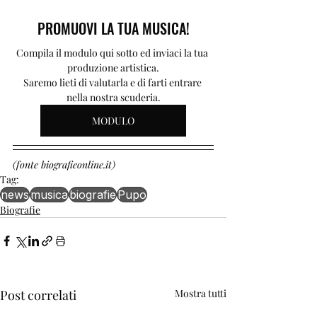
PROMUOVI LA TUA MUSICA!
Compila il modulo qui sotto ed inviaci la tua 
produzione artistica.
Saremo lieti di valutarla e di farti entrare 
nella nostra scuderia.
MODULO
(fonte biografieonline.it)
Tag:
news
musica
biografie
Pupo
Biografie
Post correlati
Mostra tutti