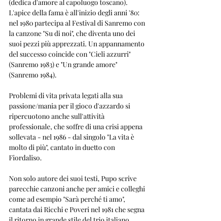
(dedica d'amore al capoluogo toscano).
L'apice della fama è all'inizio degli anni '80: 
nel 1980 partecipa al Festival di Sanremo con 
la canzone "Su di noi", che diventa uno dei 
suoi pezzi più apprezzati. Un appannamento 
del successo coincide con "Cieli azzurri" 
(Sanremo 1983) e "Un grande amore" 
(Sanremo 1984).
Problemi di vita privata legati alla sua 
passione/mania per il gioco d'azzardo si 
ripercuotono anche sull'attività 
professionale, che soffre di una crisi appena 
sollevata - nel 1986 - dal singolo "La vita è 
molto di più", cantato in duetto con 
Fiordaliso.
Non solo autore dei suoi testi, Pupo scrive 
parecchie canzoni anche per amici e colleghi 
come ad esempio "Sarà perché ti amo", 
cantata dai Ricchi e Poveri nel 1981 che segna 
il ritorno in grande stile del trio italiano. 