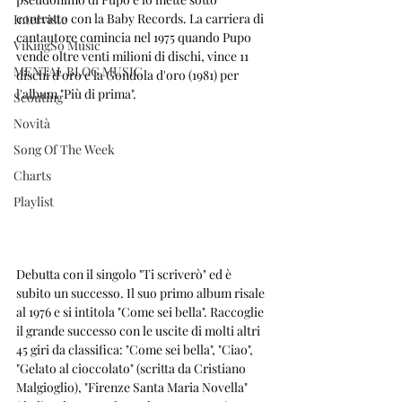
contratto con la Baby Records. La carriera di 
Interviste
cantautore comincia nel 1975 quando Pupo 
ViKingSo Music
vende oltre venti milioni di dischi, vince 11 
MENTAL BLOG MUSIC
dischi d'oro e la Gondola d'oro (1981) per 
l'album "Più di prima".
Scouting
Novità
Song Of The Week
Charts
Playlist
Debutta con il singolo "Ti scriverò" ed è 
subito un successo. Il suo primo album risale 
al 1976 e si intitola "Come sei bella". Raccoglie 
il grande successo con le uscite di molti altri 
45 giri da classifica: "Come sei bella", "Ciao", 
"Gelato al cioccolato" (scritta da Cristiano 
Malgioglio), "Firenze Santa Maria Novella" 