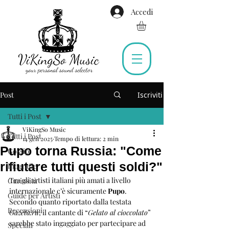
Accedi
Post
Iscriviti
Tutti i Post
ViKingSo Music
Tutti i Post
14 gen 2025
Tempo di lettura: 2 min
Pupo torna Russia: "Come
Gossip
rifiutare tutti questi soldi?"
Biografie
Tra gli artisti italiani più amati a livello 
Curiosità
internazionale c’è sicuramente 
Pupo
. 
Guide per Artisti
Secondo quanto riportato dalla testata 
Recensioni
Gazeta.ru
, il cantante di “
Gelato al cioccolato
” 
sarebbe stato ingaggiato per partecipare ad 
Speciali