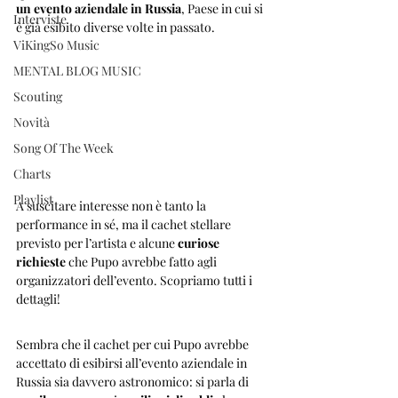
un evento aziendale in Russia
, Paese in cui si 
Interviste
è già esibito diverse volte in passato.
ViKingSo Music
MENTAL BLOG MUSIC
Scouting
Novità
Song Of The Week
Charts
Playlist
A suscitare interesse non è tanto la 
performance in sé, ma il cachet stellare 
previsto per l’artista e alcune 
curiose 
richieste
 che Pupo avrebbe fatto agli 
organizzatori dell’evento. Scopriamo tutti i 
dettagli!
Sembra che il cachet per cui Pupo avrebbe 
accettato di esibirsi all’evento aziendale in 
Russia sia davvero astronomico: si parla di 