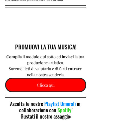
PROMUOVI LA TUA MUSICA!
Compila 
il modulo qui sotto ed 
inviaci 
la tua 
produzione artistica.
Saremo lieti di valutarla e di farti 
entrare 
nella nostra scuderia.
Clicca qui
Ascolta le nostre 
Playlist Umorali
 in 
collaborazione con 
Spotify
!
Gustati il nostro assaggio: