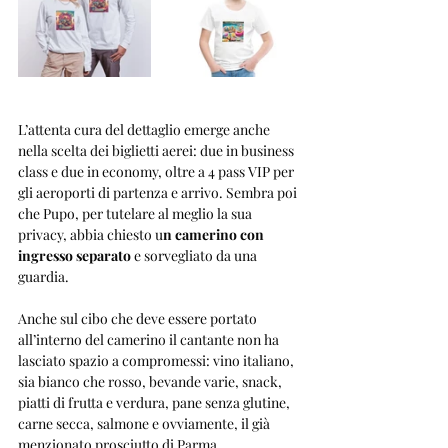
L’attenta cura del dettaglio emerge anche 
nella scelta dei biglietti aerei: due in business 
class e due in economy, oltre a 4 pass VIP per 
gli aeroporti di partenza e arrivo. Sembra poi 
che Pupo, per tutelare al meglio la sua 
privacy, abbia chiesto u
n camerino con 
ingresso separato
 e sorvegliato da una 
guardia.
Anche sul cibo che deve essere portato 
all’interno del camerino il cantante non ha 
lasciato spazio a compromessi: vino italiano, 
sia bianco che rosso, bevande varie, snack, 
piatti di frutta e verdura, pane senza glutine, 
carne secca, salmone e ovviamente, il già 
menzionato prosciutto di Parma.