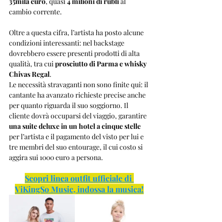
35mila euro
, quasi 
4 milioni di rubli 
al 
cambio corrente. 
Oltre a questa cifra, l’artista ha posto alcune 
condizioni interessanti: nel backstage 
dovrebbero essere presenti prodotti di alta 
qualità, tra cui 
prosciutto di Parma e whisky 
Chivas Regal
.
Le necessità stravaganti non sono finite qui: il 
cantante ha avanzato richieste precise anche 
per quanto riguarda il suo soggiorno. Il 
cliente dovrà occuparsi del viaggio, garantire 
una suite deluxe in un hotel a cinque stelle
per l’artista e il pagamento del visto per lui e 
tre membri del suo entourage, il cui costo si 
aggira sui 1000 euro a persona.
Scopri linea outfit ufficiale di 
ViKingSo Music, indossa la musica!