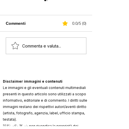
0.0/5 (0)
Commenti
Pupo: "Ho visto a 12
Pupo: “Gianni 
Commenta e valuta...
anni mia mamma a letto
pagò il mio deb
con l’amante"
potrò mai dimen
Disclaimer immagini e contenuti
Le immagini e gli eventuali contenuti multimediali
presenti in questo articolo sono utilizzati a scopo
informativo, editoriale e di commento. I diritti sulle
immagini restano dei rispettivi autori/aventi diritto
(artista, fotografo, agenzia, label, ufficio stampa,
testata).
ViKingSo Music
non rivendica la proprietà dei