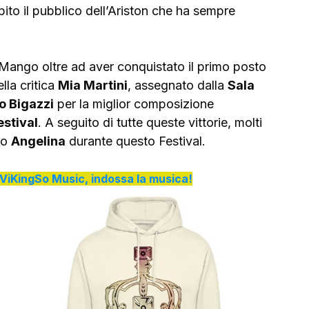
ito il pubblico dell’Ariston che ha sempre 
a Mango oltre ad aver conquistato il primo posto 
lla critica 
Mia Martini
, assegnato dalla 
Sala 
o Bigazzi
 per la miglior composizione 
estival
. A seguito di tutte queste vittorie, molti 
o 
Angelina
 durante questo Festival.
di ViKingSo Music, indossa la musica!