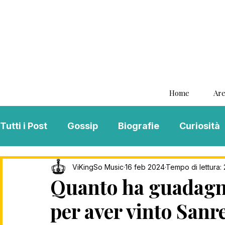
Home
Are
Tutti i Post
Gossip
Biografie
Curiosità
Interviste
ViKingSo Music
MENTAL B
ViKingSo Music
16 feb 2024
Tempo di lettura: 
Quanto ha guadagn
per aver vinto San
Song Of The Week
Charts
Playlist