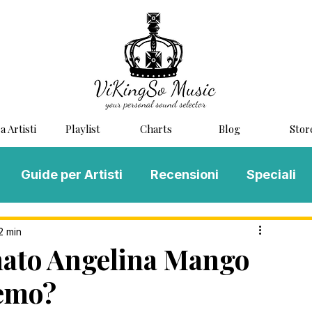
a Artisti
Playlist
Charts
Blog
Stor
Guide per Artisti
Recensioni
Speciali
LOG MUSIC
Scouting
Novità
2 min
ato Angelina Mango
remo?