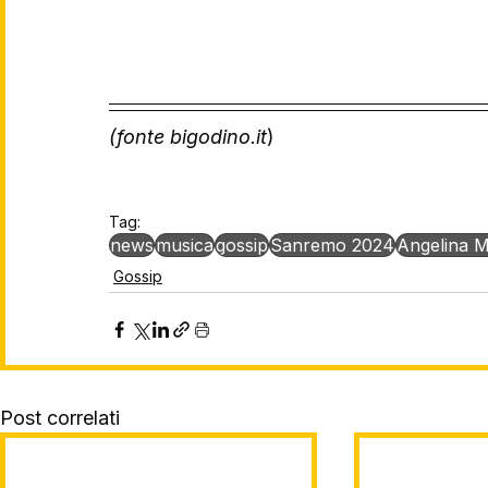
(fonte bigodino.it
)
Tag:
news
musica
gossip
Sanremo 2024
Angelina 
Gossip
Post correlati