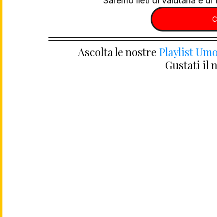
Saremo lieti di valutarla e di f
C
Ascolta le nostre 
Playlist Umo
Gustati il 