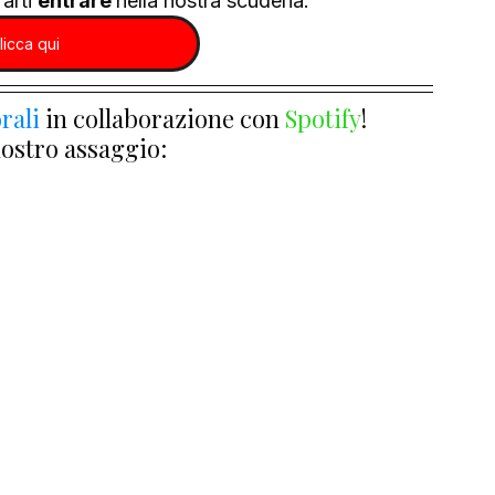
arti 
entrare 
nella nostra scuderia.
licca qui
rali
 in collaborazione con 
Spotify
!
nostro assaggio: