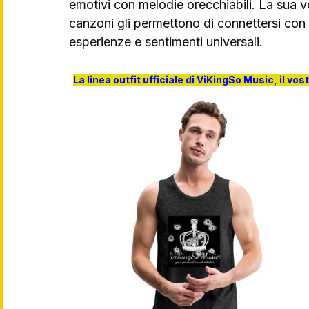
emotivi con melodie orecchiabili. La sua voc
canzoni gli permettono di connettersi con
esperienze e sentimenti universali.
La linea outfit ufficiale di ViKingSo Music, il vos