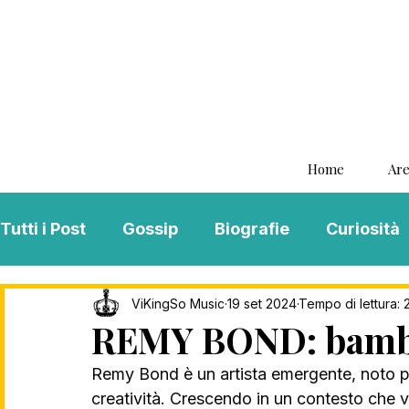
Home
Are
Tutti i Post
Gossip
Biografie
Curiosità
Interviste
ViKingSo Music
MENTAL B
ViKingSo Music
19 set 2024
Tempo di lettura: 
REMY BOND: bambo
Remy Bond è un artista emergente, noto per
Song Of The Week
Charts
Playlist
creatività. Crescendo in un contesto che 