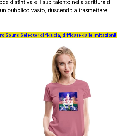
e distintiva e il suo talento nella scrittura di 
 un pubblico vasto, riuscendo a trasmettere 
tro Sound Selector di fiducia, diffidate dalle imitazioni!