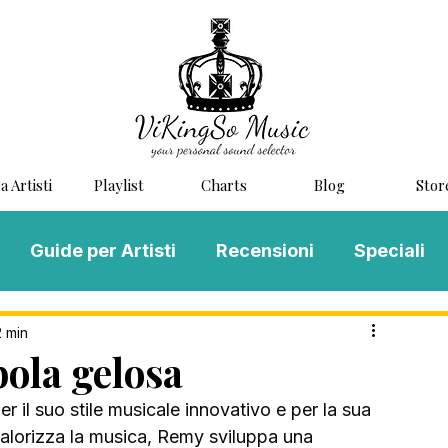
a Artisti
Playlist
Charts
Blog
Stor
Guide per Artisti
Recensioni
Speciali
LOG MUSIC
Scouting
Novità
2 min
la gelosa
 il suo stile musicale innovativo e per la sua 
valorizza la musica, Remy sviluppa una 