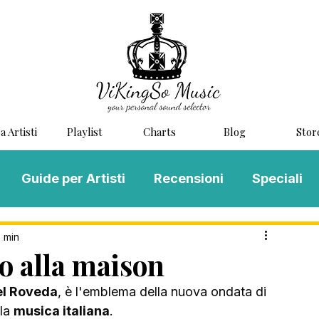
a Artisti
Playlist
Charts
Blog
Stor
Guide per Artisti
Recensioni
Speciali
LOG MUSIC
Scouting
Novità
2 min
 alla maison
l Roveda
, è l'emblema della nuova ondata di 
la 
musica italiana
. 