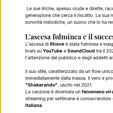
 Le sue liriche, spesso crude e dirette, raccontano le sfide e le aspirazioni di una 
generazione che cerca il riscatto. La sua 
sonorità melodiche, un suono che lo ha re
L'ascesa fulminea e il succe
L'ascesa di 
Rhove
 è stata fulminea e inas
brani su 
YouTube
 e 
SoundCloud
 tra il 
l'attenzione del pubblico e degli addetti ai 
Il suo stile, caratterizzato da un flow unic
immediatamente dalla massa. Il vero e propr
"Shakerando"
, uscito nel 2021.
La canzone è diventata un 
fenomeno vir
streaming per settimane e consacrandolo c
italiana
.