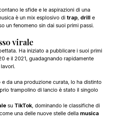
musica è un mix esplosivo di 
trap
, 
drill
 e 
so un fenomeno sin dai suoi primi passi.
sso virale
pettata. Ha iniziato a pubblicare i suoi primi 
2020 e il 2021, guadagnando rapidamente 
lavori. 
o e da una produzione curata, lo ha distinto 
io trampolino di lancio è stato il singolo 
ale
 su 
TikTok
, dominando le classifiche di 
ome una delle nuove stelle della 
musica 