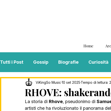
Home
Are
Tutti i Post
Gossip
Biografie
Curiosità
Interviste
ViKingSo Music
MENTAL B
ViKingSo Music
10 set 2025
Tempo di lettura: 
RHOVE: shakerando
La storia di 
Rhove
, pseudonimo di 
Samue
Song Of The Week
Charts
Playlist
artisti che ha rivoluzionato il panorama del