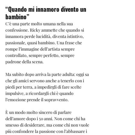
“Quando mi innamoro divento un 
bambino”
C’è una parte molto umana nella sua 
confessione. Ricky ammette che quando si 
innamora perde lucidità, diventa istintivo, 
passionale, quasi bambino. Una frase che 
rompe l’immagine dell’artista sempre 
controllato, sempre perfetto, sempre 
padrone della scena.
Ma subito dopo arriva la parte adulta: oggi sa 
che gli amici servono anche a tenerlo con i 
piedi per terra, a impedirgli di fare scelte 
impulsive, a ricordargli chi è quando 
l’emozione prende il sopravvento.
È un modo molto sincero di parlare 
dell’amore dopo i 50 anni. Non come chi ha 
smesso di desiderare, ma come chi non vuole 
più confondere la passione con l’abbassare i 