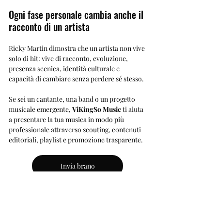
Ogni fase personale cambia anche il 
racconto di un artista
Ricky Martin dimostra che un artista non vive 
solo di hit: vive di racconto, evoluzione, 
presenza scenica, identità culturale e 
capacità di cambiare senza perdere sé stesso.
Se sei un cantante, una band o un progetto 
musicale emergente, 
ViKingSo Music
 ti aiuta 
a presentare la tua musica in modo più 
professionale attraverso scouting, contenuti 
editoriali, playlist e promozione trasparente.
Invia brano
Scopri come funziona
Riproduzione riservata © 2026 - ViKingSo 
Music