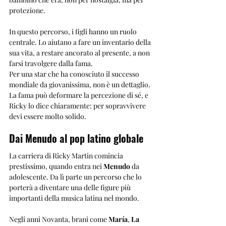
protezione.
In questo percorso, i figli hanno un ruolo 
centrale. Lo aiutano a fare un inventario della 
sua vita, a restare ancorato al presente, a non 
farsi travolgere dalla fama.
Per una star che ha conosciuto il successo 
mondiale da giovanissima, non è un dettaglio. 
La fama può deformare la percezione di sé, e 
Ricky lo dice chiaramente: per sopravvivere 
devi essere molto solido.
Dai Menudo al pop latino globale
La carriera di Ricky Martin comincia 
prestissimo, quando entra nei 
Menudo
 da 
adolescente. Da lì parte un percorso che lo 
porterà a diventare una delle figure più 
importanti della musica latina nel mondo.
Negli anni Novanta, brani come 
María
, 
La 