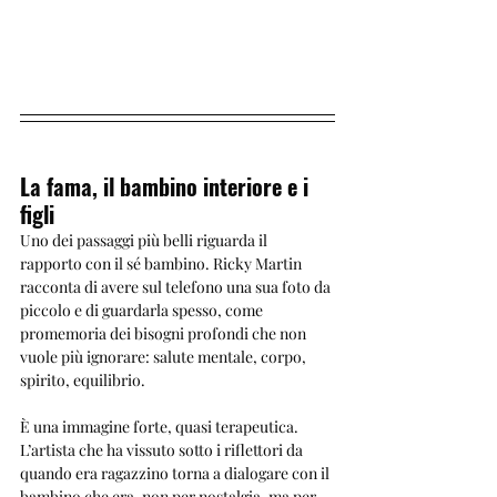
La fama, il bambino interiore e i 
figli
Uno dei passaggi più belli riguarda il 
rapporto con il sé bambino. Ricky Martin 
racconta di avere sul telefono una sua foto da 
piccolo e di guardarla spesso, come 
promemoria dei bisogni profondi che non 
vuole più ignorare: salute mentale, corpo, 
spirito, equilibrio.
È una immagine forte, quasi terapeutica. 
L’artista che ha vissuto sotto i riflettori da 
quando era ragazzino torna a dialogare con il 
bambino che era, non per nostalgia, ma per 