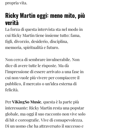
propria vita.
Ricky Martin oggi: meno mito, più 
verità
La forza di questa intervista sta nel modo in 
cui Ricky Martin tiene insieme tutto: fama, 
figli, divorzio, desiderio, disciplina, 
memoria, spiritualità e futuro.
Non cerca di sembrare invulnerabile. Non 
dice di avere tutte le risposte. Ma dà 
l’impressione di essere arrivato a una fase in 
cui non vuole più vivere per compiacere il 
pubblico, il mercato o un’idea esterna di 
felicità.
Per 
ViKingSo Music
, questa è la parte più 
interessante: Ricky Martin resta una popstar 
globale, ma oggi il suo racconto non vive solo 
di hit e coreografie. Vive di consapevolezza. 
Di un uomo che ha attraversato il successo e 