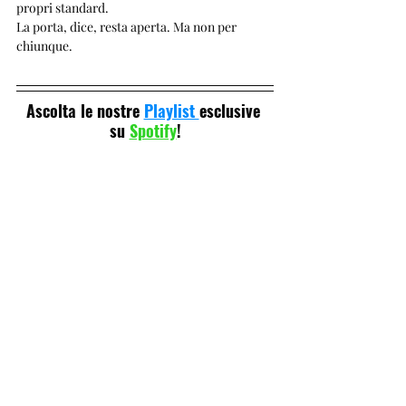
propri standard.
La porta, dice, resta aperta. Ma non per 
chiunque.
Ascolta le nostre 
Playlist 
esclusive 
su 
Spotify
!