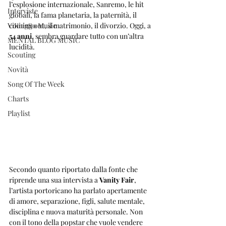
l’esplosione internazionale, Sanremo, le hit 
Interviste
globali, la fama planetaria, la paternità, il 
ViKingSo Music
coming out, il matrimonio, il divorzio. Oggi, a 
54 anni
, sembra guardare tutto con un’altra 
MENTAL BLOG MUSIC
lucidità.
Scouting
Novità
Song Of The Week
Charts
Playlist
Secondo quanto riportato dalla fonte che 
riprende una sua intervista a 
Vanity Fair
, 
l’artista portoricano ha parlato apertamente 
di amore, separazione, figli, salute mentale, 
disciplina e nuova maturità personale. Non 
con il tono della popstar che vuole vendere 