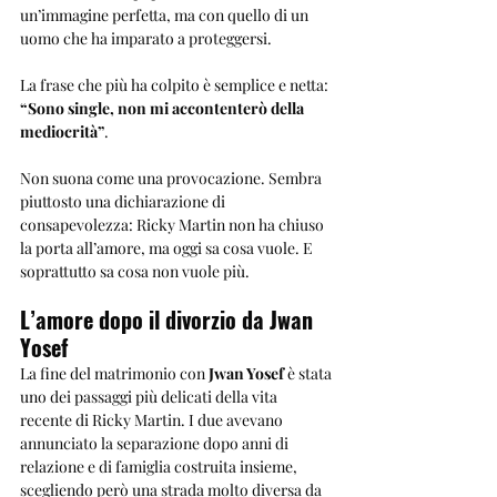
un’immagine perfetta, ma con quello di un 
uomo che ha imparato a proteggersi.
La frase che più ha colpito è semplice e netta: 
“Sono single, non mi accontenterò della 
mediocrità”
.
Non suona come una provocazione. Sembra 
piuttosto una dichiarazione di 
consapevolezza: Ricky Martin non ha chiuso 
la porta all’amore, ma oggi sa cosa vuole. E 
soprattutto sa cosa non vuole più.
L’amore dopo il divorzio da Jwan 
Yosef
La fine del matrimonio con 
Jwan Yosef
 è stata 
uno dei passaggi più delicati della vita 
recente di Ricky Martin. I due avevano 
annunciato la separazione dopo anni di 
relazione e di famiglia costruita insieme, 
scegliendo però una strada molto diversa da 