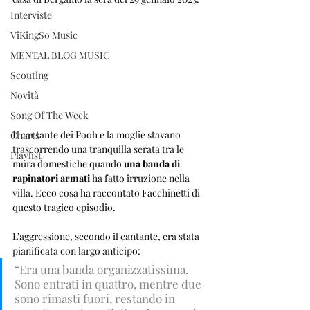
Interviste
ViKingSo Music
MENTAL BLOG MUSIC
Scouting
Novità
Song Of The Week
Il cantante dei Pooh e la moglie stavano 
Charts
trascorrendo una tranquilla serata tra le 
Playlist
mura domestiche quando
 una banda di 
rapinatori armati 
ha fatto irruzione nella 
villa. Ecco cosa ha raccontato Facchinetti di 
questo tragico episodio.
L’aggressione, secondo il cantante, era stata 
pianificata con largo anticipo: 
“Era una banda organizzatissima. 
Sono entrati in quattro, mentre due 
sono rimasti fuori, restando in 