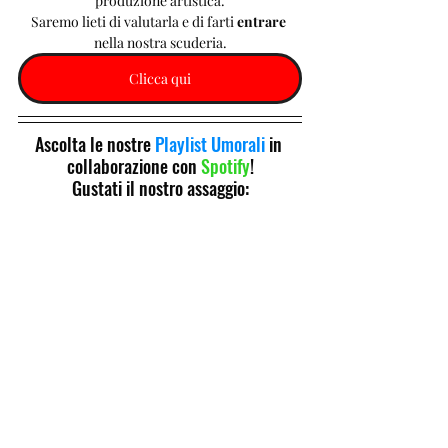
produzione artistica.
Saremo lieti di valutarla e di farti 
entrare 
nella nostra scuderia.
Clicca qui
Ascolta le nostre 
Playlist Umorali
 in 
collaborazione con 
Spotify
!
Gustati il nostro assaggio: