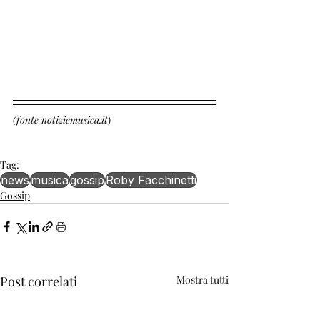
(fonte notiziemusica.it
)
Tag:
news
musica
gossip
Roby Facchinetti
Gossip
Post correlati
Mostra tutti