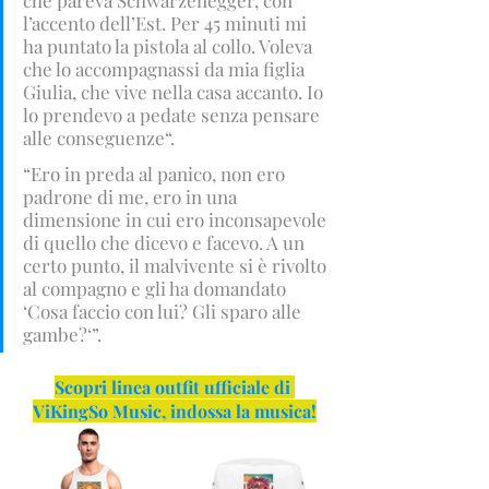
l’accento dell’Est. Per 45 minuti mi 
ha puntato la pistola al collo. Voleva 
che lo accompagnassi da mia figlia 
Giulia, che vive nella casa accanto. Io 
lo prendevo a pedate senza pensare 
alle conseguenze“.
“Ero in preda al panico, non ero 
padrone di me, ero in una 
dimensione in cui ero inconsapevole 
di quello che dicevo e facevo. A un 
certo punto, il malvivente si è rivolto 
al compagno e gli ha domandato 
‘Cosa faccio con lui? Gli sparo alle 
gambe?‘”.
Scopri linea outfit ufficiale di 
ViKingSo Music, indossa la musica!