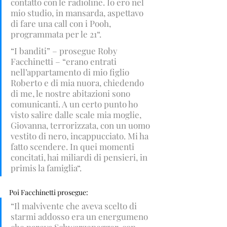
contatto con le radioline. Io ero nel 
mio studio, in mansarda, aspettavo 
di fare una call con i Pooh, 
programmata per le 21“.
“I banditi” – prosegue Roby 
Facchinetti – “erano entrati 
nell’appartamento di mio figlio 
Roberto e di mia nuora, chiedendo 
di me, le nostre abitazioni sono 
comunicanti. A un certo punto ho 
visto salire dalle scale mia moglie, 
Giovanna, terrorizzata, con un uomo 
vestito di nero, incappucciato. Mi ha 
fatto scendere. In quei momenti 
concitati, hai miliardi di pensieri, in 
primis la famiglia“.
Poi Facchinetti prosegue: 
“Il malvivente che aveva scelto di 
starmi addosso era un energumeno 
che pareva Schwarzenegger, con 