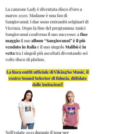
La canzone Lady è diventata disco d’oro a 
marzo 2020. Madame è una fan di 
Sangiovanni: i due sono entrambi originari di 
Vicenza. Dopo la fine del programma Amici 
Sangiovanni conferma il suo successo: a 
fine 
maggio
 il suo 
album “Sangiovanni” è il più 
venduto in Italia
 e il suo singolo 
Malibù è in 
vetta
 tra i singoli più ascoltati diventando sei 
volte disco di platino.
La linea outfit ufficiale di ViKingSo Music, il 
vostro Sound Selector di fiducia, diffidate 
dalle imitazioni!
Nell’estate 2021 durante il tour per 