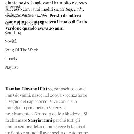
qiunto posto
Sangiovanni ha subito riscosso 
Interviste
successo con i suoi inediti 
Gucci Bag
, 
Lady
, 
ViKingSo Music
Tutta la Notte
 e 
Malibù
. 
Presto debutterà 
come attore e interpreterà il ruolo di Carlo 
MENTAL BLOG MUSIC
Verdone quando aveva 20 anni.
Scouting
Novità
Song Of The Week
Charts
Playlist
Damian Giovanni Pietro
, conosciuto come 
San Giovanni, nasce nel 2003 a Vicenza sotto 
il segno del capricorno. Vive con la sua 
famiglia in provincia di Vicenza e 
precisamente a Grumolo delle Abbadesse. Si 
fa chiamare 
Sangiovanni
 perché tutti gli 
hanno sempre detto di non avere la faccia di 
un Santo e quindi di aver scelto questo nome 