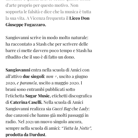
d’arte proprio per questo motivo. Non 
sopporta le falsità e dice che la musica è tutta 
la sua vita. A Vicenza frequenta il 
Liceo Don 
Giuseppe Fogazzaro.
Sangiovanni scrive in modo molto naturale: 
ha raccontato a Stash che per scrivere delle 
barre ci mette davvero poco tempo e Stash ha 
ribadito che il suo è di fatto un dono.
Sangiovanni
 entra nella scuola di Amici con 
all’attivo 
due singoli
: 
non +
, uscito a giugno 
2020, 
e parano!a
, uscito a maggio 2020. I 
brani sono entrambi pubblicati sotto 
l’etichetta
 Sugar Music,
 etichetti discografica 
di 
Caterina Caselli. 
Nella scuola di Amici 
Sangiovanni realizza sia 
Gucci Bag
 che 
Lady
: 
due canzoni che hanno già molti passaggi in 
radio. Nel 2021 un nuovo singolo ancora, 
sempre nella scuola di amici: 
“Tutta la Notte”,
prodotta da Dardust
. 