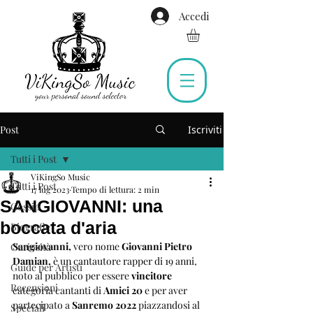
Accedi
Post
Iscriviti
Tutti i Post
ViKingSo Music
Tutti i Post
17 lug 2023
Tempo di lettura: 2 min
SANGIOVANNI: una
Gossip
boccata d'aria
Biografie
Sangiovanni,
 vero nome
 Giovanni Pietro 
Curiosità
Damian, 
è un cantautore rapper di 19 anni, 
Guide per Artisti
noto al pubblico per essere 
vincitore
Recensioni
categoria cantanti di 
Amici 20
 e per aver 
partecipato a 
Sanremo 2022
 piazzandosi al 
Speciali