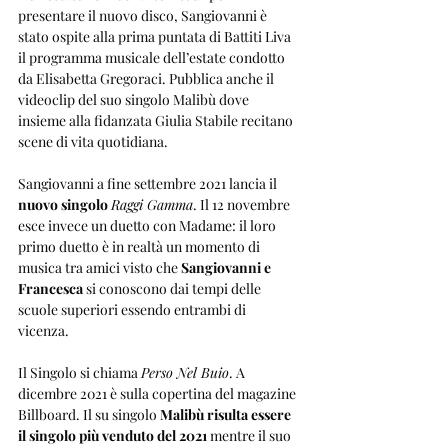
presentare il nuovo disco, Sangiovanni è 
stato ospite alla prima puntata di Battiti Liva 
il programma musicale dell’estate condotto 
da Elisabetta Gregoraci. Pubblica anche il 
videoclip del suo singolo Malibù dove 
insieme alla fidanzata Giulia Stabile recitano 
scene di vita quotidiana.
Sangiovanni a fine settembre 2021 lancia il 
nuovo singolo
Raggi Gamma
. Il 12 novembre 
esce invece un duetto con Madame: il loro 
primo duetto è in realtà un momento di 
musica tra amici visto che 
Sangiovanni e 
Francesca
 si conoscono dai tempi delle 
scuole superiori essendo entrambi di 
vicenza. 
Il Singolo si chiama 
Perso Nel Buio
. A 
dicembre 2021 è sulla copertina del magazine 
Billboard. Il su singolo 
Malibù risulta essere 
il singolo più venduto del 2021
 mentre il suo 