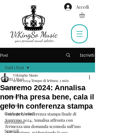
Accedi
Post
Iscriviti
Tutti i Post
ViKingSo Music
Tutti i Post
12 feb 2024
Tempo di lettura: 2 min
Sanremo 2024: Annalisa
Gossip
non l'ha presa bene, cala il
Biografie
gelo in conferenza stampa
Curiosità
Guide per Artisti
Durante la conferenza stampa finale di 
Sanremo 2024, Annalisa affronta con 
Recensioni
fermezza una domanda scomoda sull’uso 
Speciali
dell’autotune, evidenziando la sua 