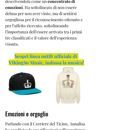
descrivendola come un 
concentrato di 
emozioni
. Ha sottolineato di non essere 
delusa per non aver vinto, ma di sentirsi 
orgogliosa per il riconoscimento ottenuto e 
per l’affetto ricevuto, sottolineando 
l’importanza dell’essere arrivata tra i primi 
tre classificati e il valore dell’esperienza 
vissuta.
Scopri linea outfit ufficiale di 
ViKingSo Music, indossa la musica!
Emozioni e orgoglio
Parlando con il Corriere del Ticino, Annalisa 
ha condiviso le sue riflessioni sull’esperienza 