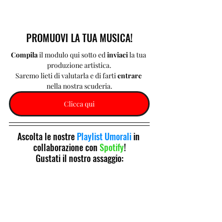
PROMUOVI LA TUA MUSICA!
Compila 
il modulo qui sotto ed 
inviaci 
la tua 
produzione artistica.
Saremo lieti di valutarla e di farti 
entrare 
nella nostra scuderia.
Clicca qui
Ascolta le nostre 
Playlist Umorali
 in 
collaborazione con 
Spotify
!
Gustati il nostro assaggio: