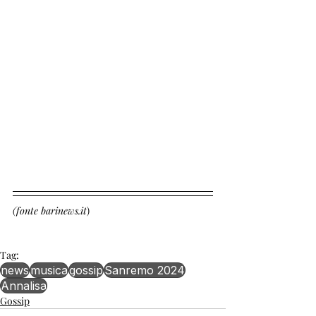
(fonte barinews.it
)
Tag:
news
musica
gossip
Sanremo 2024
Annalisa
Gossip