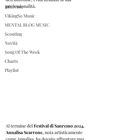
professionalità.
Interviste
ViKingSo Music
MENTAL BLOG MUSIC
Scouting
Novità
Song Of The Week
Charts
Playlist
Al termine del 
Festival di Sanremo 2024, 
Annalisa Scarrone,
 nota artisticamente 
come Annalisa, ha dovuto affrontare una 