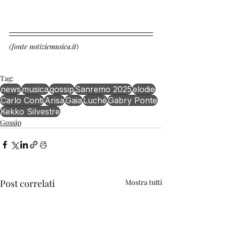
(fonte notiziemusica.it
)
Tag:
news
musica
gossip
Sanremo 2025
elodie
Carlo Conti
Arisa
Gaia
Luchè
Gabry Ponte
Kekko Silvestre
Gossip
Post correlati
Mostra tutti