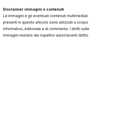
Disclaimer immagini e contenuti
Le immagini e gli eventuali contenuti multimediali
presenti in questo articolo sono utilizzati a scopo
informativo, editoriale e di commento. I diritti sulle
immagini restano dei rispettivi autori/aventi diritto
(artista, fotografo, agenzia, label, ufficio stampa,
testata).
ViKingSo Music
non rivendica la proprietà dei
materiali di terzi e, ove possibile, indica la
fonte/credito. Qualora un contenuto risultasse non
autorizzato o lesivo di diritti, l’avente diritto può
richiederne la rimozione o la correzione dei crediti
scrivendo a
info@vikingsomusic.com
:
provvederemo tempestivamente.
Marchi, loghi e nomi citati appartengono ai
rispettivi proprietari.
ViKingSo
Riproduzione riservata © 2026 –
Music
.