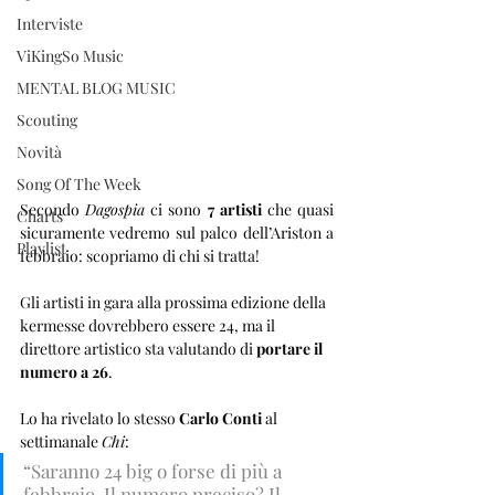
Interviste
ViKingSo Music
MENTAL BLOG MUSIC
Scouting
Novità
Song Of The Week
Secondo 
Dagospia
 ci sono 
7 artisti 
che quasi 
Charts
sicuramente vedremo sul palco dell’Ariston a 
Playlist
febbraio: scopriamo di chi si tratta!
Gli artisti in gara alla prossima edizione della 
kermesse dovrebbero essere 24, ma il 
direttore artistico sta valutando di 
portare il 
numero a 26
.
Lo ha rivelato lo stesso 
Carlo Conti
 al 
settimanale 
Chi
: 
“Saranno 24 big o forse di più a 
febbraio. Il numero preciso? Il 