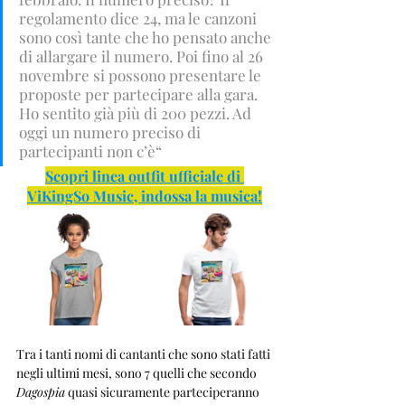
regolamento dice 24, ma le canzoni 
sono così tante che ho pensato anche 
di allargare il numero. Poi fino al 26 
novembre si possono presentare le 
proposte per partecipare alla gara. 
Ho sentito già più di 200 pezzi. Ad 
oggi un numero preciso di 
partecipanti non c’è“
Scopri linea outfit ufficiale di 
ViKingSo Music, indossa la musica!
Tra i tanti nomi di cantanti che sono stati fatti 
negli ultimi mesi, sono 7 quelli che secondo 
Dagospia
 quasi sicuramente parteciperanno 