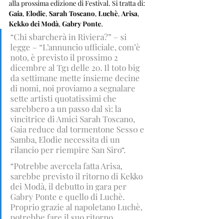
alla prossima edizione di Festival. Si tratta di: 
Gaia
, 
Elodie
, 
Sarah Toscano
, 
Luchè
, 
Arisa
, 
Kekko dei Modà
, 
Gabry Ponte
.
“Chi sbarcherà in Riviera?” – si 
legge – “L’annuncio ufficiale, com’è 
noto, è previsto il prossimo 2 
dicembre al Tg1 delle 20. Il toto big 
da settimane mette insieme decine 
di nomi, noi proviamo a segnalare 
sette artisti quotatissimi che 
sarebbero a un passo dal sì: la 
vincitrice di Amici Sarah Toscano, 
Gaia reduce dal tormentone Sess0 e 
Samba, Elodie necessita di un 
rilancio per riempire San Siro“.
“Potrebbe avercela fatta Arisa, 
sarebbe previsto il ritorno di Kekko 
dei Modà, il debutto in gara per 
Gabry Ponte e quello di Luchè. 
Proprio grazie al napoletano Luchè, 
potrebbe fare il suo ritorno 