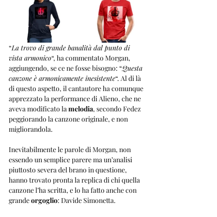
“
La trovo di grande banalità dal punto di 
vista armonico
“, ha commentato Morgan, 
aggiungendo, se ce ne fosse bisogno: “
Questa 
canzone è armonicamente inesistente
“. Al di là 
di questo aspetto, il cantautore ha comunque 
apprezzato la performance di Alieno, che ne 
aveva modificato la 
melodia
, secondo Fedez 
peggiorando la canzone originale, e non 
migliorandola.
Inevitabilmente le parole di Morgan, non 
essendo un semplice parere ma un’analisi 
piuttosto severa del brano in questione, 
hanno trovato pronta la replica di chi quella 
canzone l’ha scritta, e lo ha fatto anche con 
grande 
orgoglio
: Davide Simonetta.