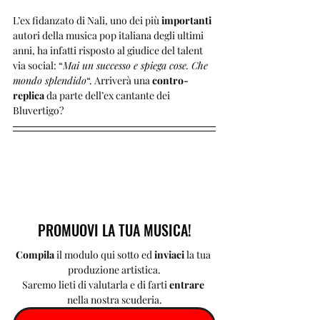
L’ex fidanzato di Nali, uno dei più 
importanti 
autori della musica pop italiana degli ultimi 
anni, ha infatti risposto al giudice del talent 
via social: “
Mai un successo e spiega cose. Che 
mondo splendido
“. Arriverà una 
contro-
replica
 da parte dell’ex cantante dei 
Bluvertigo?
PROMUOVI LA TUA MUSICA!
Compila 
il modulo qui sotto ed 
inviaci 
la tua 
produzione artistica.
Saremo lieti di valutarla e di farti 
entrare 
nella nostra scuderia.