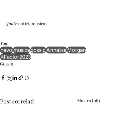
(fonte 
notiziemusica)
Tag:
news
musica
gossip
Annalisa
Morgan
XFactor2023
Gossip
Post correlati
Mostra tutti