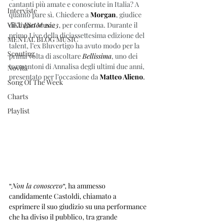
cantanti più amate e conosciute in Italia? A 
Interviste
quanto pare sì. Chiedere a 
Morgan
, giudice 
ViKingSo Music
di
 X Factor 2023
, per conferma. Durante il 
primo Live della diciassettesima edizione del 
MENTAL BLOG MUSIC
talent, l’ex Bluvertigo ha avuto modo per la 
Scouting
prima volta di ascoltare 
Bellissima
, uno dei 
tormentoni di Annalisa degli ultimi due anni, 
Novità
presentato per l’occasione da 
Matteo Alieno
.
Song Of The Week
Charts
Playlist
“
Non la conoscevo
“, ha ammesso 
candidamente Castoldi, chiamato a 
esprimere il suo giudizio su una performance 
che ha diviso il pubblico, tra grande 