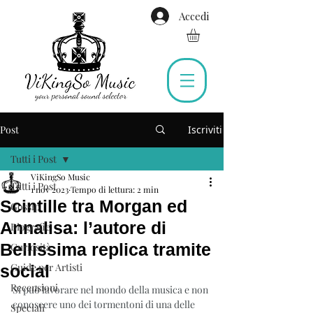
Accedi
Post
Iscriviti
Tutti i Post
ViKingSo Music
Tutti i Post
1 nov 2023
Tempo di lettura: 2 min
Scintille tra Morgan ed
Gossip
Annalisa: l’autore di
Biografie
Bellissima replica tramite
Curiosità
Guide per Artisti
social
Recensioni
Si può lavorare nel mondo della musica e non 
conoscere uno dei tormentoni di una delle 
Speciali