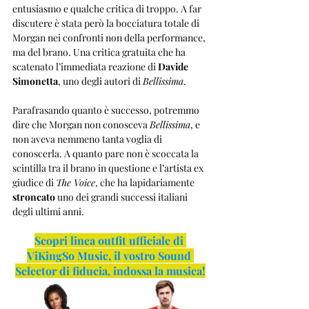
entusiasmo e qualche critica di troppo. A far 
discutere è stata però la bocciatura totale di 
Morgan nei confronti non della performance, 
ma del brano. Una critica gratuita che ha 
scatenato l’immediata reazione di 
Davide 
Simonetta
, uno degli autori di 
Bellissima
.
Parafrasando quanto è successo, potremmo 
dire che Morgan non conosceva 
Bellissima
, e 
non aveva nemmeno tanta voglia di 
conoscerla. A quanto pare non è scoccata la 
scintilla tra il brano in questione e l’artista ex 
giudice di 
The Voice
, che ha lapidariamente 
stroncato 
uno dei grandi successi italiani 
degli ultimi anni.
Scopri linea outfit ufficiale di 
ViKingSo Music, il vostro Sound 
Selector di fiducia, indossa la musica!