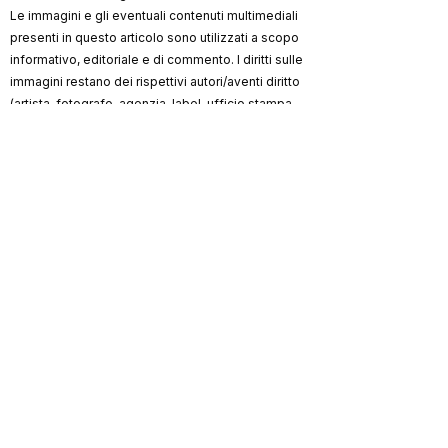
Le immagini e gli eventuali contenuti multimediali
presenti in questo articolo sono utilizzati a scopo
informativo, editoriale e di commento. I diritti sulle
immagini restano dei rispettivi autori/aventi diritto
(artista, fotografo, agenzia, label, ufficio stampa,
testata).
ViKingSo Music
non rivendica la proprietà dei
materiali di terzi e, ove possibile, indica la
fonte/credito. Qualora un contenuto risultasse non
autorizzato o lesivo di diritti, l’avente diritto può
richiederne la rimozione o la correzione dei crediti
scrivendo a
info@vikingsomusic.com
:
provvederemo tempestivamente.
Marchi, loghi e nomi citati appartengono ai
rispettivi proprietari.
ViKingSo
Riproduzione riservata © 2026 –
Music
.