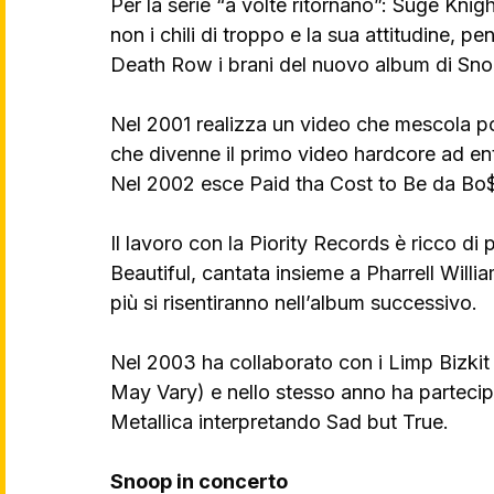
Per la serie “a volte ritornano”: Suge Knigh
non i chili di troppo e la sua attitudine, p
Death Row i brani del nuovo album di Snoo
Nel 2001 realizza un video che mescola po
che divenne il primo video hardcore ad entr
Nel 2002 esce Paid tha Cost to Be da Bo
Il lavoro con la Piority Records è ricco di p
Beautiful, cantata insieme a Pharrell Will
più si risentiranno nell’album successivo.
Nel 2003 ha collaborato con i Limp Bizkit
May Vary) e nello stesso anno ha partecip
Metallica interpretando Sad but True.
Snoop in concerto