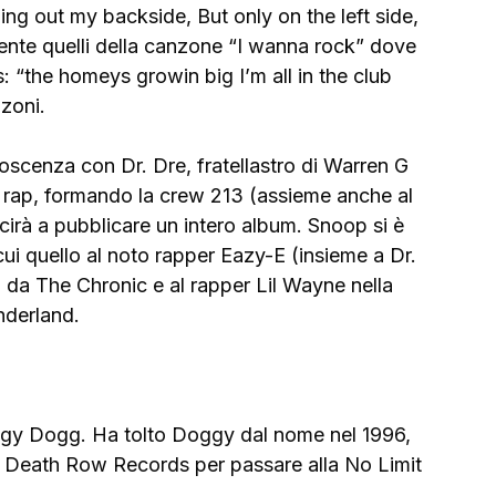
ing out my backside, But only on the left side, 
mente quelli della canzone “I wanna rock” dove 
s: “the homeys growin big I’m all in the club 
nzoni.
oscenza con Dr. Dre, fratellastro di Warren G 
 rap, formando la crew 213 (assieme anche al 
irà a pubblicare un intero album. Snoop si è 
cui quello al noto rapper Eazy-E (insieme a Dr. 
 da The Chronic e al rapper Lil Wayne nella 
nderland.
ggy Dogg. Ha tolto Doggy dal nome nel 1996, 
ca Death Row Records per passare alla No Limit 