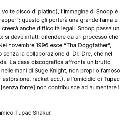
olte disco di platino), l’immagine di Snoop è 
rapper”; questo gli porterà una grande fama e 
 creerà anche difficoltà legali. Snoop passa un 
ico: si deve infatti difendere da un processo che 
e. Nel novembre 1996 esce “Tha Doggfather”, 
senza la collaborazione di Dr. Dre, che nel 
s. La casa discografica affronta un brutto 
to nelle mani di Suge Knight, non proprio famoso 
estorsione, racket ecc.), e l’omicidio di Tupac 
[senza fonte] non contribuisce ad aumentare il 
l’amico Tupac Shakur.
: