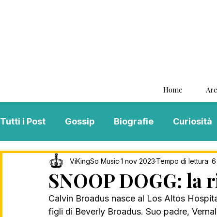
Home
Are
Tutti i Post
Gossip
Biografie
Curiosità
Interviste
ViKingSo Music
MENTAL B
ViKingSo Music
1 nov 2023
Tempo di lettura: 6
SNOOP DOGG: la ri
Calvin Broadus nasce al Los Altos Hospita
Song Of The Week
Charts
Playlist
figli di Beverly Broadus. Suo padre, Verna