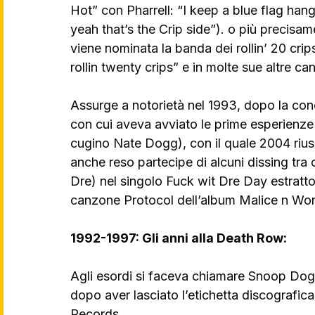
Hot” con Pharrell: “I keep a blue flag hang
yeah that’s the Crip side”). o più precisa
viene nominata la banda dei rollin’ 20 crip
rollin twenty crips” e in molte sue altre ca
Assurge a notorietà nel 1993, dopo la con
con cui aveva avviato le prime esperienze
cugino Nate Dogg), con il quale 2004 riusc
anche reso partecipe di alcuni dissing tra 
Dre) nel singolo Fuck wit Dre Day estratto
canzone Protocol dell’album Malice n Wo
1992-1997: Gli anni alla Death Row:
Agli esordi si faceva chiamare Snoop Do
dopo aver lasciato l’etichetta discografi
Records.