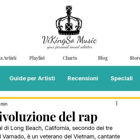
a Artisti
Playlist
Charts
Blog
Stor
Guide per Artisti
Recensioni
Speciali
LOG MUSIC
Scouting
Novità
 min
voluzione del rap
l di Long Beach, California, secondo dei tre 
ll Varnado, è un veterano del Vietnam, cantante 