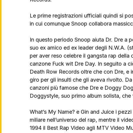
Le prime registrazioni ufficiali quindi si p
in cui comunque Snoop collabora massicc
In questo periodo Snoop aiuta Dr. Dre a por
suo ex amico ed ex leader degli N.W.A. (s
per aver reso celebre il gangsta rap della
canzone Fuck wit Dre Day. In seguito a ciò
Death Row Records oltre che con Dre, e i
giro per gli insulti che gli aveva rivolto. D
canzoni più famose che Dre e Doggy Dogg
Doggystyle, suo primo album solista, che va
What’s My Name? e Gin and Juice i pezzi p
miliare nell’universo del rap, mentre il v
1994 il Best Rap Video agli MTV Video M