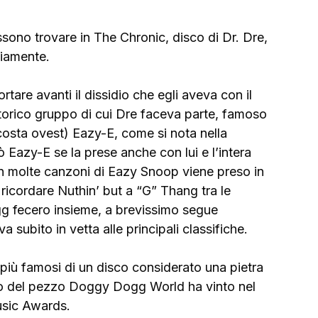
ossono trovare in The Chronic, disco di Dr. Dre, 
iamente.
tare avanti il dissidio che egli aveva con il 
torico gruppo di cui Dre faceva parte, famoso 
 costa ovest) Eazy-E, come si nota nella 
 Eazy-E se la prese anche con lui e l’intera 
n molte canzoni di Eazy Snoop viene preso in 
a ricordare Nuthin’ but a “G” Thang tra le 
 fecero insieme, a brevissimo segue 
 subito in vetta alle principali classifiche.
iù famosi di un disco considerato una pietra 
ideo del pezzo Doggy Dogg World ha vinto nel 
usic Awards.