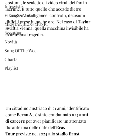
costumi, le scalette o i video virali dei fan in 
Interviste
lacrime. È tutto quello che accade dietro: 
ViKingSo Music
sicurezza, intelligence, controlli, decisioni 
difficili prese in poche ore. Nel caso di 
Taylor 
MENTAL BLOG MUSIC
Swift
 a Vienna, quella macchina invisibile ha 
Scouting
evitato una tragedia.
Novità
Song Of The Week
Charts
Playlist
Un cittadino austriaco di 21 anni, identificato 
come 
Beran A.
, è stato condannato a 
15 anni 
di carcere
 per aver pianificato un attentato 
durante una delle date dell’
Eras 
Tour
 previste nel 2024 allo 
stadio Ernst 