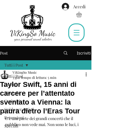
Accedi
Post
Iscriviti
Tutti i Post
ViKingSo Music
Tutti i Post
3 giu
Tempo di lettura: 5 min
Taylor Swift, 15 anni di
Gossip
carcere per l’attentato
Biografie
sventato a Vienna: la
Curiosità
Guide per Artisti
paura dietro l’Eras Tour
Recensioni
C’è una parte dei grandi concerti che il 
pubblico non vede mai. Non sono le luci, i 
Speciali