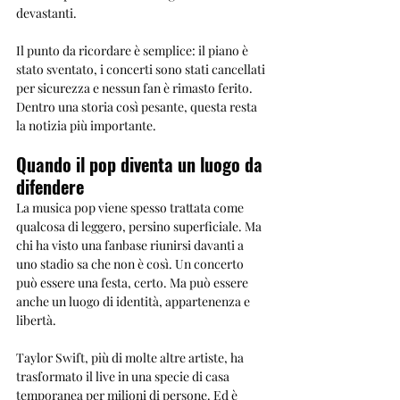
devastanti.
Il punto da ricordare è semplice: il piano è 
stato sventato, i concerti sono stati cancellati 
per sicurezza e nessun fan è rimasto ferito. 
Dentro una storia così pesante, questa resta 
la notizia più importante.
Quando il pop diventa un luogo da 
difendere
La musica pop viene spesso trattata come 
qualcosa di leggero, persino superficiale. Ma 
chi ha visto una fanbase riunirsi davanti a 
uno stadio sa che non è così. Un concerto 
può essere una festa, certo. Ma può essere 
anche un luogo di identità, appartenenza e 
libertà.
Taylor Swift, più di molte altre artiste, ha 
trasformato il live in una specie di casa 
temporanea per milioni di persone. Ed è 