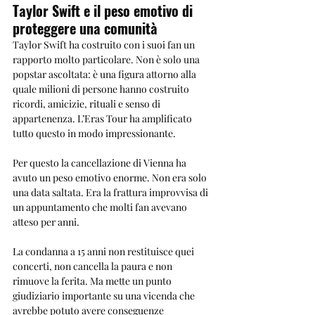
Taylor Swift e il peso emotivo di 
proteggere una comunità
Taylor Swift ha costruito con i suoi fan un 
rapporto molto particolare. Non è solo una 
popstar ascoltata: è una figura attorno alla 
quale milioni di persone hanno costruito 
ricordi, amicizie, rituali e senso di 
appartenenza. L’Eras Tour ha amplificato 
tutto questo in modo impressionante.
Per questo la cancellazione di Vienna ha 
avuto un peso emotivo enorme. Non era solo 
una data saltata. Era la frattura improvvisa di 
un appuntamento che molti fan avevano 
atteso per anni.
La condanna a 15 anni non restituisce quei 
concerti, non cancella la paura e non 
rimuove la ferita. Ma mette un punto 
giudiziario importante su una vicenda che 
avrebbe potuto avere conseguenze 