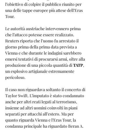
l’obiettivo di colpire il pubblico riunito per 
una delle tappe europee più attese dell’Eras 
Tour.
Le autorità austriache intervennero prima 
che l’attacco potesse essere realizzato. 
Reuters riporta che l’uomo fu arrestato il 
giorno prima della prima data prevista a 
Vienna e che durante le indagini sarebbero 
emersi tentativi di procurarsi armi, oltre alla 
produzione di una piccola quantità di 
TATP
, 
un esplosivo artigianale estremamente 
pericoloso.
Il caso non riguardava soltanto il concerto di 
Taylor Swift. L’imputato è stato condannato 
anche per altri reati legati al terrorismo, 
insieme ad altri uomini coinvolti in piani 
separati per attacchi all’estero. Ma per 
quanto riguarda Vienna e l’Eras Tour, la 
condanna principale ha riguardato Beran A.