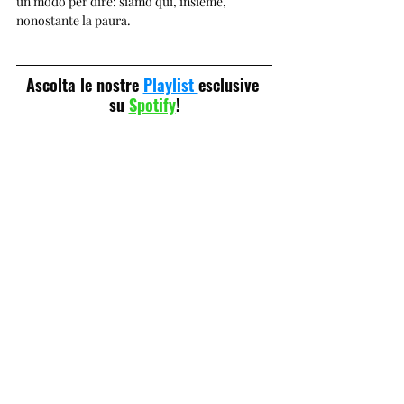
un modo per dire: siamo qui, insieme, 
nonostante la paura.
Ascolta le nostre 
Playlist 
esclusive 
su 
Spotify
!