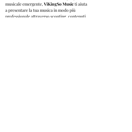
musicale emergente, 
ViKingSo Music
 ti aiuta 
a presentare la tua musica in modo più 
professionale attraverso scouting, contenuti 
editoriali, playlist e promozione trasparente.
Invia brano
Scopri come funziona
Riproduzione riservata © 2026 - ViKingSo 
Music
Tag:
news
gossip
concerto
Taylor Swift
Gossip
Post correlati
Mostra tutti