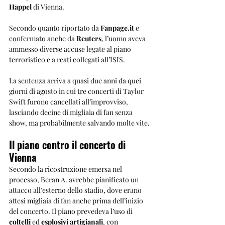
Happel
 di Vienna. 
Secondo quanto riportato da 
Fanpage.it
 e 
confermato anche da 
Reuters
, l’uomo aveva 
ammesso diverse accuse legate al piano 
terroristico e a reati collegati all’ISIS. 
La sentenza arriva a quasi due anni da quei 
giorni di agosto in cui tre concerti di Taylor 
Swift furono cancellati all’improvviso, 
lasciando decine di migliaia di fan senza 
show, ma probabilmente salvando molte vite.
Il piano contro il concerto di 
Vienna
Secondo la ricostruzione emersa nel 
processo, Beran A. avrebbe pianificato un 
attacco all’esterno dello stadio, dove erano 
attesi migliaia di fan anche prima dell’inizio 
del concerto. Il piano prevedeva l’uso di 
coltelli
 ed 
esplosivi artigianali
, con 