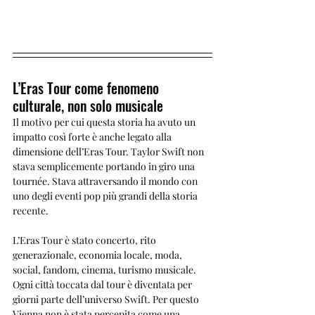
L’Eras Tour come fenomeno 
culturale, non solo musicale
Il motivo per cui questa storia ha avuto un 
impatto così forte è anche legato alla 
dimensione dell’Eras Tour. Taylor Swift non 
stava semplicemente portando in giro una 
tournée. Stava attraversando il mondo con 
uno degli eventi pop più grandi della storia 
recente.
L’Eras Tour è stato concerto, rito 
generazionale, economia locale, moda, 
social, fandom, cinema, turismo musicale. 
Ogni città toccata dal tour è diventata per 
giorni parte dell’universo Swift. Per questo 
Vienna non è stata percepita come una 