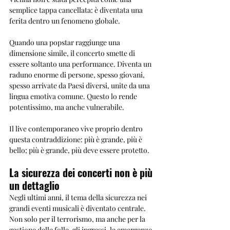
semplice tappa cancellata: è diventata una 
ferita dentro un fenomeno globale.
Quando una popstar raggiunge una 
dimensione simile, il concerto smette di 
essere soltanto una performance. Diventa un 
raduno enorme di persone, spesso giovani, 
spesso arrivate da Paesi diversi, unite da una 
lingua emotiva comune. Questo lo rende 
potentissimo, ma anche vulnerabile.
Il live contemporaneo vive proprio dentro 
questa contraddizione: più è grande, più è 
bello; più è grande, più deve essere protetto.
La sicurezza dei concerti non è più 
un dettaglio
Negli ultimi anni, il tema della sicurezza nei 
grandi eventi musicali è diventato centrale. 
Non solo per il terrorismo, ma anche per la 
gestione delle folle, gli ingressi, le emergenze 