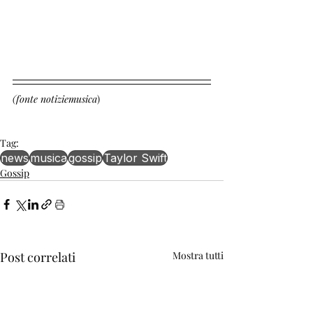
(fonte notiziemusica
)
Tag:
news
musica
gossip
Taylor Swift
Gossip
Post correlati
Mostra tutti