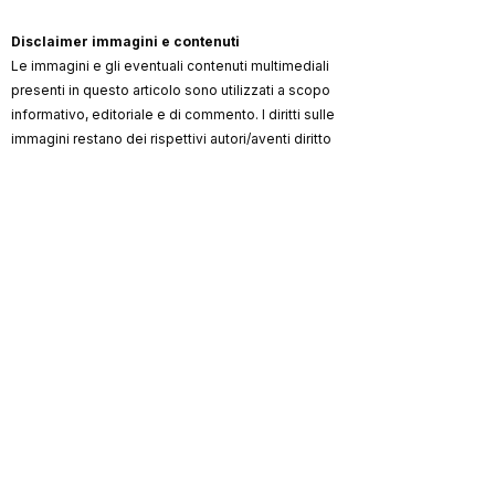
Disclaimer immagini e contenuti
Le immagini e gli eventuali contenuti multimediali
presenti in questo articolo sono utilizzati a scopo
informativo, editoriale e di commento. I diritti sulle
immagini restano dei rispettivi autori/aventi diritto
(artista, fotografo, agenzia, label, ufficio stampa,
testata).
ViKingSo Music
non rivendica la proprietà dei
materiali di terzi e, ove possibile, indica la
fonte/credito. Qualora un contenuto risultasse non
autorizzato o lesivo di diritti, l’avente diritto può
richiederne la rimozione o la correzione dei crediti
scrivendo a
info@vikingsomusic.com
:
provvederemo tempestivamente.
Marchi, loghi e nomi citati appartengono ai
rispettivi proprietari.
ViKingSo
Riproduzione riservata © 2026 –
Music
.