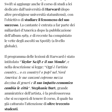
Swift si aggiunge anche il corso di studi a lei 
dedicato dall’università di 
Harward
 (dopo 
altre prestigiose università statunitensi), con 
l’obiettivo di 
studiare il fenomeno del suo 
successo
. La cantante è entrata a far parte dei 
miliardari d’America dopo la pubblicazione 
dell’album 
1989
, e di recente ha conquistato 
le vette degli ascolti su Spotify (a livello 
globale).
Il programma delle lezioni di Harward è stato 
intitolato “
Taylor Swift e il suo Mondo
“, e 
nella descrizione si legge: “
Oggi è l’artista 
country… o ex country? o pop? nel Nord 
America: le sue canzoni coprono mezza 
dozzina di generi e 
il suo impatto economico 
cambia le città
“
. 
Stephanie Burt
, grande 
ammiratrice dell’artista, è la professoressa 
che si occuperà di tenere il corso, il quale ha 
già catturato l’attenzione di 
oltre trecento 
studenti
.