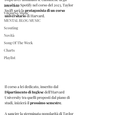
ascolti su Spotify nel corso del 2023, Taylor 
Interviste
Swift sarà la 
protagonista di un corso 
ViKingSo Music
universitario
 di Harvard.
MENTAL BLOG MUSIC
Scouting
Novità
Song Of The Week
Charts
Playlist
Il corso a lei dedicato, inserito dal 
Dipartimento di Inglese
 dell’Harvard 
University tra quelli proposti dal piano di 
studi, inizierà il 
prossimo semestre
.
A sancire la sterminata popolarità di Taylor 