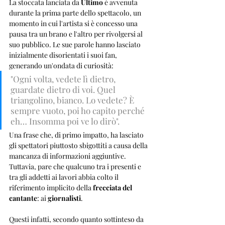
La stoccata lanciata da 
Ultimo
 è avvenuta 
durante la prima parte dello spettacolo, un 
momento in cui l'artista si è concesso una 
pausa tra un brano e l'altro per rivolgersi al 
suo pubblico. Le sue parole hanno lasciato 
inizialmente disorientati i suoi fan, 
generando un'ondata di curiosità:
"Ogni volta, vedete lì dietro, 
guardate dietro di voi. Quel 
triangolino, bianco. Lo vedete? È 
sempre vuoto, poi ho capito perché 
eh… Insomma poi ve lo dirò".
Una frase che, di primo impatto, ha lasciato 
gli spettatori piuttosto sbigottiti a causa della 
mancanza di informazioni aggiuntive. 
Tuttavia, pare che qualcuno tra i presenti e 
tra gli addetti ai lavori abbia colto il 
riferimento implicito della 
frecciata del 
cantante
: ai 
giornalisti
. 
Questi infatti, secondo quanto sottinteso da 