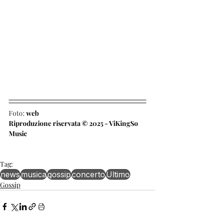
Foto: 
web
Riproduzione riservata © 2025 - ViKingSo 
Music
Tag:
news
musica
gossip
concerto
Ultimo
Gossip