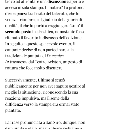
trovò ad affrontare una 
discussione
 aperta e 
accesa in sala stampa. Il motivo? La profonda 
discrepanza
 tra l'esito del televoto, che lo 
vedeva trionfare, e il giudizio della giuria di 
qualità, il che lo portò a raggiungere "solo" il 
secondo posto
 in classifica, nonostante fosse 
ritenuto il favorito indiscusso dell'edizione.
In seguito a questo spiacevole evento, il 
cantante decise di non partecipare alla 
tradizionale puntata di 
Domenica 
In
 trasmessa dal Teatro Ariston, un gesto di 
rottura che fece molto discutere. 
Successivamente, 
Ultimo
 si scusò 
pubblicamente per non aver saputo gestire al 
meglio la situazione, riconoscendo la sua 
reazione impulsiva, ma il seme della 
diffidenza verso la stampa era ormai stato 
piantato.
La frase pronunciata a San Siro, dunque, non 
è un'uscita isolata, ma un chiaro richiamo a 