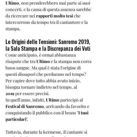
Ultimo
, non prenderebbero mai parte ai suoi 
concerti, e la causa di questa assenza sarebbe 
da ricercare nei 
rapporti molto tesi
 che 
intercorrono da tempo tra il cantautore e la 
stampa.
Le Origini delle Tensioni: Sanremo 2019, 
la Sala Stampa e la Discrepanza dei Voti
Come anticipato, è ormai abbastanza 
risaputo che tra 
Ultimo
 e la stampa non corra 
buon sangue. Ma qual è stata l'origine di 
questi dissapori che perdurano nel tempo? 
Per capire dove tutto abbia avuto inizio, 
bisogna tornare indietro nel tempo, al 
2019
 per essere precisi.
In quell'anno, infatti, 
Ultimo
 partecipò al 
Festival di Sanremo
, arrivando da favorito e 
conquistando il pubblico con il brano "
I tuoi 
particolari
". 
Tuttavia, durante la kermesse, il cantante si 