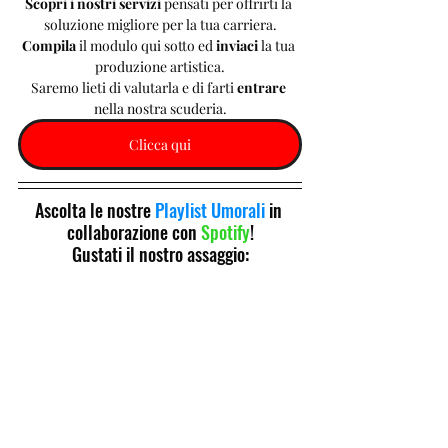
Scopri i nostri servizi 
pensati per offrirti la 
soluzione migliore per la tua carriera.
Compila 
il modulo qui sotto ed 
inviaci 
la tua 
produzione artistica.
Saremo lieti di valutarla e di farti 
entrare 
nella nostra scuderia.
Clicca qui
Ascolta le nostre 
Playlist Umorali
 in 
collaborazione con 
Spotify
!
Gustati il nostro assaggio: