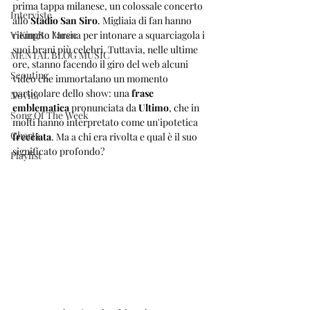
prima tappa milanese, un colossale concerto 
Interviste
allo 
Stadio San Siro
. Migliaia di fan hanno 
ViKingSo Music
riempito l'arena per intonare a squarciagola i 
suoi brani più celebri. Tuttavia, nelle ultime 
MENTAL BLOG MUSIC
ore, stanno facendo il giro del web alcuni 
Scouting
video che immortalano un momento 
particolare dello show: una 
frase 
Novità
emblematica
 pronunciata da 
Ultimo
, che in 
Song Of The Week
molti hanno interpretato come un'ipotetica 
Charts
frecciata
. Ma a chi era rivolta e qual è il suo 
significato profondo?
Playlist