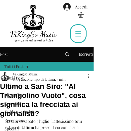
Accedi
Post
Iscriviti
Tutti i Post
ViKingSo Music
Tutti i Post
8 lug 2025
Tempo di lettura: 3 min
Ultimo a San Siro: "Al
Gossip
Triangolino Vuoto", cosa
Biografie
significa la frecciata ai
Curiosità
Guide per Artisti
giornalisti?
Recensioni
Lo scorso sabato 5 luglio, l'attesissimo tour 
estivo di 
Ultimo
 ha preso il via con la sua 
Speciali