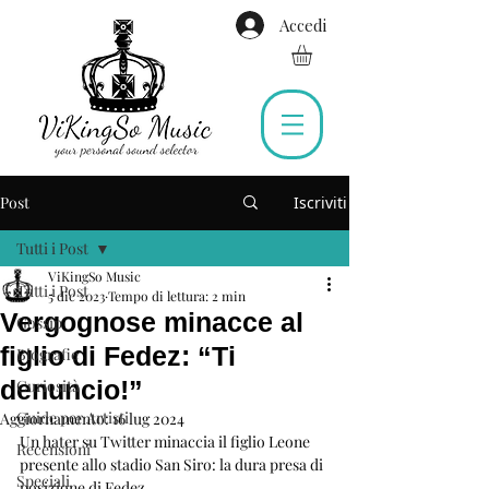
Accedi
Post
Iscriviti
Tutti i Post
ViKingSo Music
Tutti i Post
5 dic 2023
Tempo di lettura: 2 min
Vergognose minacce al
Gossip
figlio di Fedez: “Ti
Biografie
denuncio!”
Curiosità
Guide per Artisti
Aggiornamento:
16 lug 2024
Un hater su Twitter minaccia il figlio Leone 
Recensioni
presente allo stadio San Siro: la dura presa di 
Speciali
posizione di Fedez.