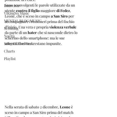
Sono sconvolgenti le parole utilizzate da un 
Interviste
utente 
contro il figlio
 maggiore 
di Fedez
, 
ViKingSo Music
Leone, che è sceso in campo 
a San Siro
 per 
MENTAL BLOG MUSIC
accompagnare i rossoneri prima del fischio 
d’inizio. Una vera e propria 
violenza verbale
Scouting
da parte di un 
hater 
che si nasconde dietro lo 
Novità
schermo dello smartphone: ma le sue 
Song Of The Week
affermazioni non restano impunite.
Charts
Playlist
Nella serata di sabato 2 dicembre, 
Leone
 è 
sceso in campo a San Siro prima del match 