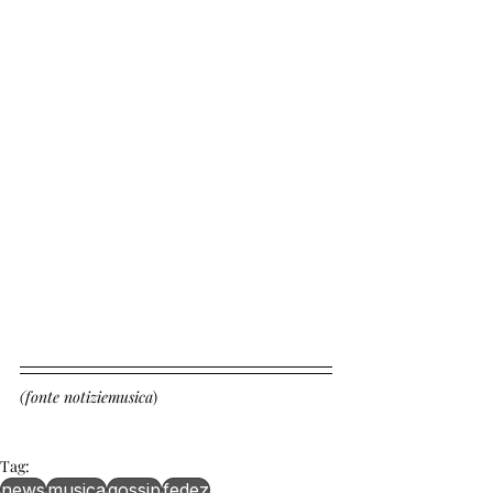
(fonte notiziemusica
)
Tag:
news
musica
gossip
fedez