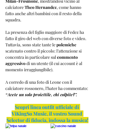
Milan-Frosinone
, mostrandosi vicino al 
calciatore 
Theo Hernandez
, come hanno 
fatto anche altri bambini con il resto della 
squadra.
La presenza del figlio maggiore di Fedez ha 
fatto il giro del web con diverse foto e video. 
Tuttavia, sono state tante le 
polemiche
scatenato contro il piccolo: l’attenzione si 
concentra in particolare sul 
commento 
aggressivo
 di un utente (il cui account è al 
momento irraggiungibile).
A corredo di una foto di Leone con il 
calciatore rossonero, l’hater ha commentato: 
“Avete un solo proiettile, chi colpite?”.
Scopri linea outfit ufficiale di 
ViKingSo Music, il vostro Sound 
Selector di fiducia, indossa la musica!