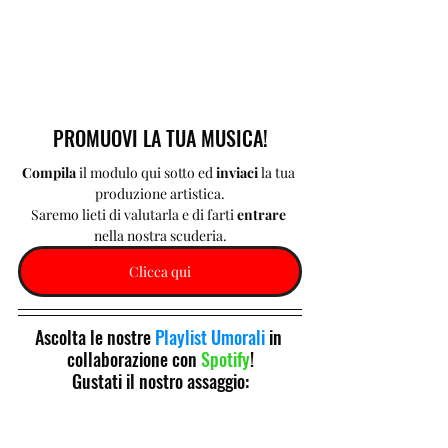
PROMUOVI LA TUA MUSICA!
Compila 
il modulo qui sotto ed 
inviaci 
la tua 
produzione artistica.
Saremo lieti di valutarla e di farti 
entrare 
nella nostra scuderia.
Clicca qui
Ascolta le nostre 
Playlist Umorali
 in 
collaborazione con 
Spotify
!
Gustati il nostro assaggio: