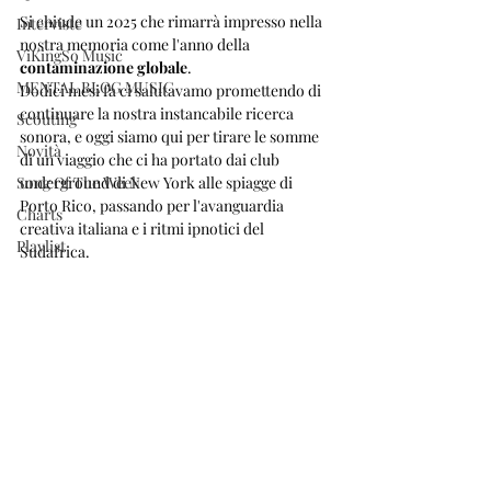
Si chiude un 2025 che rimarrà impresso nella 
Interviste
nostra memoria come l'anno della 
ViKingSo Music
contaminazione globale
. 
MENTAL BLOG MUSIC
Dodici mesi fa ci salutavamo promettendo di 
continuare la nostra instancabile ricerca 
Scouting
sonora, e oggi siamo qui per tirare le somme 
Novità
di un viaggio che ci ha portato dai club 
Song Of The Week
underground di New York alle spiagge di 
Porto Rico, passando per l'avanguardia 
Charts
creativa italiana e i ritmi ipnotici del 
Playlist
Sudafrica.