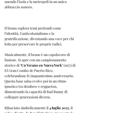
unendo l'isola e la metropoli in un unico 
abbraccio sonoro. 
Il brano esplora temi profondi come 
l'identità, l'anticolonialismo e la 
gentrificazione, diventando una voce per chi 
lotta per preservare le proprie radici.
Musicalmente, il brano è un capolavoro di 
fusione. Si apre con un campionamento 
storico di "
Un Verano en Nueva York
" (1975) di 
El Gran Combo de Puerto Rico, 
celebrandone il cinquantesimo anniversario. 
Questa base salsa evolve poi in un ritmo 
ipnotico tra dembow e reggaeton, 
dimostrando la capacità di Bad Bunny di 
collegare generazioni diverse.
Rilasciato simbolicamente il 
4 luglio 2025
, il 