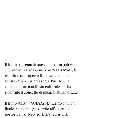
Il titolo supremo di quest'anno non poteva 
che andare a 
Bad Bunny
 con "
NUEVAYoL
", la 
traccia che ha aperto il suo sesto album 
solista 
Debí Tirar Más Fotos
. Più che una 
canzone, è un manifesto culturale che ha 
ridefinito il concetto di musica latina nel 2025.
Il titolo stesso, "
NUEVAYoL
", scritto con la "L" 
finale, è un omaggio diretto all’accento dei 
portoricani di New York (i 
Nuyoricans
), 