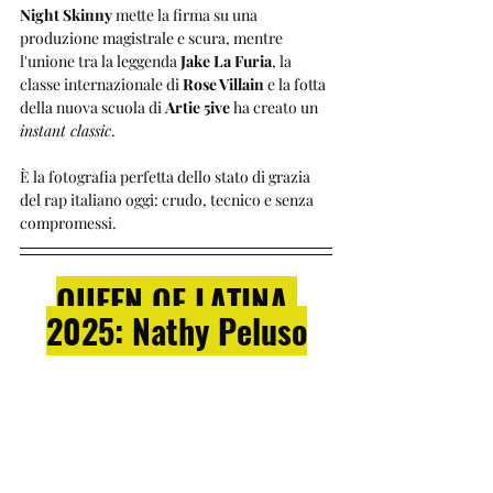
Night Skinny
 mette la firma su una 
produzione magistrale e scura, mentre 
l'unione tra la leggenda 
Jake La Furia
, la 
classe internazionale di 
Rose Villain
 e la fotta 
della nuova scuola di 
Artie 5ive
 ha creato un 
instant classic
. 
È la fotografia perfetta dello stato di grazia 
del rap italiano oggi: crudo, tecnico e senza 
compromessi.
QUEEN OF LATINA 
2025: Nathy Peluso