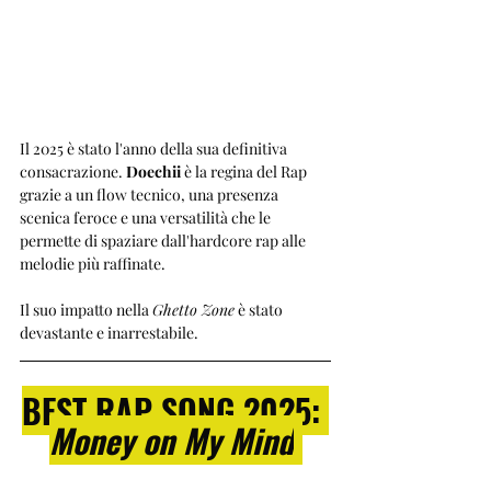
Il 2025 è stato l'anno della sua definitiva 
consacrazione. 
Doechii
 è la regina del Rap 
grazie a un flow tecnico, una presenza 
scenica feroce e una versatilità che le 
permette di spaziare dall'hardcore rap alle 
melodie più raffinate. 
Il suo impatto nella 
Ghetto Zone
 è stato 
devastante e inarrestabile.
BEST RAP SONG 2025: 
Money on My Mind