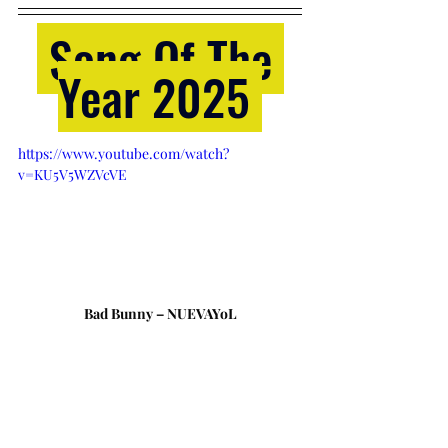
 Song Of The 
Year 2025 
https://www.youtube.com/watch?
v=KU5V5WZVcVE
Bad Bunny – NUEVAYoL