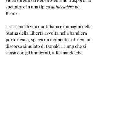
video diretto da Renell Medrano trasporta lo 
spettatore in una tipica 
quinceañera
 nel 
Bronx. 
Tra scene di vita quotidiana e immagini della 
Statua della Libertà avvolta nella bandiera 
portoricana, spicca un momento satirico: un 
discorso simulato di Donald Trump che si 
scusa con gli immigrati, affermando che 
"questo Paese non è nulla senza di loro".
"Ojalá que los mío' nunca se muden"
(Spero che i miei non debbano mai 
traslocare) – un verso che è diventato il grido 
di battaglia contro lo sfollamento culturale a 
Porto Rico.
BEST OFF 2025
Non lasciate che queste emozioni sfumino 