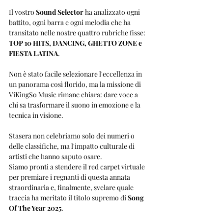
Il vostro 
Sound Selector
 ha analizzato ogni 
battito, ogni barra e ogni melodia che ha 
transitato nelle nostre quattro rubriche fisse: 
TOP 10 HITS, DANCING, GHETTO ZONE e 
FIESTA LATINA
. 
Non è stato facile selezionare l'eccellenza in 
un panorama così florido, ma la missione di 
ViKingSo Music rimane chiara: dare voce a 
chi sa trasformare il suono in emozione e la 
tecnica in visione.
Stasera non celebriamo solo dei numeri o 
delle classifiche, ma l'impatto culturale di 
artisti che hanno saputo osare. 
Siamo pronti a stendere il red carpet virtuale 
per premiare i regnanti di questa annata 
straordinaria e, finalmente, svelare quale 
traccia ha meritato il titolo supremo di 
Song 
Of The Year 2025
.