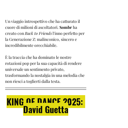
Un viaggio introspettivo che ha catturato il 
cuore di milioni di ascoltatori. 
Sombr
 ha 
creato con 
Back to Friends
 l'inno perfetto per 
la Generazione Z: malinconico, sincero e 
incredibilmente orecchiabile. 
È la traccia che ha dominato le nostre 
rotazioni pop per la sua capacità di rendere 
universale un sentimento privato, 
trasformando la nostalgia in una melodia che 
non riesci a toglierti dalla testa.
KING OF DANCE 2025: 
David Guetta