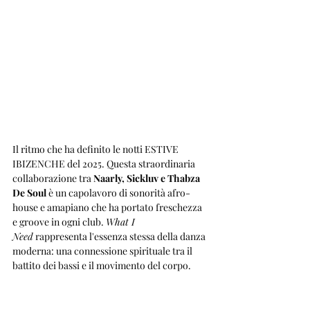
Il ritmo che ha definito le notti ESTIVE 
IBIZENCHE del 2025. Questa straordinaria 
collaborazione tra 
Naarly, Sickluv e Thabza 
De Soul
 è un capolavoro di sonorità afro-
house e amapiano che ha portato freschezza 
e groove in ogni club. 
What I 
Need
 rappresenta l'essenza stessa della danza 
moderna: una connessione spirituale tra il 
battito dei bassi e il movimento del corpo.