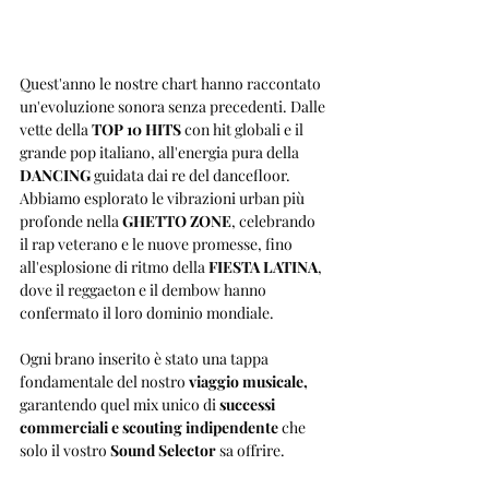
Quest'anno le nostre chart hanno raccontato 
un'evoluzione sonora senza precedenti. Dalle 
vette della 
TOP 10 HITS
 con hit globali e il 
grande pop italiano, all'energia pura della 
DANCING
 guidata dai re del dancefloor. 
Abbiamo esplorato le vibrazioni urban più 
profonde nella 
GHETTO ZONE
, celebrando 
il rap veterano e le nuove promesse, fino 
all'esplosione di ritmo della 
FIESTA LATINA
, 
dove il reggaeton e il dembow hanno 
confermato il loro dominio mondiale.
Ogni brano inserito è stato una tappa 
fondamentale del nostro 
viaggio musicale, 
garantendo quel mix unico di 
successi 
commerciali e scouting indipendente
 che 
solo il vostro 
Sound Selector
 sa offrire.