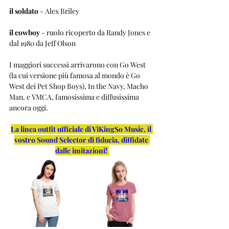
il soldato
 - Alex Briley
il cowboy
 - ruolo ricoperto da Randy Jones e 
dal 1980 da Jeff Olson
I maggiori successi arrivarono con Go West 
(la cui versione più famosa al mondo è Go 
West dei Pet Shop Boys), In the Navy, Macho 
Man, e YMCA, famosissima e diffusissima 
ancora oggi.
La linea outfit ufficiale di ViKingSo Music, il 
vostro Sound Selector di fiducia, diffidate 
dalle imitazioni!