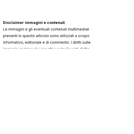
Disclaimer immagini e contenuti
Le immagini e gli eventuali contenuti multimediali
presenti in questo articolo sono utilizzati a scopo
informativo, editoriale e di commento. I diritti sulle
immagini restano dei rispettivi autori/aventi diritto
(artista, fotografo, agenzia, label, ufficio stampa,
testata).
ViKingSo Music
non rivendica la proprietà dei
materiali di terzi e, ove possibile, indica la
fonte/credito. Qualora un contenuto risultasse non
autorizzato o lesivo di diritti, l’avente diritto può
richiederne la rimozione o la correzione dei crediti
scrivendo a
info@vikingsomusic.com
:
provvederemo tempestivamente.
Marchi, loghi e nomi citati appartengono ai
rispettivi proprietari.