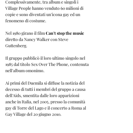
Complessivamente, tra album e singoli i 
Village People hanno venduto 60 milioni di 
copie e sono diventati un'icona gay ed un 
fenomeno di costume.
Nel 1980 girano il film 
Can't stop the music
diretto da Nancy Walker con Steve 
Guttenberg.
Il gruppo pubblicò il loro ultimo singolo nel 
1985 dal titolo Sex Over The Phone, contenuta 
nell'album omonimo.
Ai primi del Duemila si diffuse la notizia del 
decesso di tutti i membri del gruppo a causa 
dell'Aids, smentita dalle loro apparizioni 
anche in Italia, nel 2005, presso la comunità 
gay di Torre del Lago e il concerto a Roma al 
Gay Village del 20 giugno 2010.