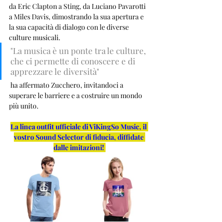
da Eric Clapton a Sting, da Luciano Pavarotti 
a Miles Davis, dimostrando la sua apertura e 
la sua capacità di dialogo con le diverse 
culture musicali. 
"La musica è un ponte tra le culture, 
che ci permette di conoscere e di 
apprezzare le diversità"
 ha affermato Zucchero, invitandoci a 
superare le barriere e a costruire un mondo 
più unito.
La linea outfit ufficiale di ViKingSo Music, il 
vostro Sound Selector di fiducia, diffidate 
dalle imitazioni!