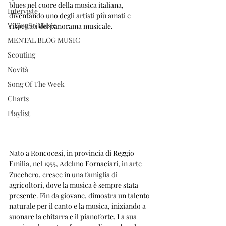
blues nel cuore della musica italiana, 
Interviste
diventando uno degli artisti più amati e 
ViKingSo Music
rispettati del panorama musicale.
MENTAL BLOG MUSIC
Scouting
Novità
Song Of The Week
Charts
Playlist
Nato a Roncocesi, in provincia di Reggio 
Emilia, nel 1955, Adelmo Fornaciari, in arte 
Zucchero, cresce in una famiglia di 
agricoltori, dove la musica è sempre stata 
presente. Fin da giovane, dimostra un talento 
naturale per il canto e la musica, iniziando a 
suonare la chitarra e il pianoforte. La sua 