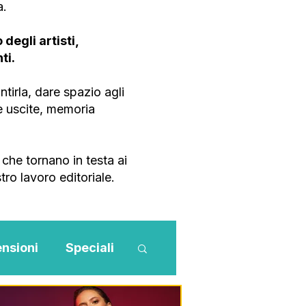
a.
degli artisti,
ti.
tirla, dare spazio agli
ve uscite, memoria
che tornano in testa ai
tro lavoro editoriale.
nsioni
Speciali
Novità