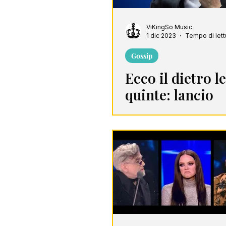
ViKingSo Music
1 dic 2023
Tempo di lett
Gossip
Ecco il dietro le
quinte: lancio
d'oggetti contro
Michielin