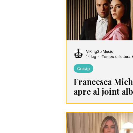
Song Of The Week
C
ViKingSo Music
14 lug
Tempo di lettura: 
Gossip
Francesca Mich
apre al joint a
con Fedez: “Già
pezzi ci sono”