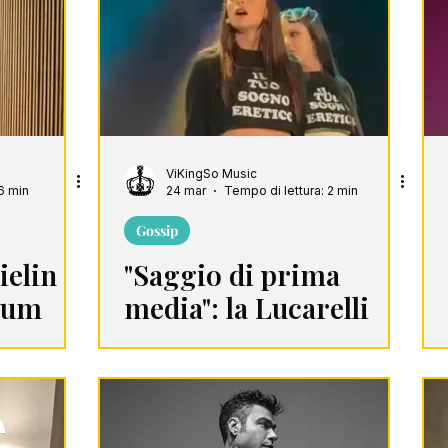
harts
Playlist
ViKingSo Music
6 min
24 mar
Tempo di lettura: 2 min
Gossip
ielin
"Saggio di prima
lbum
media": la Lucarelli
 tre
gela Francesca
Michielin dopo
l'esibizione