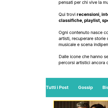
pensati per chi vive la 
Qui trovi
recensioni, int
classifiche, playlist, s
Ogni contenuto nasce con
artisti, recuperare stori
musicale e scena indipe
Dalle icone che hanno se
percorsi artistici ancora
Tutti i Post
Gossip
Bi
Interviste
ViKingSo 