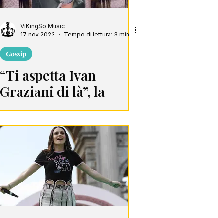
ViKingSo Music
17 nov 2023
Tempo di lettura: 3 min
Gossip
“Ti aspetta Ivan
Graziani di là”, la
battuta di Morgan a
Francesca Michielin