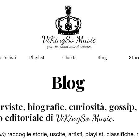
a Artisti
Playlist
Charts
Blog
Stor
Blog
viste, biografie, curiosità, gossip, 
to editoriale di
.
ViKingSo Music
ic
raccoglie
storie, uscite, artisti, playlist, classifiche