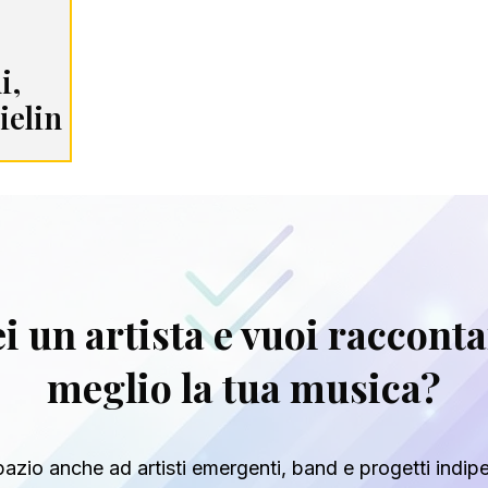
i,
ielin
certi
i un artista e vuoi raccont
meglio la tua musica?
azio anche ad artisti emergenti, band e progetti indip