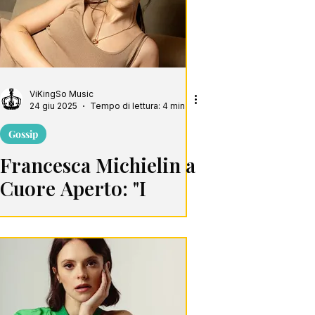
ViKingSo Music
24 giu 2025
Tempo di lettura: 4 min
Gossip
Francesca Michielin a
Cuore Aperto: "I
Difetti e le Cicatrici
Sono Parte di Me"