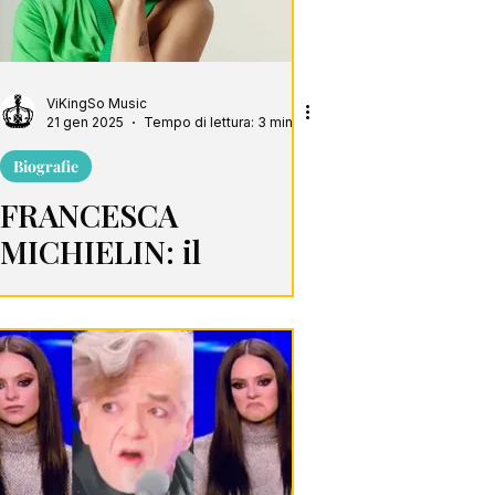
ViKingSo Music
21 gen 2025
Tempo di lettura: 3 min
Biografie
FRANCESCA
MICHIELIN: il
paradiso è la sua voce