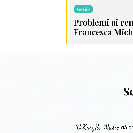
Gossip
Problemi ai ren
Francesca Mich
annulla due con
Se
ViKingSo Music
dà sp