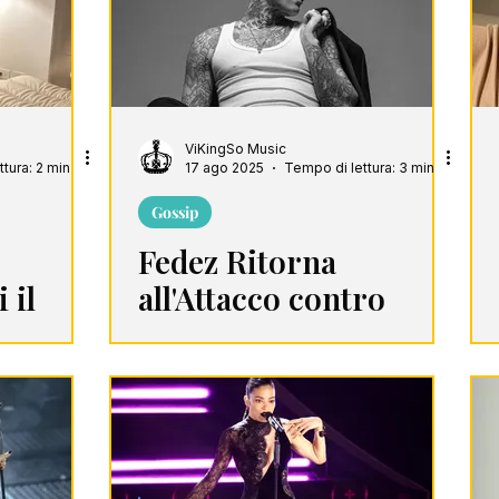
ViKingSo Music
tura: 2 min
17 ago 2025
Tempo di lettura: 3 min
Gossip
Fedez Ritorna
 il
all'Attacco contro
iara
Achille Lauro, Tony
Effe e perfino Chiara
Ferragni