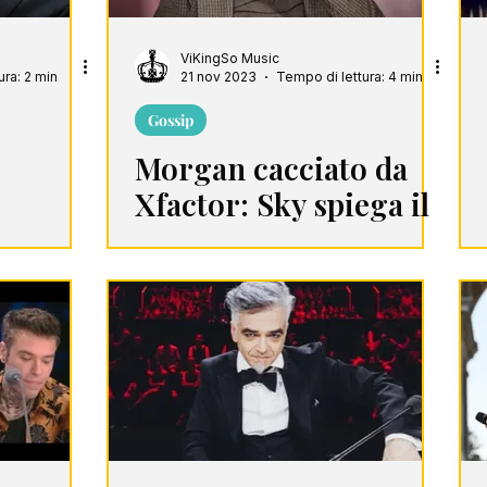
ViKingSo Music
ura: 2 min
21 nov 2023
Tempo di lettura: 4 min
Gossip
Morgan cacciato da
Xfactor: Sky spiega il
 la
motivo