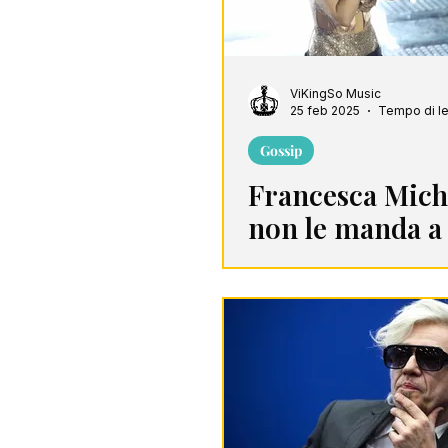
ViKingSo Music
25 feb 2025
Tempo di let
Gossip
Francesca Mich
non le manda a 
chi l'ha criticat
Sanremo