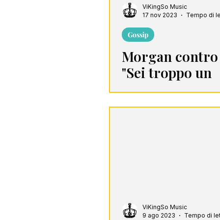
ViKingSo Music
17 nov 2023
Tempo di le
Gossip
Morgan contro 
"Sei troppo un
depresso"
ViKingSo Music
9 ago 2023
Tempo di let