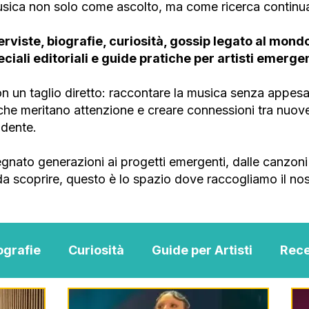
musica non solo come ascolto, ma come ricerca continu
erviste, biografie, curiosità, gossip legato al mondo 
peciali editoriali e guide pratiche per artisti emergen
 un taglio diretto: raccontare la musica senza appesan
e che meritano attenzione e creare connessioni tra nuo
ndente.
gnato generazioni ai progetti emergenti, dalle canzoni 
 da scoprire, questo è lo spazio dove raccogliamo il nos
ografie
Curiosità
Guide per Artisti
Rece
Music
MENTAL BLOG MUSIC
Scouting