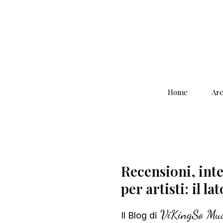
Home
Are
Recensioni, inter
per artisti: il la
ViKingSo Mus
Il Blog di