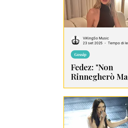
ViKingSo Music
23 set 2025
Tempo di let
Gossip
Fedez: "Non
Rinnegherò Mai
Legame con Ch
Ferragni"