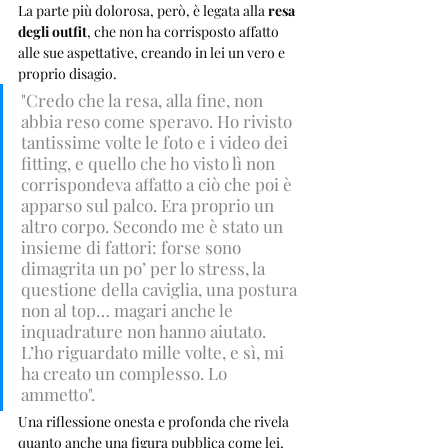
La parte più dolorosa, però, è legata alla 
resa 
degli outfit
, che non ha corrisposto affatto 
alle sue aspettative, creando in lei un vero e 
proprio disagio. 
"Credo che la resa, alla fine, non 
abbia reso come speravo. Ho rivisto 
tantissime volte le foto e i video dei 
fitting, e quello che ho visto lì non 
corrispondeva affatto a ciò che poi è 
apparso sul palco. Era proprio un 
altro corpo. Secondo me è stato un 
insieme di fattori: forse sono 
dimagrita un po’ per lo stress, la 
questione della caviglia, una postura 
non al top… magari anche le 
inquadrature non hanno aiutato. 
L’ho riguardato mille volte, e sì, mi 
ha creato un complesso. Lo 
ammetto".
Una riflessione onesta e profonda che rivela 
quanto anche una figura pubblica come lei, 