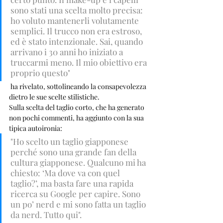
sono stati una scelta molto precisa: 
ho voluto mantenerli volutamente 
semplici. Il trucco non era estroso, 
ed è stato intenzionale. Sai, quando 
arrivano i 30 anni ho iniziato a 
truccarmi meno. Il mio obiettivo era 
proprio questo"
 ha rivelato, sottolineando la consapevolezza 
dietro le sue scelte stilistiche.
Sulla scelta del taglio corto, che ha generato 
non pochi commenti, ha aggiunto con la sua 
tipica autoironia: 
"Ho scelto un taglio giapponese 
perché sono una grande fan della 
cultura giapponese. Qualcuno mi ha 
chiesto: ‘Ma dove va con quel 
taglio?’, ma basta fare una rapida 
ricerca su Google per capire. Sono 
un po’ nerd e mi sono fatta un taglio 
da nerd. Tutto qui".