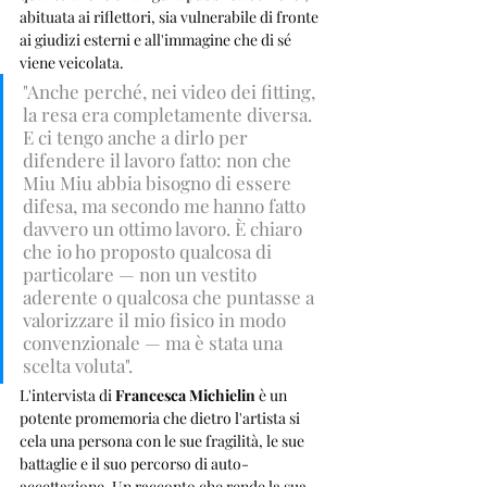
abituata ai riflettori, sia vulnerabile di fronte 
ai giudizi esterni e all'immagine che di sé 
viene veicolata. 
"Anche perché, nei video dei fitting, 
la resa era completamente diversa. 
E ci tengo anche a dirlo per 
difendere il lavoro fatto: non che 
Miu Miu abbia bisogno di essere 
difesa, ma secondo me hanno fatto 
davvero un ottimo lavoro. È chiaro 
che io ho proposto qualcosa di 
particolare — non un vestito 
aderente o qualcosa che puntasse a 
valorizzare il mio fisico in modo 
convenzionale — ma è stata una 
scelta voluta".
L'intervista di 
Francesca Michielin
 è un 
potente promemoria che dietro l'artista si 
cela una persona con le sue fragilità, le sue 
battaglie e il suo percorso di auto-
accettazione. Un racconto che rende la sua 