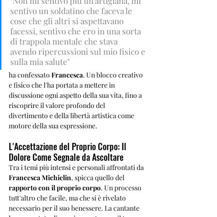
"Non mi sentivo più un’artigiana, mi 
sentivo un soldatino che faceva le 
cose che gli altri si aspettavano 
facessi, sentivo che ero in una sorta 
di trappola mentale che stava 
avendo ripercussioni sul mio fisico e 
sulla mia salute"
ha confessato 
Francesca
. Un blocco creativo 
e fisico che l'ha portata a mettere in 
discussione ogni aspetto della sua vita, fino a 
riscoprire il valore profondo del 
divertimento e della libertà artistica come 
motore della sua espressione.
L'Accettazione del Proprio Corpo: Il 
Dolore Come Segnale da Ascoltare
Tra i temi più intensi e personali affrontati da 
Francesca Michielin
, spicca quello del 
rapporto con il proprio corpo
. Un processo 
tutt'altro che facile, ma che si è rivelato 
necessario per il suo benessere. La cantante 