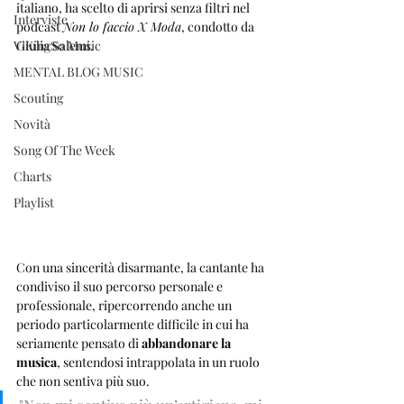
italiano, ha scelto di aprirsi senza filtri nel 
Interviste
podcast 
Non lo faccio X Moda
, condotto da 
ViKingSo Music
Giulia Salemi.
MENTAL BLOG MUSIC
Scouting
Novità
Song Of The Week
Charts
Playlist
Con una sincerità disarmante, la cantante ha 
condiviso il suo percorso personale e 
professionale, ripercorrendo anche un 
periodo particolarmente difficile in cui ha 
seriamente pensato di 
abbandonare la 
musica
, sentendosi intrappolata in un ruolo 
che non sentiva più suo.