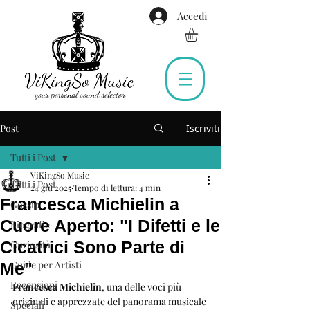
Accedi
Post
Iscriviti
Tutti i Post
ViKingSo Music
Tutti i Post
24 giu 2025
Tempo di lettura: 4 min
Francesca Michielin a
Gossip
Cuore Aperto: "I Difetti e le
Biografie
Cicatrici Sono Parte di
Curiosità
Guide per Artisti
Me"
Recensioni
Francesca Michielin
, una delle voci più 
originali e apprezzate del panorama musicale 
Speciali