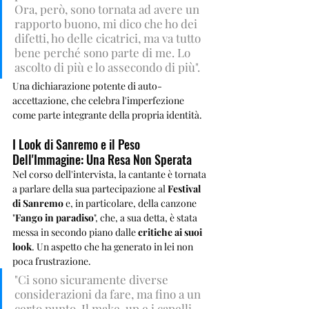
Ora, però, sono tornata ad avere un 
rapporto buono, mi dico che ho dei 
difetti, ho delle cicatrici, ma va tutto 
bene perché sono parte di me. Lo 
ascolto di più e lo assecondo di più". 
Una dichiarazione potente di auto-
accettazione, che celebra l'imperfezione 
come parte integrante della propria identità.
I Look di Sanremo e il Peso 
Dell'Immagine: Una Resa Non Sperata
Nel corso dell'intervista, la cantante è tornata 
a parlare della sua partecipazione al 
Festival 
di Sanremo
 e, in particolare, della canzone 
"
Fango in paradiso
", che, a sua detta, è stata 
messa in secondo piano dalle 
critiche ai suoi 
look
. Un aspetto che ha generato in lei non 
poca frustrazione. 
"Ci sono sicuramente diverse 
considerazioni da fare, ma fino a un 
certo punto. Il make-up e i capelli 