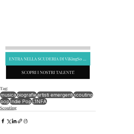
ENTRA NELLA SCUDERIA DI ViKingSo Music
SCOPRI I NOSTRI TALENTI!
Tag:
musica
biografie
artisti emergenti
scouting
pop
Indie Pop
L1NFA
Scouting