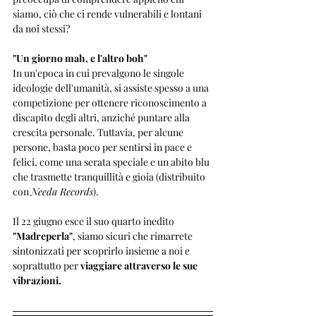
siamo, ciò che ci rende vulnerabili e lontani 
da noi stessi?
"Un giorno mah, e l'altro boh"
In un'epoca in cui prevalgono le singole 
ideologie dell'umanità, si assiste spesso a una 
competizione per ottenere riconoscimento a 
discapito degli altri, anziché puntare alla 
crescita personale. Tuttavia, per alcune 
persone, basta poco per sentirsi in pace e 
felici, come una serata speciale e un abito blu 
che trasmette tranquillità e gioia (distribuito 
con 
Needa Records
).
Il 22 giugno esce il suo quarto inedito 
"Madreperla"
, siamo sicuri che rimarrete 
sintonizzati per scoprirlo insieme a noi e 
soprattutto per 
viaggiare attraverso le sue 
vibrazioni.  