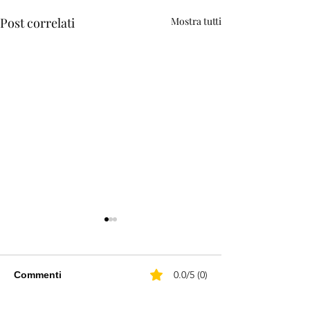
Post correlati
Mostra tutti
0.0/5 (0)
Commenti
Paola Effe
SCAPIGLIATI