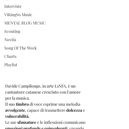
Interviste
ViKingSo Music
MENTAL BLOG MUSIC
Scouting
Novità
Song Of The Week
Charts
Playlist
Davide Campilongo, in arte L1NFA, è un 
cantautore catanese cresciuto con l'amore 
per la musica.
Il suo 
timbro 
di voce 
esprime una melodia 
avvolgente
, capace di trasmettere 
dolcezza 
e 
vulnerabilità
. 
Le sue 
sfumature 
e le inflessioni comunicano 
emozioni profonde e coinvolgenti
, creando 