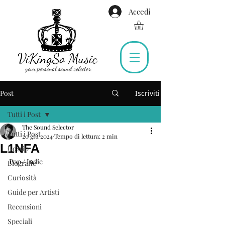
Accedi
Post
Iscriviti
Tutti i Post
The Sound Selector
Tutti i Post
20 giu 2024
Tempo di lettura: 2 min
L1NFA
Gossip
Pop / Indie
Biografie
Curiosità
Guide per Artisti
Recensioni
Speciali