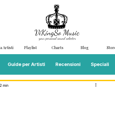
a Artisti
Playlist
Charts
Blog
Stor
Guide per Artisti
Recensioni
Speciali
LOG MUSIC
Scouting
Novità
 2 min