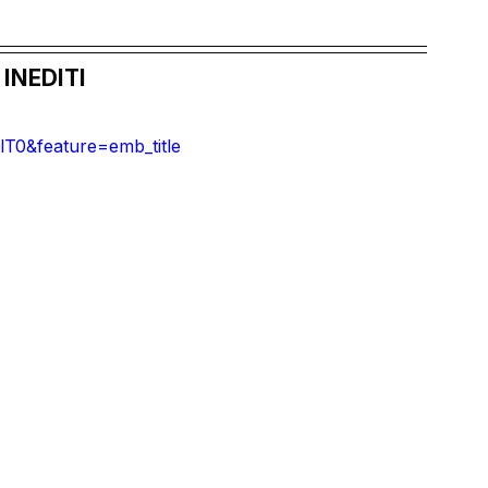
 INEDITI
T0&feature=emb_title