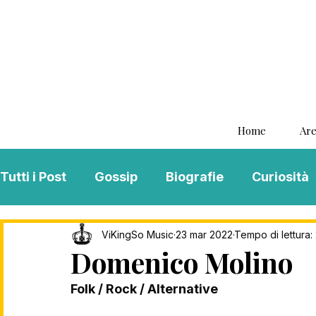
Home
Are
Tutti i Post
Gossip
Biografie
Curiosità
Interviste
ViKingSo Music
MENTAL B
ViKingSo Music
23 mar 2022
Tempo di lettura:
Domenico Molino
Folk / Rock / Alternative
Song Of The Week
Charts
Playlist