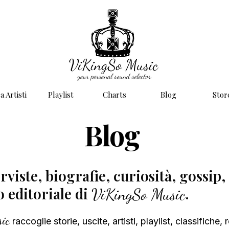
a Artisti
Playlist
Charts
Blog
Stor
Blog
viste, biografie, curiosità, gossip, 
to editoriale di
.
ViKingSo Music
ic
raccoglie
storie, uscite, artisti, playlist, classifiche