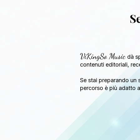
Se
ViKingSo Music
dà sp
contenuti editoriali, re
Se stai preparando un s
percorso è più adatto al