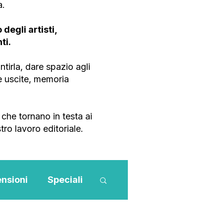
a.
degli artisti,
ti.
tirla, dare spazio agli
ve uscite, memoria
che tornano in testa ai
tro lavoro editoriale.
nsioni
Speciali
Novità