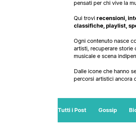
pensati per chi vive la 
Qui trovi
recensioni, int
classifiche, playlist, s
Ogni contenuto nasce con
artisti, recuperare stori
musicale e scena indipe
Dalle icone che hanno se
percorsi artistici ancora
Tutti i Post
Gossip
Bi
Interviste
ViKingSo 