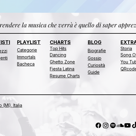
endere la musica che verrà è quello di saper apprez
ISTI
PLAYLIST
CHARTS
BLOG
EXTR
Top Hits
Storia
Categorie
Biografie
rezzi
Dancing
Song O
Immortals
genti
Gossip
Ghetto Zone
You Tub
Bacheca
Curiosità
Fiesta Latina
QRcod
Guide
Resume Charts
(MI), Italia