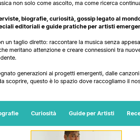
musica non solo come ascolto, ma come ricerca continu
erviste, biografie, curiosità, gossip legato al mondo 
peciali editoriali e guide pratiche per artisti emergen
 un taglio diretto: raccontare la musica senza appesan
e che meritano attenzione e creare connessioni tra nuo
ndente.
gnato generazioni ai progetti emergenti, dalle canzoni 
 da scoprire, questo è lo spazio dove raccogliamo il nos
ografie
Curiosità
Guide per Artisti
Rece
Music
MENTAL BLOG MUSIC
Scouting