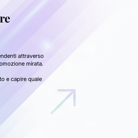
are
endenti attraverso
 promozione mirata.
to e capire quale