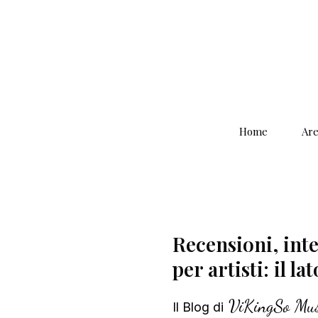
Home
Are
Recensioni, inter
per artisti: il la
ViKingSo Mus
Il Blog di