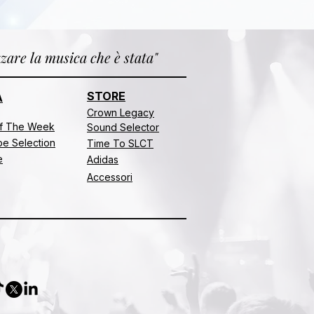
zare la musica che è stata"
STORE
A
Crown Legacy
f The Week
Sound Selector
e Selection
Time To SLCT
e
Adidas
Accessori