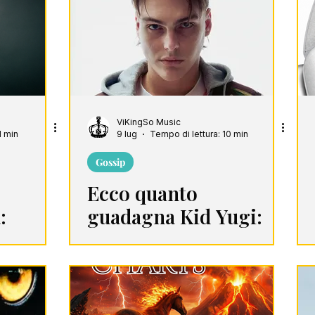
harts
Playlist
ViKingSo Music
1 min
9 lug
Tempo di lettura: 10 min
Gossip
Ecco quanto
:
guadagna Kid Yugi:
patrimonio,
gelo,
streaming, tour,
iness
certificazioni e
e
business dell’anti-