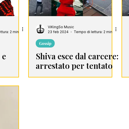
ViKingSo Music
ttura: 2 min
23 feb 2024
Tempo di lettura: 2 min
Gossip
 e
Shiva esce dal carcere:
arrestato per tentato
omicidio e porto
abusivo di arma da
fuoco