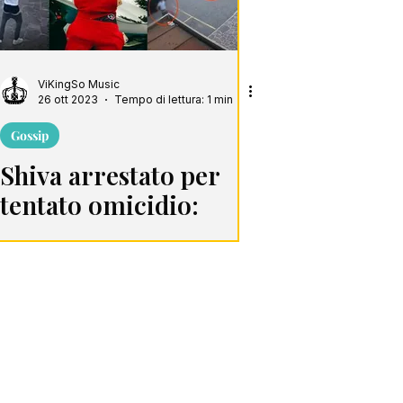
ViKingSo Music
26 ott 2023
Tempo di lettura: 1 min
Gossip
Shiva arrestato per
tentato omicidio:
spara a due ragazzi a
Milano