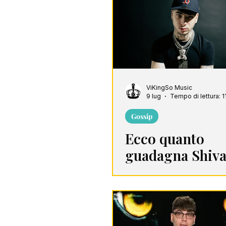
Song Of The Week
C
ViKingSo Music
9 lug
Tempo di lettura: 1
Gossip
Ecco quanto
guadagna Shiva
patrimonio,
streaming, Van
palasport e bus
del rap milanes