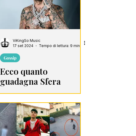
ViKingSo Music
17 set 2024
Tempo di lettura: 9 min
Gossip
Ecco quanto
guadagna Sfera
Ebbasta: patrimonio,
streaming, concerti e
brand