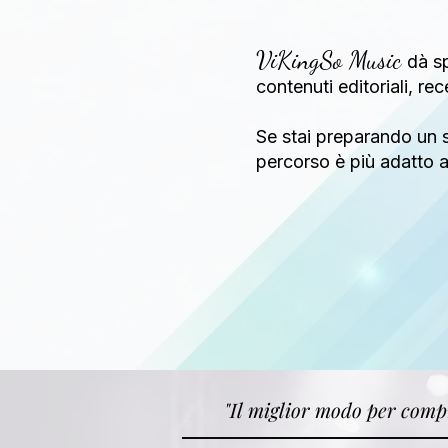
ViKingSo Music
dà sp
contenuti editoriali, re
Se stai preparando un s
percorso è più adatto al
"Il miglior modo per compr