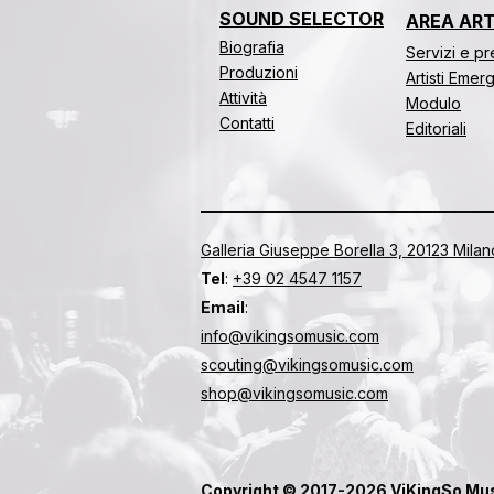
SOUND SELECTOR
AREA ART
Biografia
​​Servizi e p
Produzioni
Artisti Emer
Attività
Modulo
Contatti
Editoriali
Galleria Giuseppe Borella 3, 20123 Milano 
Tel
:
+39 02 4547 1157
Email
:
info@vikingsomusic.com
scouting@vikingsomusic.com
shop@vikingsomusic.com
Copyright © 2017-2026 ViKingSo Music. 