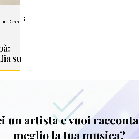
tura: 2 min
pà:
fia su
i un artista e vuoi raccont
meglio la tua musica?