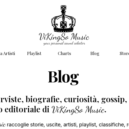
a Artisti
Playlist
Charts
Blog
Stor
Blog
viste, biografie, curiosità, gossip, 
to editoriale di
.
ViKingSo Music
ic
raccoglie
storie, uscite, artisti, playlist, classifiche