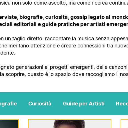
musica non solo come ascolto, ma come ricerca continu
erviste, biografie, curiosità, gossip legato al mondo 
peciali editoriali e guide pratiche per artisti emergen
 un taglio diretto: raccontare la musica senza appesan
e che meritano attenzione e creare connessioni tra nuo
ndente.
gnato generazioni ai progetti emergenti, dalle canzoni 
 da scoprire, questo è lo spazio dove raccogliamo il nos
ografie
Curiosità
Guide per Artisti
Rece
Music
MENTAL BLOG MUSIC
Scouting