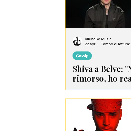
ViKingSo Music
22 apr
Tempo di lettura:
Gossip
Shiva a Belve: 
rimorso, ho re
per difendermi