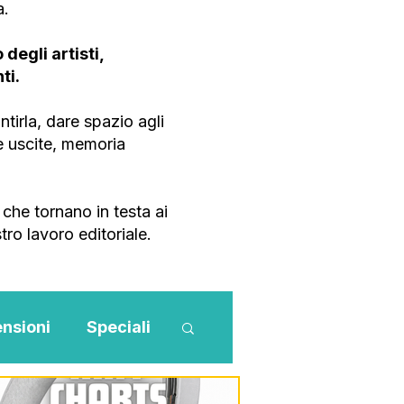
a.
degli artisti,
ti.
tirla, dare spazio agli
ve uscite, memoria
che tornano in testa ai
tro lavoro editoriale.
nsioni
Speciali
Novità