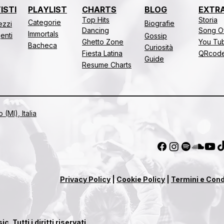
ISTI
PLAYLIST
CHARTS
BLOG
EXTR
Top Hits
Storia
Categorie
Biografie
rezzi
Dancing
Song O
Immortals
genti
Gossip
Ghetto Zone
You Tub
Bacheca
Curiosità
Fiesta Latina
QRcod
Guide
Resume Charts
(MI), Italia
Privacy Policy
|
Cookie Policy
|
Termini e Cond
Tutti i diritti riservati.