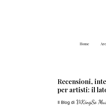
Home
Are
Recensioni, inter
per artisti: il la
ViKingSo Mus
Il Blog di