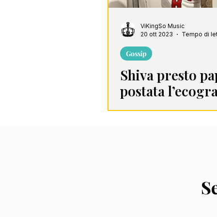
ViKingSo Music
20 ott 2023
Tempo di let
Gossip
Shiva presto pa
postata l’ecogra
Instagram
Se