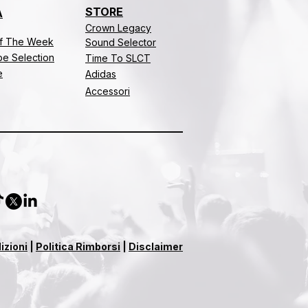
STORE
A
Crown Legacy
f The Week
Sound Selector
e Selection
Time To SLCT
e
Adidas
Accessori
izioni
|
Politica Rimborsi
|
Disclaimer