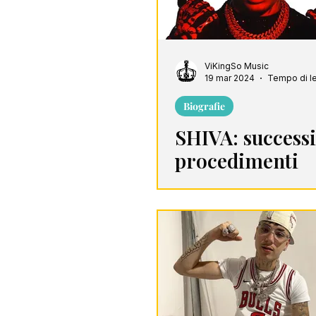
ViKingSo Music
19 mar 2024
Tempo di le
Biografie
SHIVA: successi
procedimenti
giudiziari