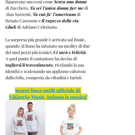
figuravano successi come 
Senza una donna
di Zucchero, 
Tu sei l’unica donna per me
 di 
Alan Sorrenti, 
Tu vuò fa’ l’americano
 di 
Renato Carosone e 
Il ragazzo della via 
Gluck
 di Adriano Celentano.
La sorpresa più grande è arrivata sul finale, 
quando Al Bano ha intonato un medley di due 
dei suoi pezzi più iconici, 
Ci sarà
 e 
Felicità
. 
A quel punto il cantautore ha deciso di 
togliersi il travestimento
, rivelando la sua 
identità e scatenando un applauso caloroso 
dalla folla, composta da cittadini e turisti.
Scopri linea outfit ufficiale di 
ViKingSo Music, indossa la musica!