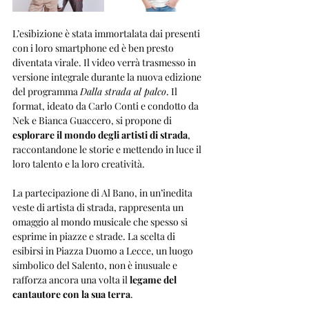
L’esibizione è stata immortalata dai presenti 
con i loro smartphone ed è ben presto 
diventata virale. Il video verrà trasmesso in 
versione integrale durante la nuova edizione 
del programma 
Dalla strada al palco
. Il 
format, ideato da Carlo Conti e condotto da 
Nek e Bianca Guaccero, si propone di 
esplorare il mondo degli artisti di strada
, 
raccontandone le storie e mettendo in luce il 
loro talento e la loro creatività. 
La partecipazione di Al Bano, in un’inedita 
veste di artista di strada, rappresenta un 
omaggio al mondo musicale che spesso si 
esprime in piazze e strade. La scelta di 
esibirsi in Piazza Duomo a Lecce, un luogo 
simbolico del Salento, non è inusuale e 
rafforza ancora una volta il 
legame del 
cantautore con la sua terra
.