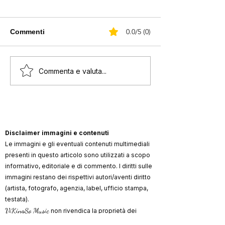
0.0/5 (0)
Commenti
Chris Martin canta per
Parigi dedica u
Commenta e valuta...
strada a Dublino
a David Bowie
Disclaimer immagini e contenuti
Le immagini e gli eventuali contenuti multimediali
presenti in questo articolo sono utilizzati a scopo
informativo, editoriale e di commento. I diritti sulle
immagini restano dei rispettivi autori/aventi diritto
(artista, fotografo, agenzia, label, ufficio stampa,
testata).
ViKingSo Music
non rivendica la proprietà dei
materiali di terzi e, ove possibile, indica la