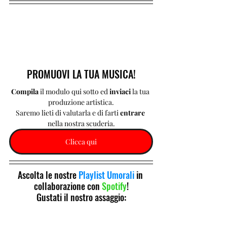
PROMUOVI LA TUA MUSICA!
Compila 
il modulo qui sotto ed 
inviaci 
la tua 
produzione artistica.
Saremo lieti di valutarla e di farti 
entrare 
nella nostra scuderia.
Clicca qui
Ascolta le nostre 
Playlist Umorali
 in 
collaborazione con 
Spotify
!
Gustati il nostro assaggio: