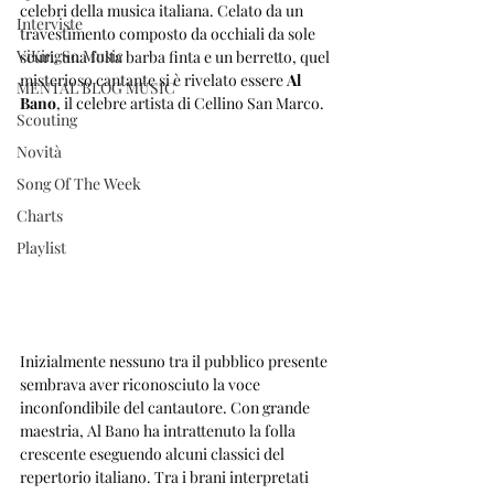
celebri della musica italiana. Celato da un 
Interviste
travestimento composto da occhiali da sole 
ViKingSo Music
scuri, una folta barba finta e un berretto, quel 
misterioso cantante si è rivelato essere 
Al 
MENTAL BLOG MUSIC
Bano
, il celebre artista di Cellino San Marco.
Scouting
Novità
Song Of The Week
Charts
Playlist
Inizialmente nessuno tra il pubblico presente 
sembrava aver riconosciuto la voce 
inconfondibile del cantautore. Con grande 
maestria, Al Bano ha intrattenuto la folla 
crescente eseguendo alcuni classici del 
repertorio italiano. Tra i brani interpretati 