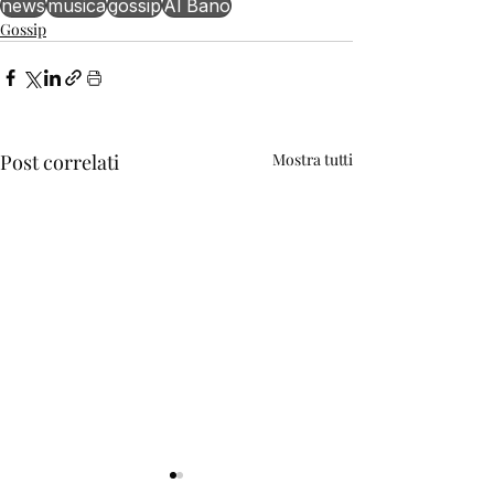
news
musica
gossip
Al Bano
Gossip
Post correlati
Mostra tutti