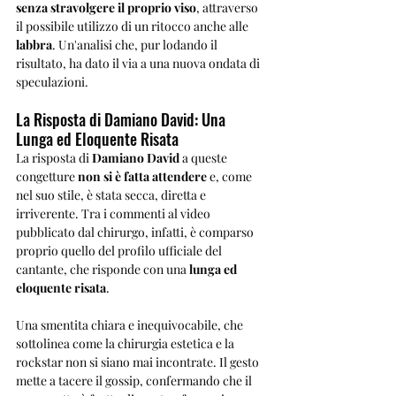
senza stravolgere il proprio viso
, attraverso 
il possibile utilizzo di un ritocco anche alle 
labbra
. Un'analisi che, pur lodando il 
risultato, ha dato il via a una nuova ondata di 
speculazioni.
La Risposta di Damiano David: Una 
Lunga ed Eloquente Risata
La risposta di 
Damiano David
 a queste 
congetture 
non si è fatta attendere
 e, come 
nel suo stile, è stata secca, diretta e 
irriverente. Tra i commenti al video 
pubblicato dal chirurgo, infatti, è comparso 
proprio quello del profilo ufficiale del 
cantante, che risponde con una 
lunga ed 
eloquente risata
.
Una smentita chiara e inequivocabile, che 
sottolinea come la chirurgia estetica e la 
rockstar non si siano mai incontrate. Il gesto 
mette a tacere il gossip, confermando che il 