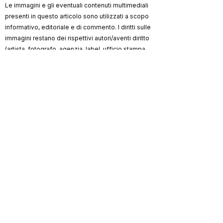
Le immagini e gli eventuali contenuti multimediali
presenti in questo articolo sono utilizzati a scopo
informativo, editoriale e di commento. I diritti sulle
immagini restano dei rispettivi autori/aventi diritto
(artista, fotografo, agenzia, label, ufficio stampa,
testata).
ViKingSo Music
non rivendica la proprietà dei
materiali di terzi e, ove possibile, indica la
fonte/credito. Qualora un contenuto risultasse non
autorizzato o lesivo di diritti, l’avente diritto può
richiederne la rimozione o la correzione dei crediti
scrivendo a
info@vikingsomusic.com
:
provvederemo tempestivamente.
Marchi, loghi e nomi citati appartengono ai
rispettivi proprietari.
ViKingSo
Riproduzione riservata © 2026 –
Music
.