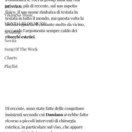
privata e, più di recente, sul suo aspetto 
Interviste
fisico. Il suo nome rimbalza di testata in 
ViKingSo Music
testata in tutto il mondo, ma questa volta la 
MENTAL BLOG MUSIC
notizia riguarda il cantante molto da vicino, 
toccando l'argomento sempre caldo dei 
Scouting
ritocchi estetici
.
Novità
Song Of The Week
Charts
Playlist
Di recente, sono state fatte delle congetture 
insistenti secondo cui 
Damiano
 avrebbe fatto 
ricorso a piccoli interventi di chirurgia 
estetica, in particolare sul viso, che appare 