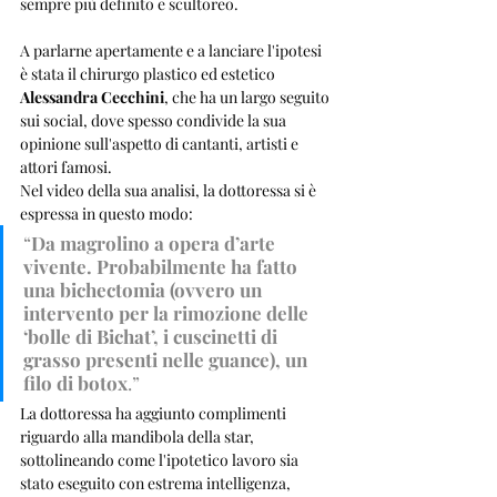
sempre più definito e scultoreo. 
A parlarne apertamente e a lanciare l'ipotesi 
è stata il chirurgo plastico ed estetico 
Alessandra Cecchini
, che ha un largo seguito 
sui social, dove spesso condivide la sua 
opinione sull'aspetto di cantanti, artisti e 
attori famosi.
Nel video della sua analisi, la dottoressa si è 
espressa in questo modo:
“
Da magrolino a opera d’arte 
vivente. Probabilmente ha fatto 
una bichectomia (ovvero un 
intervento per la rimozione delle 
‘bolle di Bichat’, i cuscinetti di 
grasso presenti nelle guance), un 
filo di botox
.”
La dottoressa ha aggiunto complimenti 
riguardo alla mandibola della star, 
sottolineando come l'ipotetico lavoro sia 
stato eseguito con estrema intelligenza, 