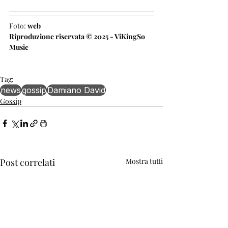
Foto: 
web
Riproduzione riservata © 2025 - ViKingSo 
Music
Tag:
news
gossip
Damiano David
Gossip
Post correlati
Mostra tutti