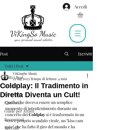
Accedi
Post
Iscriviti
Tutti i Post
ViKingSo Music
Tutti i Post
22 lug 2025
Tempo di lettura: 4 min
Coldplay: Il Tradimento in
Gossip
Diretta Diventa un Cult!
Biografie
Quello che doveva essere un semplice 
Curiosità
momento di intrattenimento durante un 
Guide per Artisti
concerto dei 
Coldplay
 si è trasformato in un 
Recensioni
vero e proprio scandalo virale, un "kiss cam 
gate" che ha fatto il giro del mondo e ha 
Speciali