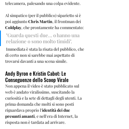
telecamera, palesando una colpa evidente.
Al simpatico (per il pubblico) siparietto si è 
poi aggiunto 
Chris Martin
, il frontman dei 
Coldplay
, che prontamente ha commentato:
"Guarda questi due… o hanno una 
relazione o sono molto timidi".
 Immediata è stata la risata del pubblico, che 
di certo non si sarebbe mai aspettato di 
trovarsi davanti a una scena simile.
Andy Byron e Kristin Cabot: Le 
Conseguenze dello Scoop Virale
Non appena il video è stato pubblicato sul 
web è andato viralissimo, suscitando la 
curiosità e la sete di dettagli degli utenti. La 
prima domanda che molti si sono posti 
riguardava proprio l'
identità dei due 
presunti amanti
, e nell'era di Internet, la 
risposta non è tardata ad arrivare.