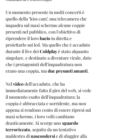
Un momento presente in molti concerti è 
quello della "kiss cam", una telecamera che 
inquadra sul maxi schermo alcune coppie 
presenti nel pubblico, con l'obiettivo di 
riprendere il loro 
bacio
 in diretta e 
proiettarlo sui led. Ma quello che è accaduto 
durante il live dei 
Coldplay
 è stato alquanto 
singolare, e destinato a diventare virale, dato 
che i protagonisti dell'inquadratura non 
erano una coppia, ma 
due presunti amanti
.
Nel 
video
 dell'accaduto, che ha 
immediatamente fatto il giro del web, si vede 
il momento esatto dell'inquadratura: la 
coppia è abbracciata e sorridente, ma non 
appena si rendono conto di essere ripresi sul 
maxi schermo, i loro volti cambiano 
drasticamente. Si scorge uno 
sguardo 
terrorizzato
, seguito da un tentativo 
maldestro di 
nascondersi
 e di sfuggire alla 