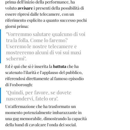
prima dell'inizio della performance, ha 
voluto 
avvisare
 i presenti della possibilità di 
essere ripresi dalle telecamere, con un 
riferimento esplicito a quanto successo pochi 
giorni prima: 
"Vorremmo salutare qualcuno di voi 
tra la folla. Come lo faremo? 
Useremo le nostre telecamere e 
mostreremo alcuni di voi sui maxi 
schermi".
Ed è qui che si è inserita la 
battuta
 che ha 
scatenato l'ilarità e l'applauso del pubblico, 
riferendosi direttamente al famoso episodio 
di Foxborough: 
"Quindi, per favore, se dovete 
nascondervi, fatelo ora". 
Un'affermazione che ha trasformato un 
momento potenzialmente imbarazzante in 
una gag memorabile, dimostrando la capacità 
della band di cavalcare l'onda dei social.