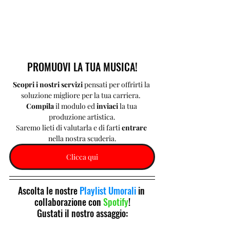
PROMUOVI LA TUA MUSICA!
Scopri i nostri servizi 
pensati per offrirti la 
soluzione migliore per la tua carriera.  
Compila 
il modulo ed 
inviaci 
la tua 
produzione artistica.
Saremo lieti di valutarla e di farti 
entrare 
nella nostra scuderia.
Clicca qui
Ascolta le nostre 
Playlist Umorali
 in 
collaborazione con 
Spotify
!
Gustati il nostro assaggio: