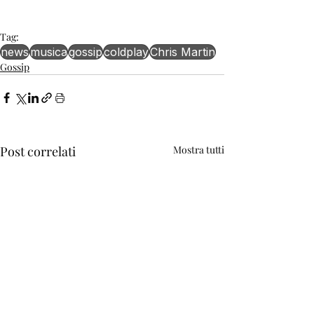
Tag:
news
musica
gossip
coldplay
Chris Martin
Gossip
Post correlati
Mostra tutti