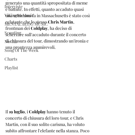
generato una quantità spropositata di meme 
Interviste
e battute. In effetti, quanto accaduto quasi 
ViKingSo Music
una settimana fa in Massachusetts è stato così 
eclatante che lo stesso 
Chris Martin
, 
MENTAL BLOG MUSIC
frontman dei 
Coldplay
, ha deciso di 
Scouting
scherzare sull'accaduto durante il concerto 
di chiusura del tour, dimostrando un'ironia e 
Novità
una prontezza ammirevoli.
Song Of The Week
Charts
Playlist
Il 
19 luglio
, i 
Coldplay
 hanno tenuto il 
concerto di chiusura del loro tour, e Chris 
Martin, con il suo solito carisma, ha voluto 
subito affrontare l'elefante nella stanza. Poco 