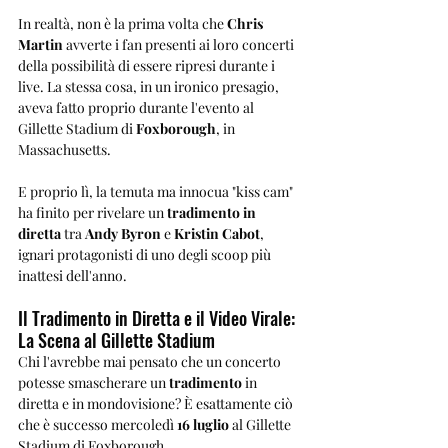
In realtà, non è la prima volta che 
Chris 
Martin
 avverte i fan presenti ai loro concerti 
della possibilità di essere ripresi durante i 
live. La stessa cosa, in un ironico presagio, 
aveva fatto proprio durante l'evento al 
Gillette Stadium di 
Foxborough
, in 
Massachusetts.
E proprio lì, la temuta ma innocua "kiss cam" 
ha finito per rivelare un 
tradimento in 
diretta
 tra 
Andy Byron
 e 
Kristin Cabot
, 
ignari protagonisti di uno degli scoop più 
inattesi dell'anno.
Il Tradimento in Diretta e il Video Virale: 
La Scena al Gillette Stadium
Chi l'avrebbe mai pensato che un concerto 
potesse smascherare un 
tradimento
 in 
diretta e in mondovisione? È esattamente ciò 
che è successo mercoledì 
16 luglio
 al Gillette 
Stadium di Foxborough.