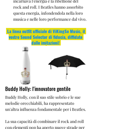
incarnava l'energia e la ribellione del 
rock and roll. I Beatles hanno assorbito 
questa energia, infondendola nella loro 
musica e nelle loro performance dal vivo.
La linea outfit ufficiale di ViKingSo Music, il 
vostro Sound Selector di fiducia, diffidate 
dalle imitazioni!
Buddy Holly: l'innovatore gentile
Buddy Holly, con il suo stile sobrio e le sue 
melodie orecchiabili, ha rappresentato 
un'altra influenza fondamentale per i Beatles. 
La sua capacità di combinare il rock and roll 
con elementi pop ha aperto nuove strade per 