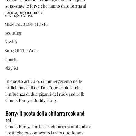
sono state le forze che hanno dato forma al 
Interviste
loro suono iconico? 
ViKingSo Music
MENTAL BLOG MUSIC
Scouting
Novità
Song Of The Week
Charts
Playlist
In questo articolo, ci immergeremo nelle 
radici musicali dei Fab Four, esplorando 
l'influenza di due giganti del rock and roll: 
Chuck Berry e Buddy Holly.
Berry: il poeta della chitarra rock and 
roll
Chuck Berry, con la sua chitarra scintillante e 
i testi che raccontavano la vita quotidiana 