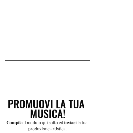
PROMUOVI LA TUA 
MUSICA!
Compila 
il modulo qui sotto ed 
inviaci 
la tua 
produzione artistica.