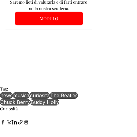
Saremo lieti di valutarla e di farti entrare 
nella nostra scuderia.
MODULO
Tag:
news
musica
curiosità
The Beatles
Chuck Berry
Buddy Holly
Curiosità