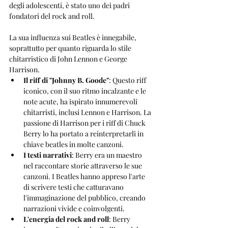
degli adolescenti, è stato uno dei padri 
fondatori del rock and roll. 
La sua influenza sui Beatles è innegabile, 
soprattutto per quanto riguarda lo stile 
chitarristico di John Lennon e George 
Harrison.
Il riff di "Johnny B. Goode"
: Questo riff 
iconico, con il suo ritmo incalzante e le 
note acute, ha ispirato innumerevoli 
chitarristi, inclusi Lennon e Harrison. La 
passione di Harrison per i riff di Chuck 
Berry lo ha portato a reinterpretarli in 
chiave beatles in molte canzoni.
I testi narrativi
: Berry era un maestro 
nel raccontare storie attraverso le sue 
canzoni. I Beatles hanno appreso l'arte 
di scrivere testi che catturavano 
l'immaginazione del pubblico, creando 
narrazioni vivide e coinvolgenti.
L'energia del rock and roll
: Berry 