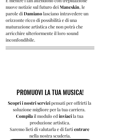
E mentre i fan attendono con trepidazione 
nuove notizie sul futuro dei 
Maneskin
, le 
parole di 
Damiano
 lasciano intravedere un 
orizzonte ricco di possibilità e di una 
maturazione artistica che non potrà che 
arricchire ulteriormente il loro sound 
inconfondibile.
PROMUOVI LA TUA MUSICA!
Scopri i nostri servizi 
pensati per offrirti la 
soluzione migliore per la tua carriera.  
Compila 
il modulo ed 
inviaci 
la tua 
produzione artistica.
Saremo lieti di valutarla e di farti 
entrare 
nella nostra scuderia.