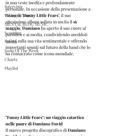
in una veste inedita e profondamente 
Interviste
personale. In occasione della presentazione a 
ViKingSo Music
Roma di "
Funny Little Fears
", il suo 
attesissimo album solista in uscita il 
16 
MENTAL BLOG MUSIC
maggio
, 
Damiano
 ha aperto il suo cuore al 
Scouting
pubblico e ai media, condividendo aneddoti 
intimi sulla sua vita sentimentale e offrendo 
Novità
importanti spunti sul futuro della band che lo 
Song Of The Week
ha consacrato come icona mondiale.
Charts
Playlist
"Funny Little Fears": un viaggio catartico 
nelle paure di Damiano David
Il nuovo progetto discografico di 
Damiano 