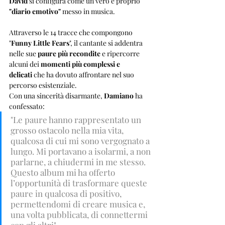
David
 si configura come un vero e proprio 
"diario emotivo"
 messo in musica. 
Attraverso le 14 tracce che compongono 
"
Funny Little Fears
", il cantante si addentra 
nelle sue 
paure più recondite
 e ripercorre 
alcuni dei 
momenti più complessi e 
delicati
 che ha dovuto affrontare nel suo 
percorso esistenziale.
Con una sincerità disarmante, 
Damiano
 ha 
confessato: 
"Le paure hanno rappresentato un 
grosso ostacolo nella mia vita, 
qualcosa di cui mi sono vergognato a 
lungo. Mi portavano a isolarmi, a non 
parlarne, a chiudermi in me stesso. 
Questo album mi ha offerto 
l’opportunità di trasformare queste 
paure in qualcosa di positivo, 
permettendomi di creare musica e, 
una volta pubblicata, di connettermi 