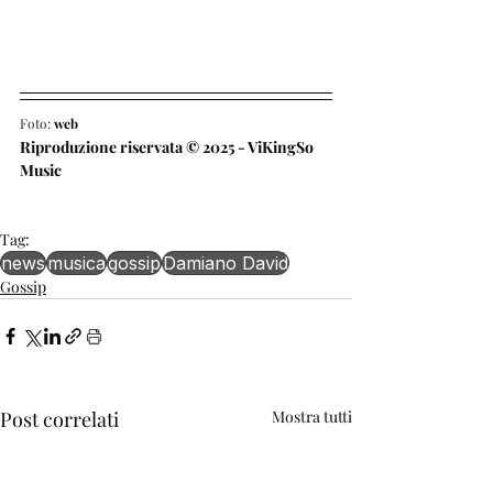
Foto: 
web
Riproduzione riservata © 2025 - ViKingSo 
Music
Tag:
news
musica
gossip
Damiano David
Gossip
Post correlati
Mostra tutti