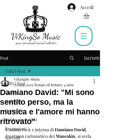
Accedi
Post
Iscriviti
Tutti i Post
ViKingSo Music
Tutti i Post
13 mag 2025
Tempo di lettura: 4 min
Damiano David: "Mi sono
Gossip
sentito perso, ma la
Biografie
musica e l'amore mi hanno
Curiosità
Guide per Artisti
ritrovato"
Recensioni
L'anima rock e intensa di 
Damiano David
, 
frontman carismatico dei 
Maneskin
, si svela 
Speciali