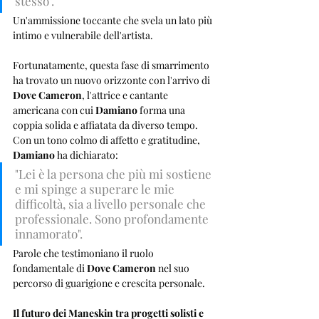
stesso". 
Un'ammissione toccante che svela un lato più 
intimo e vulnerabile dell'artista.
Fortunatamente, questa fase di smarrimento 
ha trovato un nuovo orizzonte con l'arrivo di 
Dove Cameron
, l'attrice e cantante 
americana con cui 
Damiano
 forma una 
coppia solida e affiatata da diverso tempo. 
Con un tono colmo di affetto e gratitudine, 
Damiano
 ha dichiarato: 
"Lei è la persona che più mi sostiene 
e mi spinge a superare le mie 
difficoltà, sia a livello personale che 
professionale. Sono profondamente 
innamorato". 
Parole che testimoniano il ruolo 
fondamentale di 
Dove Cameron
 nel suo 
percorso di guarigione e crescita personale.
Il futuro dei Maneskin tra progetti solisti e 