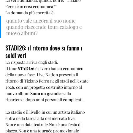
La vera domanda, quindi, non è: “Tiziano 
Ferro è in crisi economica?”
La domanda più corretta è: 
quanto vale ancora il suo nome 
quando riaccende tour, catalogo e 
nuovo album?
STADI26: il ritorno dove si fanno i 
soldi veri
La risposta arriva dagli stadi.
Il tour 
STADI26
 è il vero banco economico 
della nuova fase. Live Nation presenta il 
ritorno di Tiziano Ferro negli stadi nell’estate 
2026, con un progetto costruito intorno al 
nuovo album 
Sono un grande
 e alla 
ripartenza dopo anni personali complicati.
Lo stadio è il livello in cui un artista italiano 
entra nella fascia alta del mercato live.
Non è una data teatrale.Non è una festa di 
piazza.Non è una tournée promozionale 