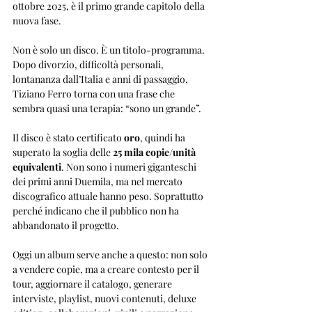
ottobre 2025, è il primo grande capitolo della 
nuova fase.
Non è solo un disco. È un titolo-programma. 
Dopo divorzio, difficoltà personali, 
lontananza dall’Italia e anni di passaggio, 
Tiziano Ferro torna con una frase che 
sembra quasi una terapia: “sono un grande”.
Il disco è stato certificato 
oro
, quindi ha 
superato la soglia delle 
25 mila copie/unità 
equivalenti
. Non sono i numeri giganteschi 
dei primi anni Duemila, ma nel mercato 
discografico attuale hanno peso. Soprattutto 
perché indicano che il pubblico non ha 
abbandonato il progetto.
Oggi un album serve anche a questo: non solo 
a vendere copie, ma a creare contesto per il 
tour, aggiornare il catalogo, generare 
interviste, playlist, nuovi contenuti, deluxe 