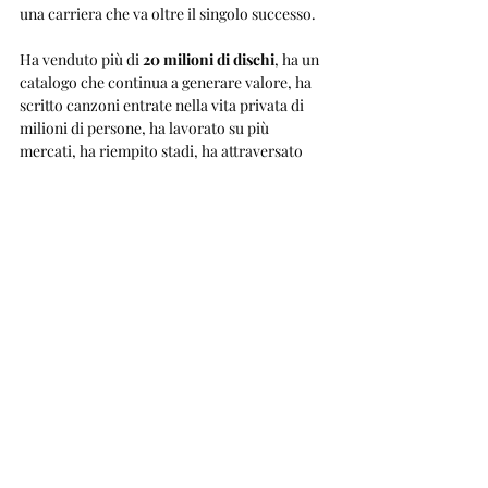
una carriera che va oltre il singolo successo.
Ha venduto più di 
20 milioni di dischi
, ha un 
catalogo che continua a generare valore, ha 
scritto canzoni entrate nella vita privata di 
milioni di persone, ha lavorato su più 
mercati, ha riempito stadi, ha attraversato 
crisi personali e oggi prova a ripartire con un 
nuovo album e una nuova tournée.
Il 2024 della TzN Srl racconta una frenata 
forte: 
467 mila euro di ricavi
 e appena 
17 mila 
euro di utile
 dopo un 2023 molto più ricco. 
Ma il 2026 racconta un’altra storia: 
Sono un 
grande
 disco d’oro, STADI26, nuova fase 
discografica, ritorno mediatico e pubblico 
ancora pronto a seguirlo.
Il patrimonio personale resta privato.
Il valore economico, invece, è leggibile: 
Tiziano Ferro resta uno dei pochi artisti 