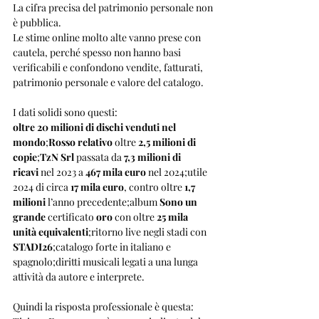
La cifra precisa del patrimonio personale non 
è pubblica.
Le stime online molto alte vanno prese con 
cautela, perché spesso non hanno basi 
verificabili e confondono vendite, fatturati, 
patrimonio personale e valore del catalogo.
I dati solidi sono questi:
oltre 20 milioni di dischi venduti nel 
mondo
;
Rosso relativo
 oltre 
2,5 milioni di 
copie
;
TzN Srl
 passata da 
7,3 milioni di 
ricavi
 nel 2023 a 
467 mila euro
 nel 2024;utile 
2024 di circa 
17 mila euro
, contro oltre 
1,7 
milioni
 l’anno precedente;album 
Sono un 
grande
 certificato 
oro
 con oltre 
25 mila 
unità equivalenti
;ritorno live negli stadi con 
STADI26
;catalogo forte in italiano e 
spagnolo;diritti musicali legati a una lunga 
attività da autore e interprete.
Quindi la risposta professionale è questa: 