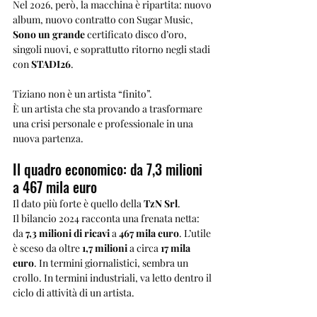
Nel 2026, però, la macchina è ripartita: nuovo 
album, nuovo contratto con Sugar Music, 
Sono un grande
 certificato disco d’oro, 
singoli nuovi, e soprattutto ritorno negli stadi 
con 
STADI26
.
Tiziano non è un artista “finito”.
È un artista che sta provando a trasformare 
una crisi personale e professionale in una 
nuova partenza.
Il quadro economico: da 7,3 milioni 
a 467 mila euro
Il dato più forte è quello della 
TzN Srl
.
Il bilancio 2024 racconta una frenata netta: 
da 
7,3 milioni di ricavi
 a 
467 mila euro
. L’utile 
è sceso da oltre 
1,7 milioni
 a circa 
17 mila 
euro
. In termini giornalistici, sembra un 
crollo. In termini industriali, va letto dentro il 
ciclo di attività di un artista.