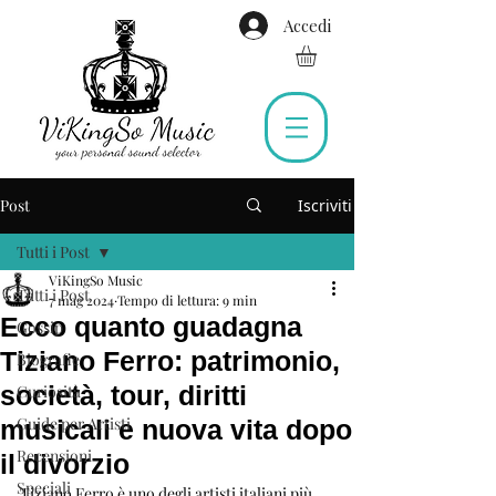
Accedi
Post
Iscriviti
Tutti i Post
ViKingSo Music
Tutti i Post
7 mag 2024
Tempo di lettura: 9 min
Ecco quanto guadagna
Gossip
Tiziano Ferro: patrimonio,
Biografie
società, tour, diritti
Curiosità
Guide per Artisti
musicali e nuova vita dopo
Recensioni
il divorzio
Speciali
Tiziano Ferro è uno degli artisti italiani più 