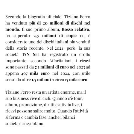
Secondo la biografia ufficiale, Tiziano Ferro 
ha venduto 
più di 20 milioni di dischi nel 
mondo
. Il suo primo album, 
Rosso relativo
, 
ha superato 
2,5 milioni di copie
 ed è 
considerato uno dei dischi italiani più venduti 
della storia recente. Nel 2024, però, la sua 
società 
TzN Srl
 ha registrato un crollo 
importante: secondo Affaritaliani, i ricavi 
sono passati da 
7,3 milioni di euro
 nel 2023 ad 
appena 
467 mila euro
 nel 2024, con utile 
sceso da oltre 
1,7 milioni
 a circa 
17 mila euro
.
Tiziano Ferro resta un artista enorme, ma il 
suo business vive di cicli. Quando c’è tour, 
album, promozione, diritti e attività live, i 
ricavi possono salire molto. Quando l’attività 
si ferma o cambia fase, anche i bilanci 
societari si svuotano.