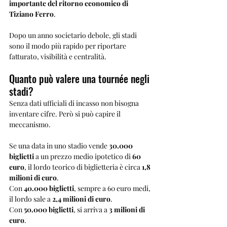
importante del ritorno economico di 
Tiziano Ferro
.
Dopo un anno societario debole, gli stadi 
sono il modo più rapido per riportare 
fatturato, visibilità e centralità.
Quanto può valere una tournée negli 
stadi?
Senza dati ufficiali di incasso non bisogna 
inventare cifre. Però si può capire il 
meccanismo.
Se una data in uno stadio vende 
30.000 
biglietti
 a un prezzo medio ipotetico di 
60 
euro
, il lordo teorico di biglietteria è circa 
1,8 
milioni di euro
.
Con 
40.000 biglietti
, sempre a 60 euro medi, 
il lordo sale a 
2,4 milioni di euro
.
Con 
50.000 biglietti
, si arriva a 
3 milioni di 
euro
.