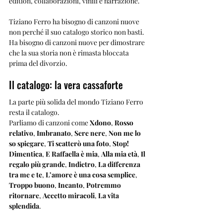
edition, collaborazioni, vinili e narrazione.
Tiziano Ferro ha bisogno di canzoni nuove 
non perché il suo catalogo storico non basti. 
Ha bisogno di canzoni nuove per dimostrare 
che la sua storia non è rimasta bloccata 
prima del divorzio.
Il catalogo: la vera cassaforte
La parte più solida del mondo Tiziano Ferro 
resta il catalogo.
Parliamo di canzoni come 
Xdono
, 
Rosso 
relativo
, 
Imbranato
, 
Sere nere
, 
Non me lo 
so spiegare
, 
Ti scatterò una foto
, 
Stop! 
Dimentica
, 
E Raffaella è mia
, 
Alla mia età
, 
Il 
regalo più grande
, 
Indietro
, 
La differenza 
tra me e te
, 
L’amore è una cosa semplice
, 
Troppo buono
, 
Incanto
, 
Potremmo 
ritornare
, 
Accetto miracoli
, 
La vita 
splendida
.