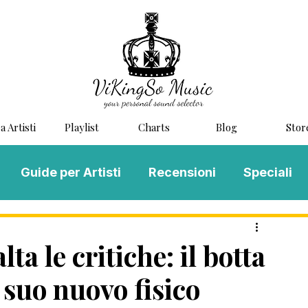
a Artisti
Playlist
Charts
Blog
Stor
Guide per Artisti
Recensioni
Speciali
LOG MUSIC
Scouting
Novità
a le critiche: il botta
l suo nuovo fisico