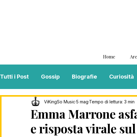
Home
Are
Tutti i Post
Gossip
Biografie
Curiosità
Interviste
ViKingSo Music
MENTAL B
ViKingSo Music
5 mag
Tempo di lettura: 3 min
Emma Marrone asfalt
e risposta virale su
Song Of The Week
Charts
Playlist