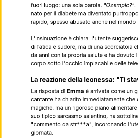
fuori luogo: una sola parola, 
"Ozempic?"
.
nato per il diabete ma diventato purtroppo
rapido, spesso abusato anche nel mondo d
L'insinuazione è chiara: l'utente suggerisce
di fatica e sudore, ma di una scorciatoia c
da anni con la propria salute e ha dovuto 
corpo sotto l'occhio implacabile delle te
La reazione della leonessa: "Ti s
La risposta di 
Emma
 è arrivata come un ga
cantante ha chiarito immediatamente che di
magiche, ma un rigoroso piano alimentare e
suo tipico sarcasmo salentino, ha sottoline
"commento da str***a", incoronando l'utent
giornata.