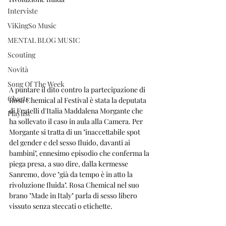
Interviste
ViKingSo Music
MENTAL BLOG MUSIC
Scouting
Novità
Song Of The Week
A puntare il dito contro la partecipazione di 
Charts
Rosa Chemical al Festival è stata la deputata 
di Fratelli d'Italia Maddalena Morgante che 
Playlist
ha sollevato il caso in aula alla Camera. Per 
Morgante si tratta di un "inaccettabile spot 
del gender e del sesso fluido, davanti ai 
bambini", ennesimo episodio che conferma la 
piega presa, a suo dire, dalla kermesse 
Sanremo, dove "già da tempo è in atto la 
rivoluzione fluida". Rosa Chemical nel suo 
brano "Made in Italy" parla di sesso libero 
vissuto senza steccati o etichette.