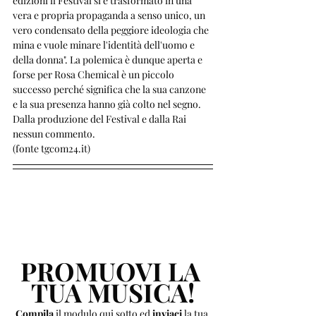
edizioni il Festival si è trasformato in una 
vera e propria propaganda a senso unico, un 
vero condensato della peggiore ideologia che 
mina e vuole minare l'identità dell'uomo e 
della donna". La polemica è dunque aperta e 
forse per Rosa Chemical è un piccolo 
successo perché significa che la sua canzone 
e la sua presenza hanno già colto nel segno. 
Dalla produzione del Festival e dalla Rai 
nessun commento. 
(fonte tgcom24.it)
PROMUOVI LA 
TUA MUSICA!
Compila 
il modulo qui sotto ed 
inviaci 
la tua 