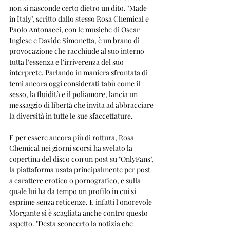
non si nasconde certo dietro un dito. "Made 
in Italy", scritto dallo stesso Rosa Chemical e 
Paolo Antonacci, con le musiche di Oscar 
Inglese e Davide Simonetta, è un brano di 
provocazione che racchiude al suo interno 
tutta l'essenza e l'irriverenza del suo 
interprete. Parlando in maniera sfrontata di 
temi ancora oggi considerati tabù come il 
sesso, la fluidità e il poliamore, lancia un 
messaggio di libertà che invita ad abbracciare 
la diversità in tutte le sue sfaccettature. 
E per essere ancora più di rottura, Rosa 
Chemical nei giorni scorsi ha svelato la 
copertina del disco con un post su "OnlyFans", 
la piattaforma usata principalmente per post 
a carattere erotico o pornografico, e sulla 
quale lui ha da tempo un profilo in cui si 
esprime senza reticenze. E infatti l'onorevole 
Morgante si è scagliata anche contro questo 
aspetto. "Desta sconcerto la notizia che 