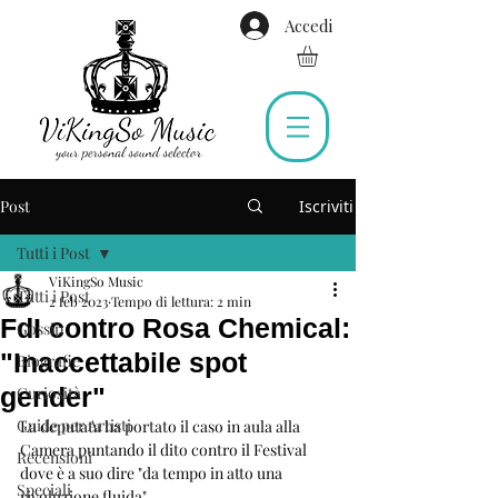
Accedi
Post
Iscriviti
Tutti i Post
ViKingSo Music
Tutti i Post
2 feb 2023
Tempo di lettura: 2 min
FdI contro Rosa Chemical:
Gossip
"Inaccettabile spot
Biografie
gender"
Curiosità
Guide per Artisti
La deputata ha portato il caso in aula alla 
Camera puntando il dito contro il Festival 
Recensioni
dove è a suo dire "da tempo in atto una 
Speciali
rivoluzione fluida"