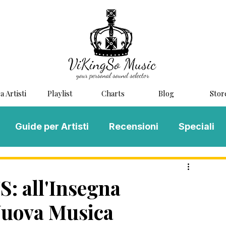
a Artisti
Playlist
Charts
Blog
Stor
Guide per Artisti
Recensioni
Speciali
LOG MUSIC
Scouting
Novità
 all'Insegna
 Nuova Musica