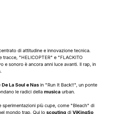
entrato di attitudine e innovazione tecnica. 
ue tracce, "HELICOPTER" e "FLACKITO 
 e sonoro è ancora anni luce avanti. Il rap, in 
.
 
De La Soul e Nas
 in "Run It Back!!", un ponte 
ndano le radici della 
musica
 urban.
e sperimentazioni più cupe, come "Bleach" di 
nel mondo trap. Qui lo 
scouting
 di 
ViKingSo 