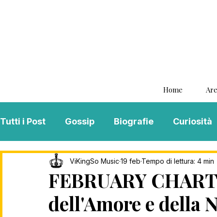
Home
Are
Tutti i Post
Gossip
Biografie
Curiosità
Interviste
ViKingSo Music
MENTAL B
ViKingSo Music
19 feb
Tempo di lettura: 4 min
FEBRUARY CHARTS:
dell'Amore e della
Song Of The Week
Charts
Playlist