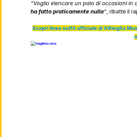
“Voglio elencare un paio di occasioni in 
ha fatto praticamente nulla
“
, ribatte il r
Scopri linea outfit ufficiale di ViKingSo Mus
m