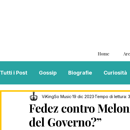
Home
Are
Tutti i Post
Gossip
Biografie
Curiosità
Interviste
ViKingSo Music
MENTAL B
ViKingSo Music
19 dic 2023
Tempo di lettura: 
Fedez contro Meloni
del Governo?”
Song Of The Week
Charts
Playlist