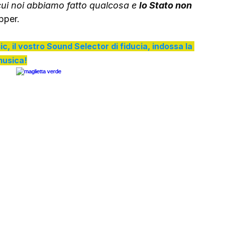
cui noi abbiamo fatto qualcosa e 
lo Stato non 
apper.
ic, il vostro Sound Selector di fiducia, indossa la 
usica!