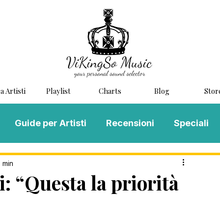
a Artisti
Playlist
Charts
Blog
Stor
Guide per Artisti
Recensioni
Speciali
LOG MUSIC
Scouting
Novità
3 min
: “Questa la priorità