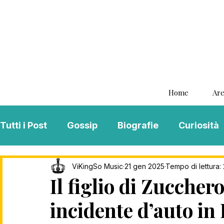
Home
Are
Tutti i Post
Gossip
Biografie
Curiosità
Interviste
ViKingSo Music
MENTAL B
ViKingSo Music
21 gen 2025
Tempo di lettura: 
Il figlio di Zuccher
incidente d’auto in
Song Of The Week
Charts
Playlist