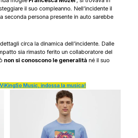
onda moglie
 Francesca Mozer
, si trovava in 
steggiare il suo compleanno. Nell’incidente il 
la seconda persona presente in auto sarebbe 
dettagli circa la dinamica dell’incidente. Dalle 
patto sia rimasto ferito un collaboratore del 
ò 
non si conoscono le generalità
 né il suo 
di ViKingSo Music, indossa la musica!