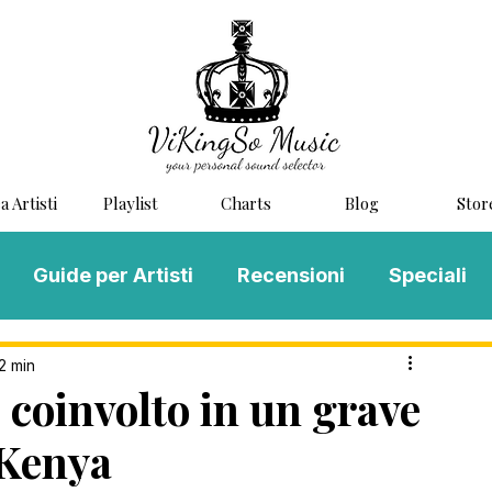
a Artisti
Playlist
Charts
Blog
Stor
Guide per Artisti
Recensioni
Speciali
LOG MUSIC
Scouting
Novità
2 min
o coinvolto in un grave
 Kenya