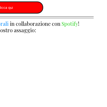
licca qui
rali
 in collaborazione con 
Spotify
!
nostro assaggio: