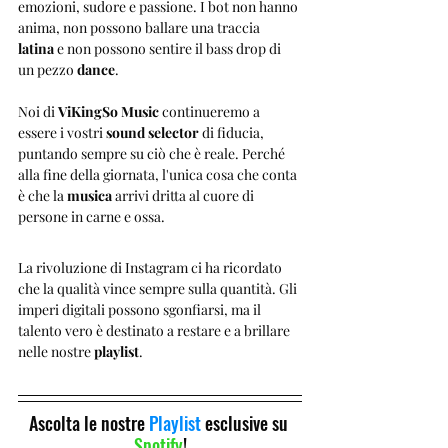
emozioni, sudore e passione. I bot non hanno 
anima, non possono ballare una traccia 
latina
 e non possono sentire il bass drop di 
un pezzo 
dance
.
Noi di 
ViKingSo Music
 continueremo a 
essere i vostri 
sound selector
 di fiducia, 
puntando sempre su ciò che è reale. Perché 
alla fine della giornata, l'unica cosa che conta 
è che la 
musica
 arrivi dritta al cuore di 
persone in carne e ossa.
La rivoluzione di Instagram ci ha ricordato 
che la qualità vince sempre sulla quantità. Gli 
imperi digitali possono sgonfiarsi, ma il 
talento vero è destinato a restare e a brillare 
nelle nostre 
playlist
.
Ascolta le nostre 
Playlist 
esclusive su 
Spotify
!