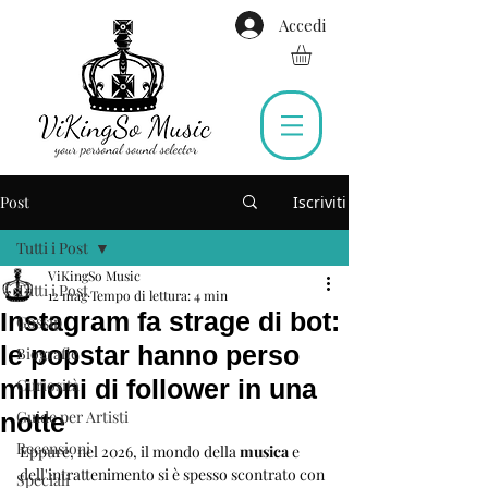
Accedi
Post
Iscriviti
Tutti i Post
ViKingSo Music
Tutti i Post
12 mag
Tempo di lettura: 4 min
Instagram fa strage di bot:
Gossip
le popstar hanno perso
Biografie
milioni di follower in una
Curiosità
Guide per Artisti
notte
Recensioni
Eppure, nel 2026, il mondo della 
musica
 e 
dell'intrattenimento si è spesso scontrato con 
Speciali