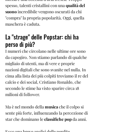
spesso, talenti cristallini con una 
qualità del 
suono
 incredibile vengono oscurati da chi 
"compra" la propria popolarità. Oggi, quella 
maschera è caduta.
La "strage" delle Popstar: chi ha 
perso di più?
I numeri che circolano nelle ultime ore sono 
da capogiro. Non stiamo parlando di qualche 
migliaio di utenti, ma di vere e proprie 
nazioni digitali che sono svanite nel nulla. In 
cima alla lista dei più colpiti troviamo il re del 
calcio e dei social, Cristiano Ronaldo, che 
secondo le stime ha visto sparire circa 18 
milioni di follower.
Ma è nel mondo della 
musica
 che il colpo si 
sente più forte, influenzando la percezione di 
star che dominano le 
classifiche pop
 da anni.
Ecco una breve analisi delle perdite 