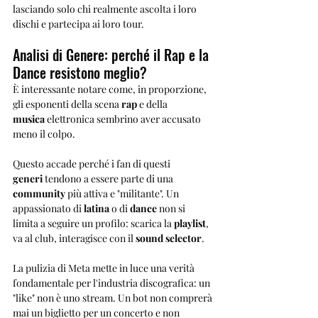
lasciando solo chi realmente ascolta i loro 
dischi e partecipa ai loro tour.
Analisi di Genere: perché il Rap e la 
Dance resistono meglio?
È interessante notare come, in proporzione, 
gli esponenti della scena 
rap
 e della 
musica
 elettronica sembrino aver accusato 
meno il colpo. 
Questo accade perché i fan di questi 
generi
 tendono a essere parte di una 
community
 più attiva e "militante". Un 
appassionato di 
latina
 o di 
dance
 non si 
limita a seguire un profilo: scarica la 
playlist
, 
va al club, interagisce con il 
sound selector
.
La pulizia di Meta mette in luce una verità 
fondamentale per l'industria discografica: un 
"like" non è uno stream. Un bot non comprerà 
mai un biglietto per un concerto e non 