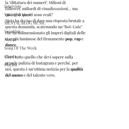
la "dittatura dei numeri". Milioni di 
Interviste
follower, miliardi di visualizzazioni... ma 
ViKingSo Music
quanti di questi sono reali?
Meta ha deciso di dare una risposta brutale a 
MENTAL BLOG MUSIC
questa domanda, scatenando un "Bot-Gate" 
Scouting
che ha ridimensionato gli imperi digitali delle 
star più luminose del firmamento 
pop
, 
rap
 e 
Novità
dance
. 
Song Of The Week
Charts
Ecco tutto quello che devi sapere sulla 
grande pulizia di Instagram e perché, per 
Playlist
noi, questa è un'ottima notizia per la 
qualità 
del suono
 e del talento vero.