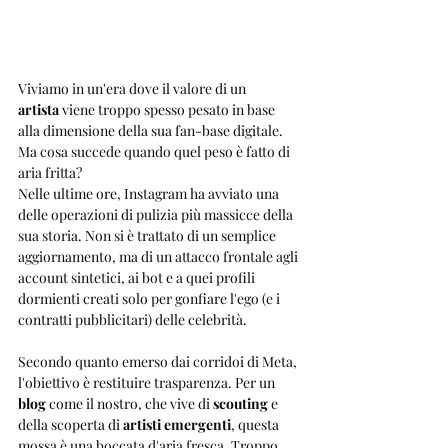
Viviamo in un'era dove il valore di un 
artista
 viene troppo spesso pesato in base 
alla dimensione della sua fan-base digitale. 
Ma cosa succede quando quel peso è fatto di 
aria fritta? 
Nelle ultime ore, Instagram ha avviato una 
delle operazioni di pulizia più massicce della 
sua storia. Non si è trattato di un semplice 
aggiornamento, ma di un attacco frontale agli 
account sintetici, ai bot e a quei profili 
dormienti creati solo per gonfiare l'ego (e i 
contratti pubblicitari) delle celebrità.
Secondo quanto emerso dai corridoi di Meta, 
l'obiettivo è restituire trasparenza. Per un 
blog
 come il nostro, che vive di 
scouting
 e 
della scoperta di 
artisti emergenti
, questa 
mossa è una boccata d'aria fresca. Troppo 