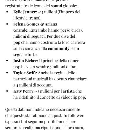
registrate tra le icone del 
sound
 globale:
Kylie Jenner:
 -15 milioni (l'impero del 
lifestyle trema).
Selena Gomez & Ariana 
Grande:
 Entrambe hanno perso circa 6 
milioni di seguaci. Per due dive del 
pop
 che hanno costruito la loro carriera 
sulla vicinanza alla 
community
, è un 
segnale forte.
Justin Bieber:
 Il principe della 
dance
-
pop ha visto svanire 5 milioni di fan.
Taylor Swift:
 Anche la regina delle 
narrazioni musicali ha dovuto rinunciare 
a 4 milioni di account.
Katy Perry:
 -3 milioni per l'
artista
 che 
ha ridefinito il concetto di videoclip pop.
Questi dati non indicano necessariamente 
che queste star abbiano acquistato follower 
(spesso i bot seguono profili famosi per 
sembrare reali), ma ripuliscono la loro aura, 