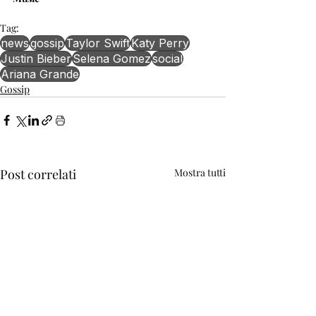
Tag:
news
gossip
Taylor Swift
Katy Perry
Justin Bieber
Selena Gomez
social
Ariana Grande
Gossip
Post correlati
Mostra tutti