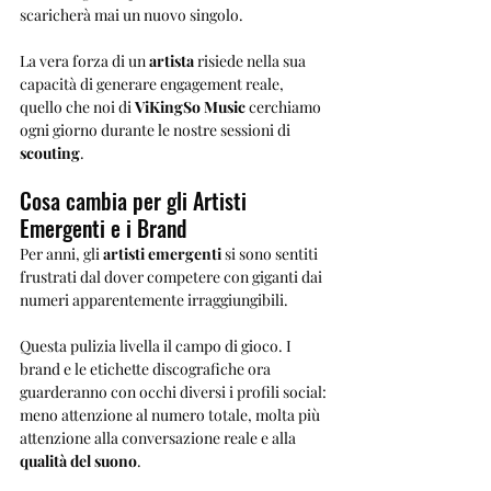
scaricherà mai un nuovo singolo. 
La vera forza di un 
artista
 risiede nella sua 
capacità di generare engagement reale, 
quello che noi di 
ViKingSo Music
 cerchiamo 
ogni giorno durante le nostre sessioni di 
scouting
.
Cosa cambia per gli Artisti 
Emergenti e i Brand
Per anni, gli 
artisti emergenti
 si sono sentiti 
frustrati dal dover competere con giganti dai 
numeri apparentemente irraggiungibili. 
Questa pulizia livella il campo di gioco. I 
brand e le etichette discografiche ora 
guarderanno con occhi diversi i profili social: 
meno attenzione al numero totale, molta più 
attenzione alla conversazione reale e alla 
qualità del suono
.